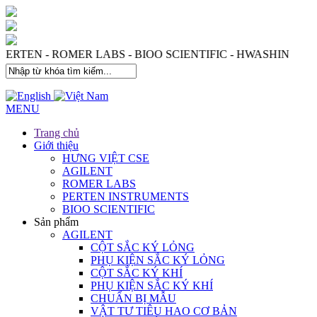
 PERTEN - ROMER LABS - BIOO SCIENTIFIC - HWASHIN
MENU
Trang chủ
Giới thiệu
HƯNG VIỆT CSE
AGILENT
ROMER LABS
PERTEN INSTRUMENTS
BIOO SCIENTIFIC
Sản phẩm
AGILENT
CỘT SẮC KÝ LỎNG
PHỤ KIỆN SẮC KÝ LỎNG
CỘT SẮC KÝ KHÍ
PHỤ KIỆN SẮC KÝ KHÍ
CHUẨN BỊ MẪU
VẬT TƯ TIÊU HAO CƠ BẢN