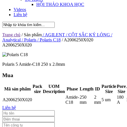
HỘI THẢO KHOA HỌC
Videos
Liên hệ
Trang chủ
/ Sản phẩm
/ AGILENT
/ CỘT SẮC KÝ LỎNG
/
Analytical
/ Polaris
/ Polaris C18
/ A2006250X020
A2006250X020
Polaris 5 Amide-C18 250 x 2.0mm
Mua
Pack
UOM
Particle
Pore
Mã sản phẩm
Phase
Length
ID
size
Description
Size
Size
Amide-
250
2
180
A2006250X020
5 um
C18
mm
mm
A
Liên hệ