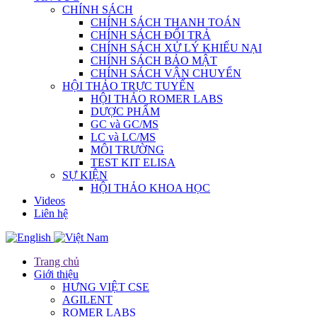
CHÍNH SÁCH
CHÍNH SÁCH THANH TOÁN
CHÍNH SÁCH ĐỔI TRẢ
CHÍNH SÁCH XỬ LÝ KHIẾU NẠI
CHÍNH SÁCH BẢO MẬT
CHÍNH SÁCH VẬN CHUYỂN
HỘI THẢO TRỰC TUYẾN
HỘI THẢO ROMER LABS
DƯỢC PHẨM
GC và GC/MS
LC và LC/MS
MÔI TRƯỜNG
TEST KIT ELISA
SỰ KIỆN
HỘI THẢO KHOA HỌC
Videos
Liên hệ
Trang chủ
Giới thiệu
HƯNG VIỆT CSE
AGILENT
ROMER LABS