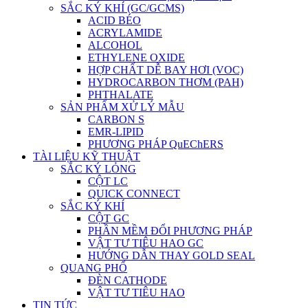
SẮC KÝ KHÍ (GC/GCMS)
ACID BÉO
ACRYLAMIDE
ALCOHOL
ETHYLENE OXIDE
HỢP CHẤT DỄ BAY HƠI (VOC)
HYDROCARBON THƠM (PAH)
PHTHALATE
SẢN PHẨM XỬ LÝ MẪU
CARBON S
EMR-LIPID
PHƯƠNG PHÁP QuEChERS
TÀI LIỆU KỸ THUẬT
SẮC KÝ LỎNG
CỘT LC
QUICK CONNECT
SẮC KÝ KHÍ
CỘT GC
PHẦN MỀM ĐỔI PHƯƠNG PHÁP
VẬT TƯ TIÊU HAO GC
HƯỚNG DẪN THAY GOLD SEAL
QUANG PHỔ
ĐÈN CATHODE
VẬT TƯ TIÊU HAO
TIN TỨC