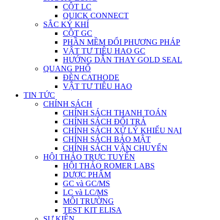
CỘT LC
QUICK CONNECT
SẮC KÝ KHÍ
CỘT GC
PHẦN MỀM ĐỔI PHƯƠNG PHÁP
VẬT TƯ TIÊU HAO GC
HƯỚNG DẪN THAY GOLD SEAL
QUANG PHỔ
ĐÈN CATHODE
VẬT TƯ TIÊU HAO
TIN TỨC
CHÍNH SÁCH
CHÍNH SÁCH THANH TOÁN
CHÍNH SÁCH ĐỔI TRẢ
CHÍNH SÁCH XỬ LÝ KHIẾU NẠI
CHÍNH SÁCH BẢO MẬT
CHÍNH SÁCH VẬN CHUYỂN
HỘI THẢO TRỰC TUYẾN
HỘI THẢO ROMER LABS
DƯỢC PHẨM
GC và GC/MS
LC và LC/MS
MÔI TRƯỜNG
TEST KIT ELISA
SỰ KIỆN