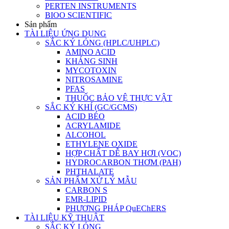
PERTEN INSTRUMENTS
BIOO SCIENTIFIC
Sản phẩm
TÀI LIỆU ỨNG DỤNG
SẮC KÝ LỎNG (HPLC/UHPLC)
AMINO ACID
KHÁNG SINH
MYCOTOXIN
NITROSAMINE
PFAS
THUỐC BẢO VỆ THỰC VẬT
SẮC KÝ KHÍ (GC/GCMS)
ACID BÉO
ACRYLAMIDE
ALCOHOL
ETHYLENE OXIDE
HỢP CHẤT DỄ BAY HƠI (VOC)
HYDROCARBON THƠM (PAH)
PHTHALATE
SẢN PHẨM XỬ LÝ MẪU
CARBON S
EMR-LIPID
PHƯƠNG PHÁP QuEChERS
TÀI LIỆU KỸ THUẬT
SẮC KÝ LỎNG