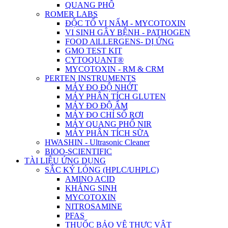
QUANG PHỔ
ROMER LABS
ĐỘC TỐ VI NẤM - MYCOTOXIN
VI SINH GÂY BỆNH - PATHOGEN
FOOD AlLLERGENS- DỊ ỨNG
GMO TEST KIT
CYTOQUANT®
MYCOTOXIN - RM & CRM
PERTEN INSTRUMENTS
MÁY ĐO ĐỘ NHỚT
MÁY PHÂN TÍCH GLUTEN
MÁY ĐO ĐỘ ẨM
MÁY ĐO CHỈ SỐ RƠI
MÁY QUANG PHỔ NIR
MÁY PHÂN TÍCH SỮA
HWASHIN - Ultrasonic Cleaner
BIOO-SCIENTIFIC
TÀI LIỆU ỨNG DỤNG
SẮC KÝ LỎNG (HPLC/UHPLC)
AMINO ACID
KHÁNG SINH
MYCOTOXIN
NITROSAMINE
PFAS
THUỐC BẢO VỆ THỰC VẬT