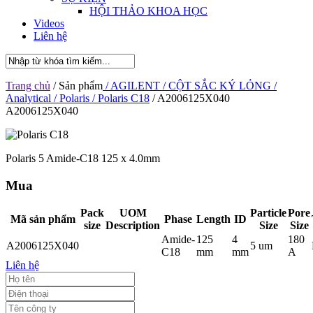
HỘI THẢO KHOA HỌC
Videos
Liên hệ
Trang chủ
/ Sản phẩm
/ AGILENT
/ CỘT SẮC KÝ LỎNG
/
Analytical
/ Polaris
/ Polaris C18
/ A2006125X040
A2006125X040
Polaris 5 Amide-C18 125 x 4.0mm
Mua
Pack
UOM
Particle
Pore
Mã sản phẩm
Phase
Length
ID
size
Description
Size
Size
Amide-
125
4
180
A2006125X040
5 um
C18
mm
mm
A
Liên hệ