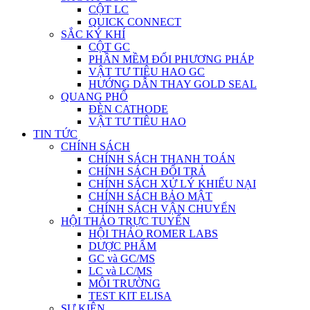
CỘT LC
QUICK CONNECT
SẮC KÝ KHÍ
CỘT GC
PHẦN MỀM ĐỔI PHƯƠNG PHÁP
VẬT TƯ TIÊU HAO GC
HƯỚNG DẪN THAY GOLD SEAL
QUANG PHỔ
ĐÈN CATHODE
VẬT TƯ TIÊU HAO
TIN TỨC
CHÍNH SÁCH
CHÍNH SÁCH THANH TOÁN
CHÍNH SÁCH ĐỔI TRẢ
CHÍNH SÁCH XỬ LÝ KHIẾU NẠI
CHÍNH SÁCH BẢO MẬT
CHÍNH SÁCH VẬN CHUYỂN
HỘI THẢO TRỰC TUYẾN
HỘI THẢO ROMER LABS
DƯỢC PHẨM
GC và GC/MS
LC và LC/MS
MÔI TRƯỜNG
TEST KIT ELISA
SỰ KIỆN