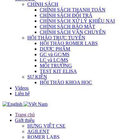
CHÍNH SÁCH
CHÍNH SÁCH THANH TOÁN
CHÍNH SÁCH ĐỔI TRẢ
CHÍNH SÁCH XỬ LÝ KHIẾU NẠI
CHÍNH SÁCH BẢO MẬT
CHÍNH SÁCH VẬN CHUYỂN
HỘI THẢO TRỰC TUYẾN
HỘI THẢO ROMER LABS
DƯỢC PHẨM
GC và GC/MS
LC và LC/MS
MÔI TRƯỜNG
TEST KIT ELISA
SỰ KIỆN
HỘI THẢO KHOA HỌC
Videos
Liên hệ
Trang chủ
Giới thiệu
HƯNG VIỆT CSE
AGILENT
ROMER LABS