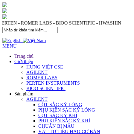
 PERTEN - ROMER LABS - BIOO SCIENTIFIC - HWASHIN
MENU
Trang chủ
Giới thiệu
HƯNG VIỆT CSE
AGILENT
ROMER LABS
PERTEN INSTRUMENTS
BIOO SCIENTIFIC
Sản phẩm
AGILENT
CỘT SẮC KÝ LỎNG
PHỤ KIỆN SẮC KÝ LỎNG
CỘT SẮC KÝ KHÍ
PHỤ KIỆN SẮC KÝ KHÍ
CHUẨN BỊ MẪU
VẬT TƯ TIÊU HAO CƠ BẢN