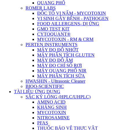
QUANG PHỔ
ROMER LABS
ĐỘC TỐ VI NẤM - MYCOTOXIN
VI SINH GÂY BỆNH - PATHOGEN
FOOD AlLLERGENS- DỊ ỨNG
GMO TEST KIT
CYTOQUANT®
MYCOTOXIN - RM & CRM
PERTEN INSTRUMENTS
MÁY ĐO ĐỘ NHỚT
MÁY PHÂN TÍCH GLUTEN
MÁY ĐO ĐỘ ẨM
MÁY ĐO CHỈ SỐ RƠI
MÁY QUANG PHỔ NIR
MÁY PHÂN TÍCH SỮA
HWASHIN - Ultrasonic Cleaner
BIOO-SCIENTIFIC
TÀI LIỆU ỨNG DỤNG
SẮC KÝ LỎNG (HPLC/UHPLC)
AMINO ACID
KHÁNG SINH
MYCOTOXIN
NITROSAMINE
PFAS
THUỐC BẢO VỆ THỰC VẬT