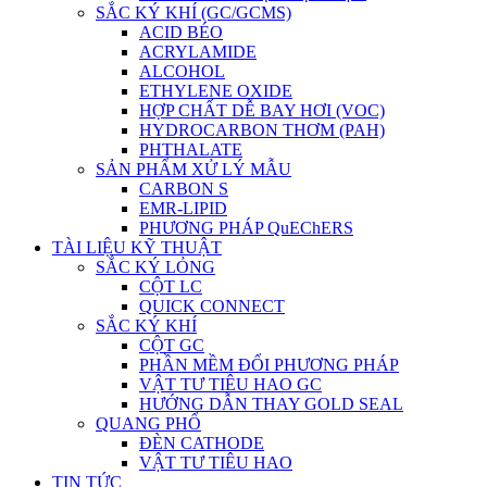
SẮC KÝ KHÍ (GC/GCMS)
ACID BÉO
ACRYLAMIDE
ALCOHOL
ETHYLENE OXIDE
HỢP CHẤT DỄ BAY HƠI (VOC)
HYDROCARBON THƠM (PAH)
PHTHALATE
SẢN PHẨM XỬ LÝ MẪU
CARBON S
EMR-LIPID
PHƯƠNG PHÁP QuEChERS
TÀI LIỆU KỸ THUẬT
SẮC KÝ LỎNG
CỘT LC
QUICK CONNECT
SẮC KÝ KHÍ
CỘT GC
PHẦN MỀM ĐỔI PHƯƠNG PHÁP
VẬT TƯ TIÊU HAO GC
HƯỚNG DẪN THAY GOLD SEAL
QUANG PHỔ
ĐÈN CATHODE
VẬT TƯ TIÊU HAO
TIN TỨC