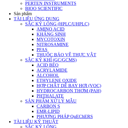
PERTEN INSTRUMENTS
BIOO SCIENTIFIC
Sản phẩm
TÀI LIỆU ỨNG DỤNG
SẮC KÝ LỎNG (HPLC/UHPLC)
AMINO ACID
KHÁNG SINH
MYCOTOXIN
NITROSAMINE
PFAS
THUỐC BẢO VỆ THỰC VẬT
SẮC KÝ KHÍ (GC/GCMS)
ACID BÉO
ACRYLAMIDE
ALCOHOL
ETHYLENE OXIDE
HỢP CHẤT DỄ BAY HƠI (VOC)
HYDROCARBON THƠM (PAH)
PHTHALATE
SẢN PHẨM XỬ LÝ MẪU
CARBON S
EMR-LIPID
PHƯƠNG PHÁP QuEChERS
TÀI LIỆU KỸ THUẬT
SẮC KÝ LỎNG