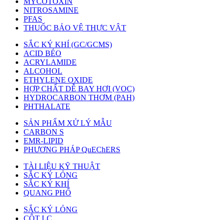
MYCOTOXIN
NITROSAMINE
PFAS
THUỐC BẢO VỆ THỰC VẬT
SẮC KÝ KHÍ (GC/GCMS)
ACID BÉO
ACRYLAMIDE
ALCOHOL
ETHYLENE OXIDE
HỢP CHẤT DỄ BAY HƠI (VOC)
HYDROCARBON THƠM (PAH)
PHTHALATE
SẢN PHẨM XỬ LÝ MẪU
CARBON S
EMR-LIPID
PHƯƠNG PHÁP QuEChERS
TÀI LIỆU KỸ THUẬT
SẮC KÝ LỎNG
SẮC KÝ KHÍ
QUANG PHỔ
SẮC KÝ LỎNG
CỘT LC