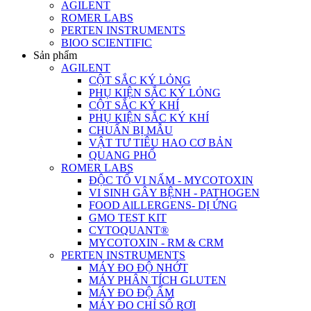
AGILENT
ROMER LABS
PERTEN INSTRUMENTS
BIOO SCIENTIFIC
Sản phẩm
AGILENT
CỘT SẮC KÝ LỎNG
PHỤ KIỆN SẮC KÝ LỎNG
CỘT SẮC KÝ KHÍ
PHỤ KIỆN SẮC KÝ KHÍ
CHUẨN BỊ MẪU
VẬT TƯ TIÊU HAO CƠ BẢN
QUANG PHỔ
ROMER LABS
ĐỘC TỐ VI NẤM - MYCOTOXIN
VI SINH GÂY BỆNH - PATHOGEN
FOOD AlLLERGENS- DỊ ỨNG
GMO TEST KIT
CYTOQUANT®
MYCOTOXIN - RM & CRM
PERTEN INSTRUMENTS
MÁY ĐO ĐỘ NHỚT
MÁY PHÂN TÍCH GLUTEN
MÁY ĐO ĐỘ ẨM
MÁY ĐO CHỈ SỐ RƠI