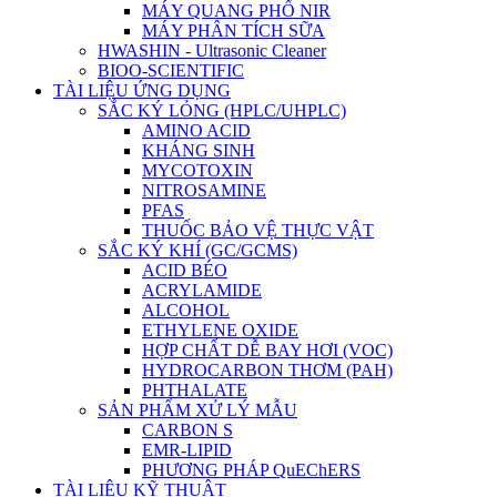
MÁY QUANG PHỔ NIR
MÁY PHÂN TÍCH SỮA
HWASHIN - Ultrasonic Cleaner
BIOO-SCIENTIFIC
TÀI LIỆU ỨNG DỤNG
SẮC KÝ LỎNG (HPLC/UHPLC)
AMINO ACID
KHÁNG SINH
MYCOTOXIN
NITROSAMINE
PFAS
THUỐC BẢO VỆ THỰC VẬT
SẮC KÝ KHÍ (GC/GCMS)
ACID BÉO
ACRYLAMIDE
ALCOHOL
ETHYLENE OXIDE
HỢP CHẤT DỄ BAY HƠI (VOC)
HYDROCARBON THƠM (PAH)
PHTHALATE
SẢN PHẨM XỬ LÝ MẪU
CARBON S
EMR-LIPID
PHƯƠNG PHÁP QuEChERS
TÀI LIỆU KỸ THUẬT