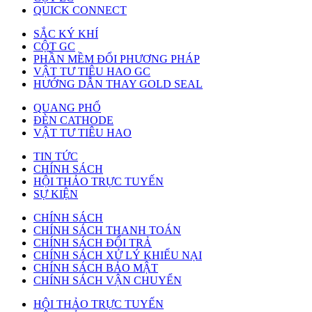
QUICK CONNECT
SẮC KÝ KHÍ
CỘT GC
PHẦN MỀM ĐỔI PHƯƠNG PHÁP
VẬT TƯ TIÊU HAO GC
HƯỚNG DẪN THAY GOLD SEAL
QUANG PHỔ
ĐÈN CATHODE
VẬT TƯ TIÊU HAO
TIN TỨC
CHÍNH SÁCH
HỘI THẢO TRỰC TUYẾN
SỰ KIỆN
CHÍNH SÁCH
CHÍNH SÁCH THANH TOÁN
CHÍNH SÁCH ĐỔI TRẢ
CHÍNH SÁCH XỬ LÝ KHIẾU NẠI
CHÍNH SÁCH BẢO MẬT
CHÍNH SÁCH VẬN CHUYỂN
HỘI THẢO TRỰC TUYẾN