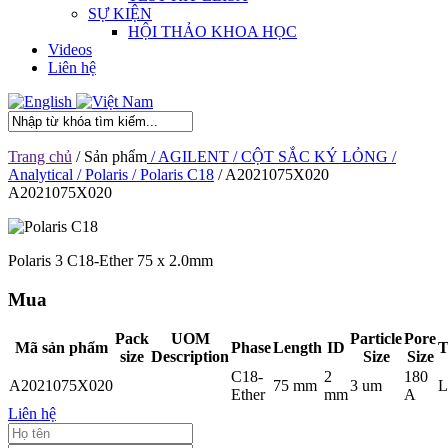
SỰ KIỆN
HỘI THẢO KHOA HỌC
Videos
Liên hệ
Trang chủ
/ Sản phẩm
/ AGILENT
/ CỘT SẮC KÝ LỎNG
/
Analytical
/ Polaris
/ Polaris C18
/ A2021075X020
A2021075X020
Polaris 3 C18-Ether 75 x 2.0mm
Mua
Pack
UOM
Particle
Pore
Mã sản phẩm
Phase
Length
ID
T
size
Description
Size
Size
C18-
2
180
A2021075X020
75 mm
3 um
L
Ether
mm
A
Liên hệ