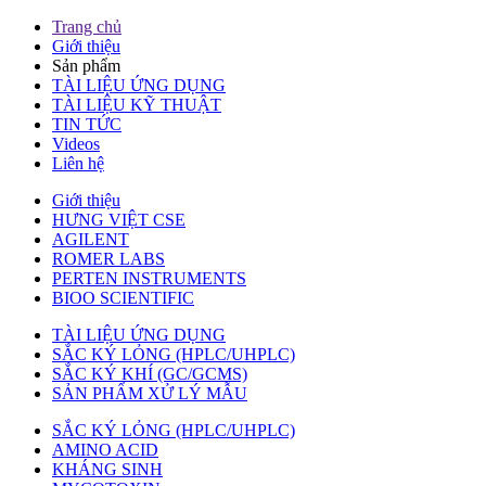
Trang chủ
Giới thiệu
Sản phẩm
TÀI LIỆU ỨNG DỤNG
TÀI LIỆU KỸ THUẬT
TIN TỨC
Videos
Liên hệ
Giới thiệu
HƯNG VIỆT CSE
AGILENT
ROMER LABS
PERTEN INSTRUMENTS
BIOO SCIENTIFIC
TÀI LIỆU ỨNG DỤNG
SẮC KÝ LỎNG (HPLC/UHPLC)
SẮC KÝ KHÍ (GC/GCMS)
SẢN PHẨM XỬ LÝ MẪU
SẮC KÝ LỎNG (HPLC/UHPLC)
AMINO ACID
KHÁNG SINH