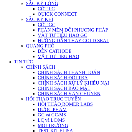
SẮC KÝ LỎNG
CỘT LC
QUICK CONNECT
SẮC KÝ KHÍ
CỘT GC
PHẦN MỀM ĐỔI PHƯƠNG PHÁP
VẬT TƯ TIÊU HAO GC
HƯỚNG DẪN THAY GOLD SEAL
QUANG PHỔ
ĐÈN CATHODE
VẬT TƯ TIÊU HAO
TIN TỨC
CHÍNH SÁCH
CHÍNH SÁCH THANH TOÁN
CHÍNH SÁCH ĐỔI TRẢ
CHÍNH SÁCH XỬ LÝ KHIẾU NẠI
CHÍNH SÁCH BẢO MẬT
CHÍNH SÁCH VẬN CHUYỂN
HỘI THẢO TRỰC TUYẾN
HỘI THẢO ROMER LABS
DƯỢC PHẨM
GC và GC/MS
LC và LC/MS
MÔI TRƯỜNG
TEST KIT ELISA