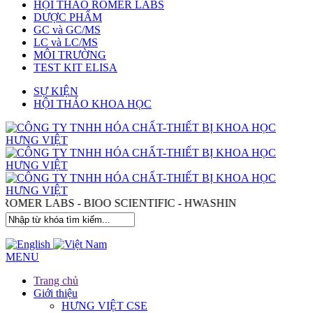
HỘI THẢO ROMER LABS
DƯỢC PHẨM
GC và GC/MS
LC và LC/MS
MÔI TRƯỜNG
TEST KIT ELISA
SỰ KIỆN
HỘI THẢO KHOA HỌC
- ROMER LABS - BIOO SCIENTIFIC - HWASHIN
MENU
Trang chủ
Giới thiệu
HƯNG VIỆT CSE