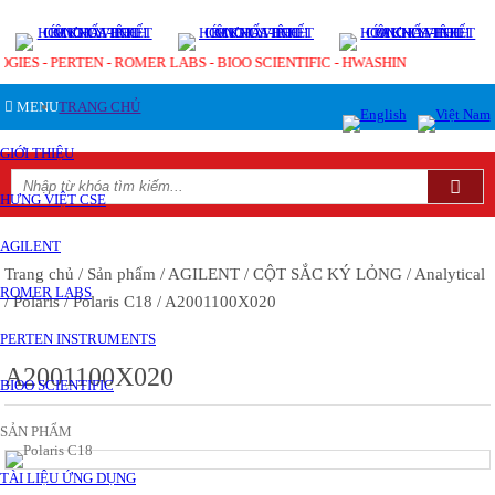
OGIES - PERTEN - ROMER LABS - BIOO SCIENTIFIC - HWASHIN
MENU
TRANG CHỦ
GIỚI THIỆU
HƯNG VIỆT CSE
AGILENT
Trang chủ
/ Sản phẩm
/ AGILENT
/ CỘT SẮC KÝ LỎNG
/ Analytical
ROMER LABS
/ Polaris
/ Polaris C18
/ A2001100X020
PERTEN INSTRUMENTS
A2001100X020
BIOO SCIENTIFIC
SẢN PHẨM
TÀI LIỆU ỨNG DỤNG