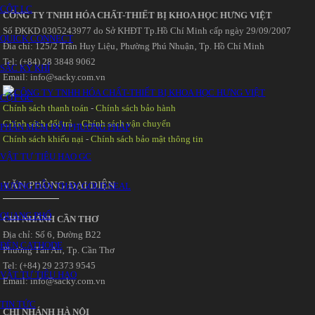
CỘT LC
CÔNG TY TNHH HÓA CHẤT-THIẾT BỊ KHOA HỌC HƯNG VIỆT
Số ĐKKD 0305243977 do Sở KHĐT Tp.Hồ Chí Minh cấp ngày 29/09/2007
QUICK CONNECT
Đia chỉ: 125/2 Trần Huy Liệu‚ Phường Phú Nhuận‚ Tp. Hồ Chí Minh
Tel: (+84) 28 3848 9062
SẮC KÝ KHÍ
Email: info@sacky.com.vn
CỘT GC
Chính sách thanh toán
-
Chính sách bảo hành
Chính sách đổi trả
-
Chính sách vận chuyển
PHẦN MỀM ĐỔI PHƯƠNG PHÁP
Chính sách khiếu nại
-
Chính sách bảo mật thông tin
VẬT TƯ TIÊU HAO GC
VĂN PHÒNG ĐẠI DIỆN
HƯỚNG DẪN THAY GOLD SEAL
QUANG PHỔ
CHI NHÁNH CẦN THƠ
Địa chỉ: Số 6‚ Đường B22
ĐÈN CATHODE
Phường Tân An‚ Tp. Cần Thơ
Tel: (+84) 29 2373 9545
VẬT TƯ TIÊU HAO
Email: info@sacky.com.vn
TIN TỨC
CHI NHÁNH HÀ NỘI