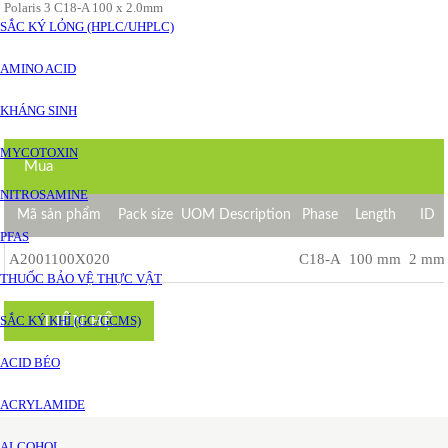
Polaris 3 C18-A 100 x 2.0mm
SẮC KÝ LỎNG (HPLC/UHPLC)
AMINO ACID
KHÁNG SINH
MYCOTOXIN
Mua
NITROSAMINE
Mã sản phẩm
Pack size
UOM Description
Phase
Length
ID
PFAS
A2001100X020
C18-A
100 mm
2 mm
THUỐC BẢO VỆ THỰC VẬT
LIÊN HỆ
SẮC KÝ KHÍ (GC/GCMS)
ACID BÉO
ACRYLAMIDE
ALCOHOL