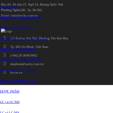
Địa chỉ: Số nhà 25‚ Ngõ 24‚ Hoàng Quốc Việt
CHÍNH SÁCH
Phường Nghĩa Đô‚ Tp. Hà Nội
Email: info@sacky.com.vn
CHÍNH SÁCH THANH TOÁN
CHÍNH SÁCH ĐỔI TRẢ
3/2 Đường Yên Thế‚ Phường Tân Sơn Hòa
CHÍNH SÁCH XỬ LÝ KHIẾU NẠI
Tp. Hồ Chí Minh‚ Việt Nam
CHÍNH SÁCH BẢO MẬT
(+84) 28 3848 9062
CHÍNH SÁCH VẬN CHUYỂN
datpham@sacky.com.vn
HỘI THẢO TRỰC TUYẾN
hvcse.vn
HỘI THẢO ROMER LABS
DƯỢC PHẨM
GC và GC/MS
LC và LC/MS