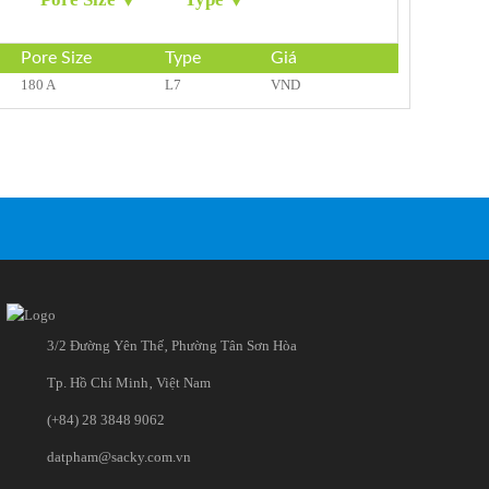
Pore Size
Type
Giá
180 A
L7
VND
3/2 Đường Yên Thế‚ Phường Tân Sơn Hòa
Tp. Hồ Chí Minh‚ Việt Nam
(+84) 28 3848 9062
datpham@sacky.com.vn