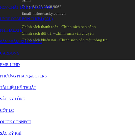
Minh
Tel: (+84) 28 3848 9062
HỢP CHẤT DỄ BAY HƠI (VOC)
Email: info@sacky.com.vn
HYDROCARBON THƠM (PAH)
Chính sách thanh toán
-
Chính sách bảo hành
PHTHALATE
Chính sách đổi trả
-
Chính sách vận chuyển
Chính sách khiếu nại
-
Chính sách bảo mật thông tin
SẢN PHẨM XỬ LÝ MẪU
CARBON S
EMR-LIPID
PHƯƠNG PHÁP QuEChERS
TÀI LIỆU KỸ THUẬT
SẮC KÝ LỎNG
CỘT LC
QUICK CONNECT
SẮC KÝ KHÍ