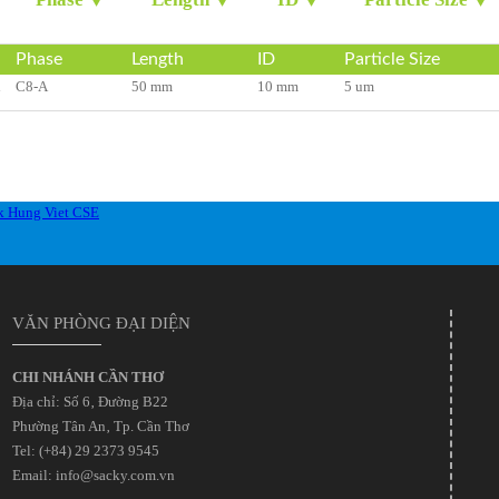
Phase
Length
ID
Particle Size
d
C8-A
50 mm
10 mm
5 um
VĂN PHÒNG ĐẠI DIỆN
CHI NHÁNH CẦN THƠ
Địa chỉ: Số 6‚ Đường B22
Phường Tân An‚ Tp. Cần Thơ
Tel: (+84) 29 2373 9545
Email: info@sacky.com.vn