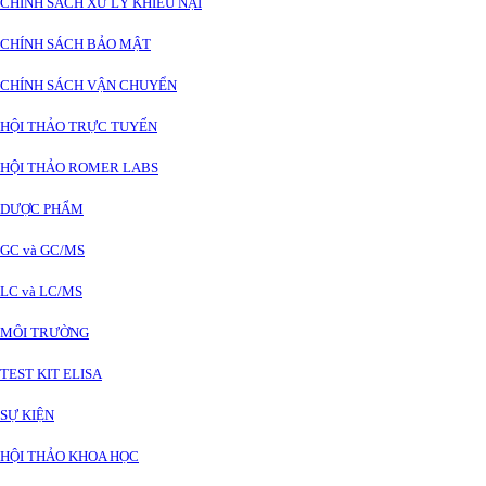
CHÍNH SÁCH XỬ LÝ KHIẾU NẠI
CHÍNH SÁCH BẢO MẬT
CHÍNH SÁCH VẬN CHUYỂN
HỘI THẢO TRỰC TUYẾN
HỘI THẢO ROMER LABS
DƯỢC PHẨM
GC và GC/MS
LC và LC/MS
MÔI TRƯỜNG
TEST KIT ELISA
SỰ KIỆN
HỘI THẢO KHOA HỌC