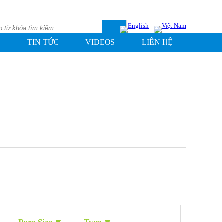
T
TIN TỨC
VIDEOS
LIÊN HỆ
Pore Size ⯆
Type ⯆