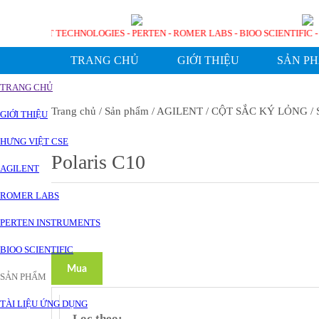
ỨC BỞI AGILENT TECHNOLOGIES - PERTEN - ROMER LABS - BIOO SCIENTI
TRANG CHỦ
GIỚI THIỆU
SẢN P
TRANG CHỦ
Trang chủ
/ Sản phẩm
/ AGILENT
/ CỘT SẮC KÝ LỎNG
/ 
GIỚI THIỆU
HƯNG VIỆT CSE
Polaris C10
AGILENT
ROMER LABS
PERTEN INSTRUMENTS
BIOO SCIENTIFIC
Mua
SẢN PHẨM
TÀI LIỆU ỨNG DỤNG
Lọc theo: