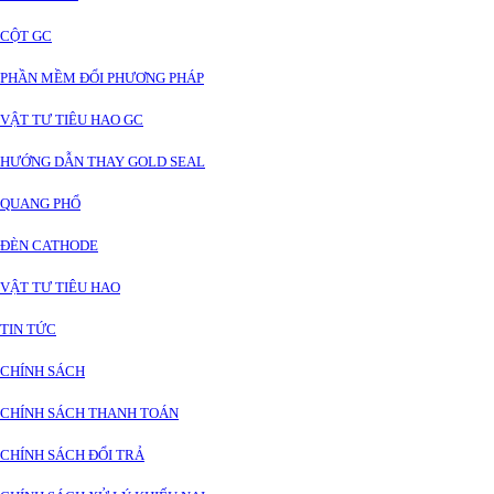
CỘT GC
PHẦN MỀM ĐỔI PHƯƠNG PHÁP
VẬT TƯ TIÊU HAO GC
HƯỚNG DẪN THAY GOLD SEAL
QUANG PHỔ
ĐÈN CATHODE
VẬT TƯ TIÊU HAO
TIN TỨC
CHÍNH SÁCH
CHÍNH SÁCH THANH TOÁN
CHÍNH SÁCH ĐỔI TRẢ