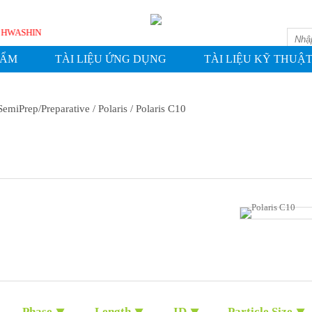
FIC - HWASHIN
HẨM
TÀI LIỆU ỨNG DỤNG
TÀI LIỆU KỸ THUẬ
SemiPrep/Preparative
/ Polaris
/ Polaris C10
Phase ⯆
Length ⯆
ID ⯆
Particle Size ⯆