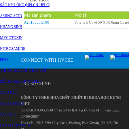
SẮC KÝ LỎNG (HPLC/UHPLC)
Mã sản phẩm
Mô tả
AMINO ACID
A2010050G100
Polaris 5 C8-A 50 X 10.0mm Guar
KHÁNG SINH
MYCOTOXIN
NITROSAMINE
PFAS
CONNECT WITH HVCSE
THUỐC BẢO VỆ THỰC VẬT
SẮC KÝ KHÍ (GC/GCMS)
TRỤ SỞ CHÍNH
ACID BÉO
CÔNG TY TNHH HÓA CHẤT-THIẾT BỊ KHOA HỌC HƯNG
ACRYLAMIDE
VIỆT
Số ĐKKD 0305243977 do Sở KHĐT Tp.Hồ Chí Minh cấp ngày
ALCOHOL
29/09/2007
Đia chỉ: 125/2 Trần Huy Liệu‚ Phường Phú Nhuận‚ Tp. Hồ Chí
ETHYLENE OXIDE