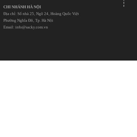
CHI NHÁNH HÀ NỘI
Địa chỉ: Số nhà 25‚ Ngõ 24‚ Hoàng Quốc Việt
Phường Nghĩa Đô‚ Tp. Hà Nội
Email: info@sacky.com.vn