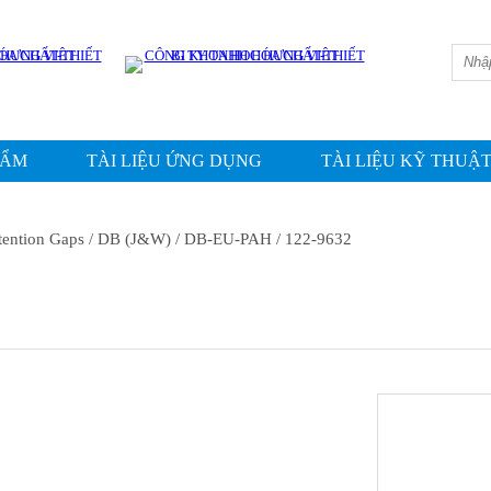
IN
HẨM
TÀI LIỆU ỨNG DỤNG
TÀI LIỆU KỸ THUẬ
tention Gaps
/ DB (J&W)
/ DB-EU-PAH
/ 122-9632