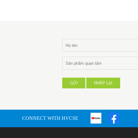
GỬI
NHẬP LẠI
CONNECT WITH HVCSE