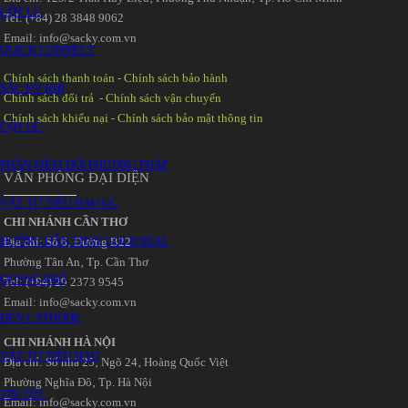
CỘT LC
Tel: (+84) 28 3848 9062
Email: info@sacky.com.vn
QUICK CONNECT
Chính sách thanh toán
-
Chính sách bảo hành
SẮC KÝ KHÍ
Chính sách đổi trả
-
Chính sách vận chuyển
Chính sách khiếu nại
-
Chính sách bảo mật thông tin
CỘT GC
PHẦN MỀM ĐỔI PHƯƠNG PHÁP
VĂN PHÒNG ĐẠI DIỆN
VẬT TƯ TIÊU HAO GC
CHI NHÁNH CẦN THƠ
HƯỚNG DẪN THAY GOLD SEAL
Địa chỉ: Số 6‚ Đường B22
Phường Tân An‚ Tp. Cần Thơ
QUANG PHỔ
Tel: (+84) 29 2373 9545
Email: info@sacky.com.vn
ĐÈN CATHODE
CHI NHÁNH HÀ NỘI
VẬT TƯ TIÊU HAO
Địa chỉ: Số nhà 25‚ Ngõ 24‚ Hoàng Quốc Việt
Phường Nghĩa Đô‚ Tp. Hà Nội
TIN TỨC
Email: info@sacky.com.vn