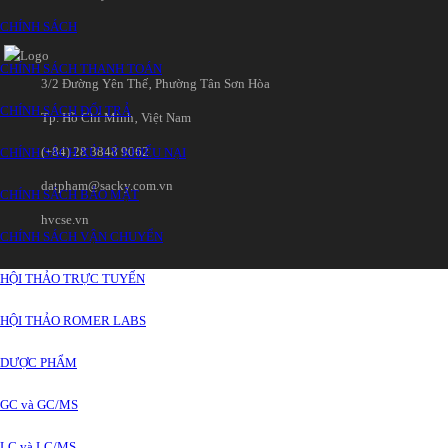
CHÍNH SÁCH
CHÍNH SÁCH THANH TOÁN
3/2 Đường Yên Thế‚ Phường Tân Sơn Hòa
CHÍNH SÁCH ĐỔI TRẢ
Tp. Hồ Chí Minh‚ Việt Nam
(+84) 28 3848 9062
CHÍNH SÁCH XỬ LÝ KHIẾU NẠI
datpham@sacky.com.vn
CHÍNH SÁCH BẢO MẬT
hvcse.vn
CHÍNH SÁCH VẬN CHUYỂN
HỘI THẢO TRỰC TUYẾN
HỘI THẢO ROMER LABS
DƯỢC PHẨM
GC và GC/MS
LC và LC/MS