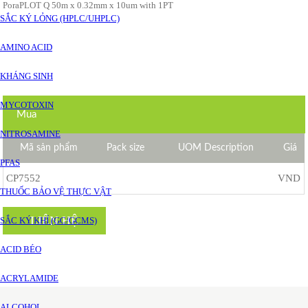
PoraPLOT Q 50m x 0.32mm x 10um with 1PT
SẮC KÝ LỎNG (HPLC/UHPLC)
AMINO ACID
KHÁNG SINH
MYCOTOXIN
Mua
NITROSAMINE
Mã sản phẩm
Pack size
UOM Description
Giá
PFAS
CP7552
VND
THUỐC BẢO VỆ THỰC VẬT
LIÊN HỆ
SẮC KÝ KHÍ (GC/GCMS)
ACID BÉO
ACRYLAMIDE
ALCOHOL