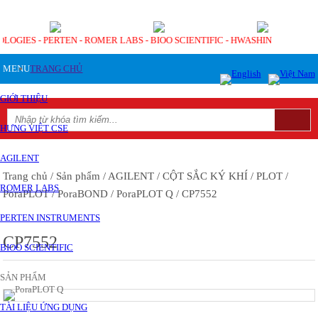
OLOGIES - PERTEN - ROMER LABS - BIOO SCIENTIFIC - HWASHIN
MENU
TRANG CHỦ
GIỚI THIỆU
HƯNG VIỆT CSE
AGILENT
Trang chủ
/ Sản phẩm
/ AGILENT
/ CỘT SẮC KÝ KHÍ
/ PLOT
/
ROMER LABS
PoraPLOT / PoraBOND
/ PoraPLOT Q
/ CP7552
PERTEN INSTRUMENTS
CP7552
BIOO SCIENTIFIC
SẢN PHẨM
TÀI LIỆU ỨNG DỤNG