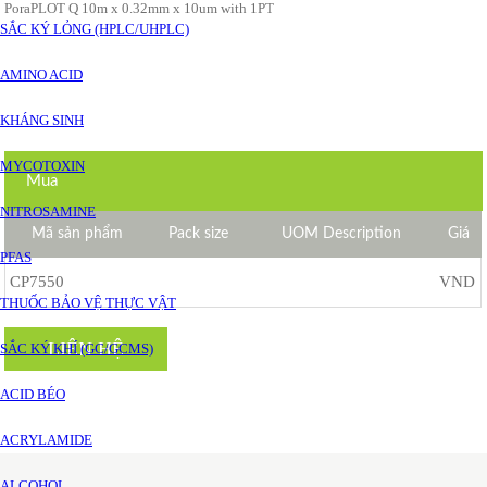
PoraPLOT Q 10m x 0.32mm x 10um with 1PT
SẮC KÝ LỎNG (HPLC/UHPLC)
AMINO ACID
KHÁNG SINH
MYCOTOXIN
Mua
NITROSAMINE
Mã sản phẩm
Pack size
UOM Description
Giá
PFAS
CP7550
VND
THUỐC BẢO VỆ THỰC VẬT
LIÊN HỆ
SẮC KÝ KHÍ (GC/GCMS)
ACID BÉO
ACRYLAMIDE
ALCOHOL