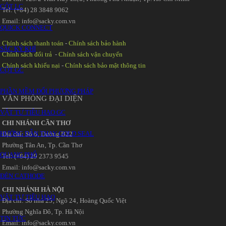
CỘT LC
Tel: (+84) 28 3848 9062
Email: info@sacky.com.vn
QUICK CONNECT
Chính sách thanh toán
-
Chính sách bảo hành
SẮC KÝ KHÍ
Chính sách đổi trả
-
Chính sách vận chuyển
Chính sách khiếu nại
-
Chính sách bảo mật thông tin
CỘT GC
PHẦN MỀM ĐỔI PHƯƠNG PHÁP
VĂN PHÒNG ĐẠI DIỆN
VẬT TƯ TIÊU HAO GC
CHI NHÁNH CẦN THƠ
HƯỚNG DẪN THAY GOLD SEAL
Địa chỉ: Số 6‚ Đường B22
Phường Tân An‚ Tp. Cần Thơ
QUANG PHỔ
Tel: (+84) 29 2373 9545
Email: info@sacky.com.vn
ĐÈN CATHODE
CHI NHÁNH HÀ NỘI
VẬT TƯ TIÊU HAO
Địa chỉ: Số nhà 25‚ Ngõ 24‚ Hoàng Quốc Việt
Phường Nghĩa Đô‚ Tp. Hà Nội
TIN TỨC
Email: info@sacky.com.vn