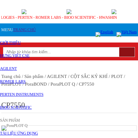
OLOGIES - PERTEN - ROMER LABS - BIOO SCIENTIFIC - HWASHIN
MENU
TRANG CHỦ
GIỚI THIỆU
HƯNG VIỆT CSE
AGILENT
Trang chủ
/ Sản phẩm
/ AGILENT
/ CỘT SẮC KÝ KHÍ
/ PLOT
/
ROMER LABS
PoraPLOT / PoraBOND
/ PoraPLOT Q
/ CP7550
PERTEN INSTRUMENTS
CP7550
BIOO SCIENTIFIC
SẢN PHẨM
TÀI LIỆU ỨNG DỤNG