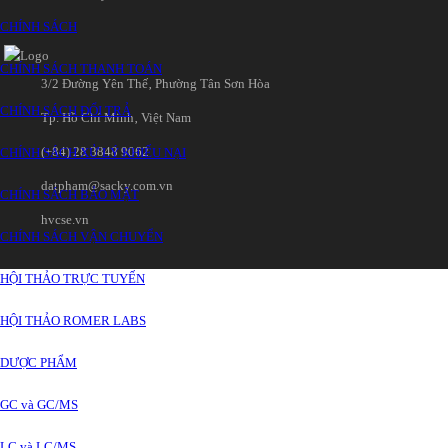
CHÍNH SÁCH
CHÍNH SÁCH THANH TOÁN
3/2 Đường Yên Thế‚ Phường Tân Sơn Hòa
CHÍNH SÁCH ĐỔI TRẢ
Tp. Hồ Chí Minh‚ Việt Nam
(+84) 28 3848 9062
CHÍNH SÁCH XỬ LÝ KHIẾU NẠI
datpham@sacky.com.vn
CHÍNH SÁCH BẢO MẬT
hvcse.vn
CHÍNH SÁCH VẬN CHUYỂN
HỘI THẢO TRỰC TUYẾN
HỘI THẢO ROMER LABS
DƯỢC PHẨM
GC và GC/MS
LC và LC/MS