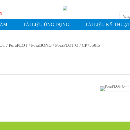
WASHIN
HẨM
TÀI LIỆU ỨNG DỤNG
TÀI LIỆU KỸ THUẬ
LOT
/ PoraPLOT / PoraBOND
/ PoraPLOT Q
/ CP7550I5