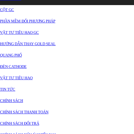
CỘT GC
PHẦN MỀM ĐỔI PHƯƠNG PHÁP
VẬT TƯ TIÊU HAO GC
HƯỚNG DẪN THAY GOLD SEAL
QUANG PHỔ
ĐÈN CATHODE
VẬT TƯ TIÊU HAO
TIN TỨC
CHÍNH SÁCH
CHÍNH SÁCH THANH TOÁN
CHÍNH SÁCH ĐỔI TRẢ