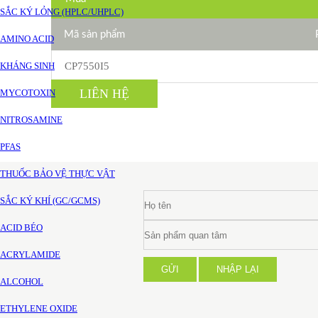
SẮC KÝ LỎNG (HPLC/UHPLC)
Mã sản phẩm
AMINO ACID
KHÁNG SINH
CP7550I5
LIÊN HỆ
MYCOTOXIN
NITROSAMINE
PFAS
THUỐC BẢO VỆ THỰC VẬT
SẮC KÝ KHÍ (GC/GCMS)
ACID BÉO
ACRYLAMIDE
GỬI
NHẬP LẠI
ALCOHOL
ETHYLENE OXIDE