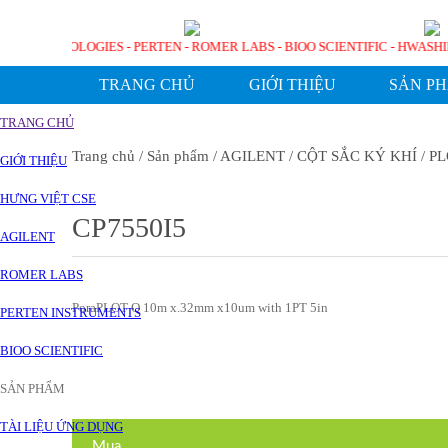
AGILENT TECHNOLOGIES - PERTEN - ROMER LABS - BIOO SCIENTIFIC - H
TRANG CHỦ
GIỚI THIỆU
SẢN P
TRANG CHỦ
Trang chủ
/ Sản phẩm
/ AGILENT
/ CỘT SẮC KÝ KHÍ
/ P
GIỚI THIỆU
HƯNG VIỆT CSE
CP7550I5
AGILENT
ROMER LABS
PoraPLOT Q 10m x.32mm x10um with 1PT 5in
PERTEN INSTRUMENTS
BIOO SCIENTIFIC
SẢN PHẨM
TÀI LIỆU ỨNG DỤNG
Mua