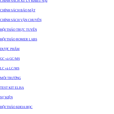
CHÍNH SÁCH XỬ LÝ KHIẾU NẠI
CHÍNH SÁCH BẢO MẬT
CHÍNH SÁCH VẬN CHUYỂN
HỘI THẢO TRỰC TUYẾN
HỘI THẢO ROMER LABS
DƯỢC PHẨM
GC và GC/MS
LC và LC/MS
MÔI TRƯỜNG
TEST KIT ELISA
SỰ KIỆN
HỘI THẢO KHOA HỌC