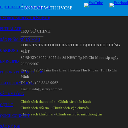
HỢP CHẤT DỄ BAY HƠI (VOC)
CONNECT WITH HVCSE
HYDROCARBON THƠM (PAH)
PHTHALATE
TRỤ SỞ CHÍNH
SẢN PHẨM XỬ LÝ MẪU
CÔNG TY TNHH HÓA CHẤT-THIẾT BỊ KHOA HỌC HƯNG
CARBON S
VIỆT
Số ĐKKD 0305243977 do Sở KHĐT Tp.Hồ Chí Minh cấp ngày
EMR-LIPID
29/09/2007
Đia chỉ: 125/2 Trần Huy Liệu‚ Phường Phú Nhuận‚ Tp. Hồ Chí
PHƯƠNG PHÁP QuEChERS
Minh
Tel: (+84) 28 3848 9062
TÀI LIỆU KỸ THUẬT
Email: info@sacky.com.vn
SẮC KÝ LỎNG
Chính sách thanh toán
-
Chính sách bảo hành
CỘT LC
Chính sách đổi trả
-
Chính sách vận chuyển
Chính sách khiếu nại
-
Chính sách bảo mật thông tin
QUICK CONNECT
SẮC KÝ KHÍ