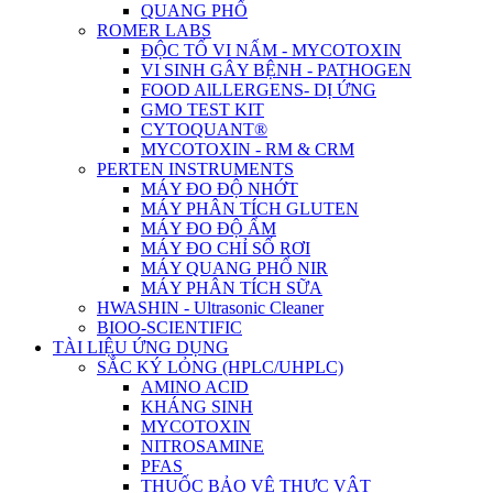
QUANG PHỔ
ROMER LABS
ĐỘC TỐ VI NẤM - MYCOTOXIN
VI SINH GÂY BỆNH - PATHOGEN
FOOD AlLLERGENS- DỊ ỨNG
GMO TEST KIT
CYTOQUANT®
MYCOTOXIN - RM & CRM
PERTEN INSTRUMENTS
MÁY ĐO ĐỘ NHỚT
MÁY PHÂN TÍCH GLUTEN
MÁY ĐO ĐỘ ẨM
MÁY ĐO CHỈ SỐ RƠI
MÁY QUANG PHỔ NIR
MÁY PHÂN TÍCH SỮA
HWASHIN - Ultrasonic Cleaner
BIOO-SCIENTIFIC
TÀI LIỆU ỨNG DỤNG
SẮC KÝ LỎNG (HPLC/UHPLC)
AMINO ACID
KHÁNG SINH
MYCOTOXIN
NITROSAMINE
PFAS
THUỐC BẢO VỆ THỰC VẬT