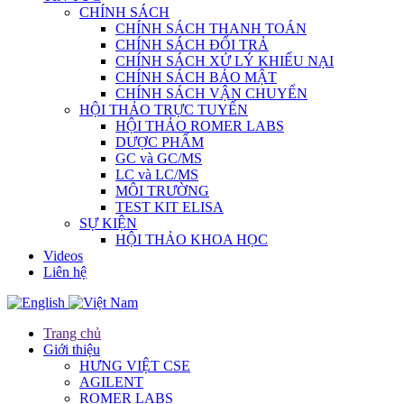
CHÍNH SÁCH
CHÍNH SÁCH THANH TOÁN
CHÍNH SÁCH ĐỔI TRẢ
CHÍNH SÁCH XỬ LÝ KHIẾU NẠI
CHÍNH SÁCH BẢO MẬT
CHÍNH SÁCH VẬN CHUYỂN
HỘI THẢO TRỰC TUYẾN
HỘI THẢO ROMER LABS
DƯỢC PHẨM
GC và GC/MS
LC và LC/MS
MÔI TRƯỜNG
TEST KIT ELISA
SỰ KIỆN
HỘI THẢO KHOA HỌC
Videos
Liên hệ
Trang chủ
Giới thiệu
HƯNG VIỆT CSE
AGILENT
ROMER LABS