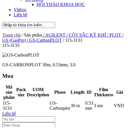
HỘI THẢO KHOA HỌC
Videos
Liên hệ
Trang chủ
/ Sản phẩm
/ AGILENT
/ CỘT SẮC KÝ KHÍ
/ PLOT
/
GS (GasPro)
/ GS-CarbonPLOT
/ 115-3133
115-3133
GS-CARBONPLOT 30m, 0.53mm, 3.0
Mua
Mã
Pack
UOM
Film
sản
Phase
Length
ID
Giá
size
Description
Thickness
phẩm
115-
GS-
0.53
30 m
3 um
VND
3133
Carbonplot
mm
Liên hệ