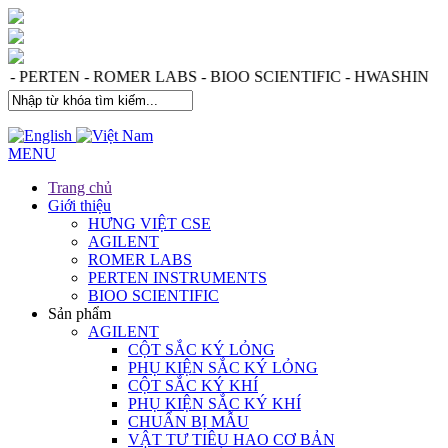
IES - PERTEN - ROMER LABS - BIOO SCIENTIFIC - HWAS
MENU
Trang chủ
Giới thiệu
HƯNG VIỆT CSE
AGILENT
ROMER LABS
PERTEN INSTRUMENTS
BIOO SCIENTIFIC
Sản phẩm
AGILENT
CỘT SẮC KÝ LỎNG
PHỤ KIỆN SẮC KÝ LỎNG
CỘT SẮC KÝ KHÍ
PHỤ KIỆN SẮC KÝ KHÍ
CHUẨN BỊ MẪU
VẬT TƯ TIÊU HAO CƠ BẢN