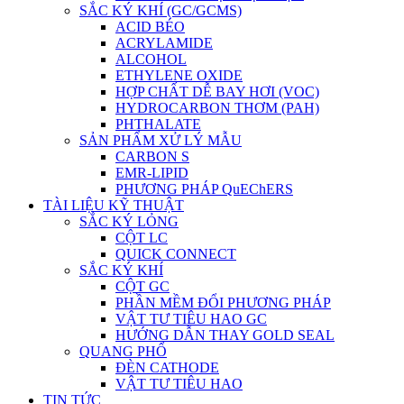
SẮC KÝ KHÍ (GC/GCMS)
ACID BÉO
ACRYLAMIDE
ALCOHOL
ETHYLENE OXIDE
HỢP CHẤT DỄ BAY HƠI (VOC)
HYDROCARBON THƠM (PAH)
PHTHALATE
SẢN PHẨM XỬ LÝ MẪU
CARBON S
EMR-LIPID
PHƯƠNG PHÁP QuEChERS
TÀI LIỆU KỸ THUẬT
SẮC KÝ LỎNG
CỘT LC
QUICK CONNECT
SẮC KÝ KHÍ
CỘT GC
PHẦN MỀM ĐỔI PHƯƠNG PHÁP
VẬT TƯ TIÊU HAO GC
HƯỚNG DẪN THAY GOLD SEAL
QUANG PHỔ
ĐÈN CATHODE
VẬT TƯ TIÊU HAO
TIN TỨC