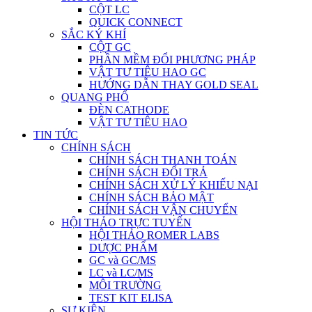
CỘT LC
QUICK CONNECT
SẮC KÝ KHÍ
CỘT GC
PHẦN MỀM ĐỔI PHƯƠNG PHÁP
VẬT TƯ TIÊU HAO GC
HƯỚNG DẪN THAY GOLD SEAL
QUANG PHỔ
ĐÈN CATHODE
VẬT TƯ TIÊU HAO
TIN TỨC
CHÍNH SÁCH
CHÍNH SÁCH THANH TOÁN
CHÍNH SÁCH ĐỔI TRẢ
CHÍNH SÁCH XỬ LÝ KHIẾU NẠI
CHÍNH SÁCH BẢO MẬT
CHÍNH SÁCH VẬN CHUYỂN
HỘI THẢO TRỰC TUYẾN
HỘI THẢO ROMER LABS
DƯỢC PHẨM
GC và GC/MS
LC và LC/MS
MÔI TRƯỜNG
TEST KIT ELISA
SỰ KIỆN