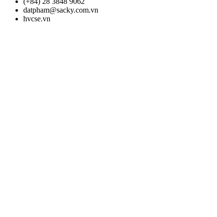
(+84) 28 3848 9062
datpham@sacky.com.vn
hvcse.vn