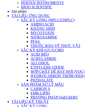
PERTEN INSTRUMENTS
BIOO SCIENTIFIC
Sản phẩm
TÀI LIỆU ỨNG DỤNG
SẮC KÝ LỎNG (HPLC/UHPLC)
AMINO ACID
KHÁNG SINH
MYCOTOXIN
NITROSAMINE
PFAS
THUỐC BẢO VỆ THỰC VẬT
SẮC KÝ KHÍ (GC/GCMS)
ACID BÉO
ACRYLAMIDE
ALCOHOL
ETHYLENE OXIDE
HỢP CHẤT DỄ BAY HƠI (VOC)
HYDROCARBON THƠM (PAH)
PHTHALATE
SẢN PHẨM XỬ LÝ MẪU
CARBON S
EMR-LIPID
PHƯƠNG PHÁP QuEChERS
TÀI LIỆU KỸ THUẬT
SẮC KÝ LỎNG