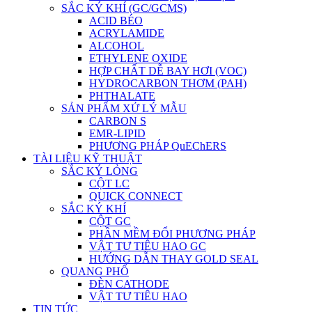
SẮC KÝ KHÍ (GC/GCMS)
ACID BÉO
ACRYLAMIDE
ALCOHOL
ETHYLENE OXIDE
HỢP CHẤT DỄ BAY HƠI (VOC)
HYDROCARBON THƠM (PAH)
PHTHALATE
SẢN PHẨM XỬ LÝ MẪU
CARBON S
EMR-LIPID
PHƯƠNG PHÁP QuEChERS
TÀI LIỆU KỸ THUẬT
SẮC KÝ LỎNG
CỘT LC
QUICK CONNECT
SẮC KÝ KHÍ
CỘT GC
PHẦN MỀM ĐỔI PHƯƠNG PHÁP
VẬT TƯ TIÊU HAO GC
HƯỚNG DẪN THAY GOLD SEAL
QUANG PHỔ
ĐÈN CATHODE
VẬT TƯ TIÊU HAO
TIN TỨC