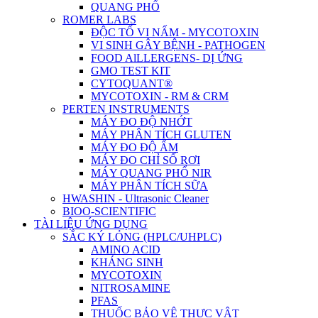
QUANG PHỔ
ROMER LABS
ĐỘC TỐ VI NẤM - MYCOTOXIN
VI SINH GÂY BỆNH - PATHOGEN
FOOD AlLLERGENS- DỊ ỨNG
GMO TEST KIT
CYTOQUANT®
MYCOTOXIN - RM & CRM
PERTEN INSTRUMENTS
MÁY ĐO ĐỘ NHỚT
MÁY PHÂN TÍCH GLUTEN
MÁY ĐO ĐỘ ẨM
MÁY ĐO CHỈ SỐ RƠI
MÁY QUANG PHỔ NIR
MÁY PHÂN TÍCH SỮA
HWASHIN - Ultrasonic Cleaner
BIOO-SCIENTIFIC
TÀI LIỆU ỨNG DỤNG
SẮC KÝ LỎNG (HPLC/UHPLC)
AMINO ACID
KHÁNG SINH
MYCOTOXIN
NITROSAMINE
PFAS
THUỐC BẢO VỆ THỰC VẬT