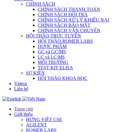
CHÍNH SÁCH
CHÍNH SÁCH THANH TOÁN
CHÍNH SÁCH ĐỔI TRẢ
CHÍNH SÁCH XỬ LÝ KHIẾU NẠI
CHÍNH SÁCH BẢO MẬT
CHÍNH SÁCH VẬN CHUYỂN
HỘI THẢO TRỰC TUYẾN
HỘI THẢO ROMER LABS
DƯỢC PHẨM
GC và GC/MS
LC và LC/MS
MÔI TRƯỜNG
TEST KIT ELISA
SỰ KIỆN
HỘI THẢO KHOA HỌC
Videos
Liên hệ
Trang chủ
Giới thiệu
HƯNG VIỆT CSE
AGILENT
ROMER LABS