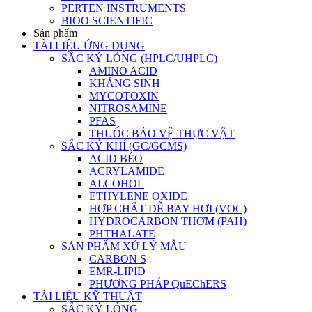
PERTEN INSTRUMENTS
BIOO SCIENTIFIC
Sản phẩm
TÀI LIỆU ỨNG DỤNG
SẮC KÝ LỎNG (HPLC/UHPLC)
AMINO ACID
KHÁNG SINH
MYCOTOXIN
NITROSAMINE
PFAS
THUỐC BẢO VỆ THỰC VẬT
SẮC KÝ KHÍ (GC/GCMS)
ACID BÉO
ACRYLAMIDE
ALCOHOL
ETHYLENE OXIDE
HỢP CHẤT DỄ BAY HƠI (VOC)
HYDROCARBON THƠM (PAH)
PHTHALATE
SẢN PHẨM XỬ LÝ MẪU
CARBON S
EMR-LIPID
PHƯƠNG PHÁP QuEChERS
TÀI LIỆU KỸ THUẬT
SẮC KÝ LỎNG