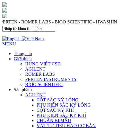
 PERTEN - ROMER LABS - BIOO SCIENTIFIC - HWASHIN
MENU
Trang chủ
Giới thiệu
HƯNG VIỆT CSE
AGILENT
ROMER LABS
PERTEN INSTRUMENTS
BIOO SCIENTIFIC
Sản phẩm
AGILENT
CỘT SẮC KÝ LỎNG
PHỤ KIỆN SẮC KÝ LỎNG
CỘT SẮC KÝ KHÍ
PHỤ KIỆN SẮC KÝ KHÍ
CHUẨN BỊ MẪU
VẬT TƯ TIÊU HAO CƠ BẢN