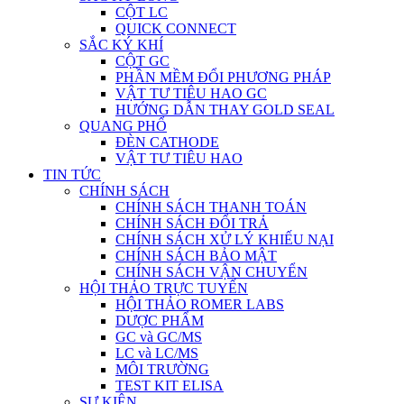
CỘT LC
QUICK CONNECT
SẮC KÝ KHÍ
CỘT GC
PHẦN MỀM ĐỔI PHƯƠNG PHÁP
VẬT TƯ TIÊU HAO GC
HƯỚNG DẪN THAY GOLD SEAL
QUANG PHỔ
ĐÈN CATHODE
VẬT TƯ TIÊU HAO
TIN TỨC
CHÍNH SÁCH
CHÍNH SÁCH THANH TOÁN
CHÍNH SÁCH ĐỔI TRẢ
CHÍNH SÁCH XỬ LÝ KHIẾU NẠI
CHÍNH SÁCH BẢO MẬT
CHÍNH SÁCH VẬN CHUYỂN
HỘI THẢO TRỰC TUYẾN
HỘI THẢO ROMER LABS
DƯỢC PHẨM
GC và GC/MS
LC và LC/MS
MÔI TRƯỜNG
TEST KIT ELISA
SỰ KIỆN