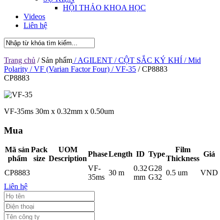
HỘI THẢO KHOA HỌC
Videos
Liên hệ
Trang chủ
/ Sản phẩm
/ AGILENT
/ CỘT SẮC KÝ KHÍ
/ Mid
Polarity
/ VF (Varian Factor Four)
/ VF-35
/ CP8883
CP8883
VF-35ms 30m x 0.32mm x 0.50um
Mua
Mã sản
Pack
UOM
Film
Phase
Length
ID
Type
Giá
phẩm
size
Description
Thickness
VF-
0.32
G28
CP8883
30 m
0.5 um
VND
35ms
mm
G32
Liên hệ