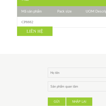
Mã sản phẩm
Pack size
UOM Descrip
CP8882
LIÊN HỆ
GỬI
NHẬP LẠI