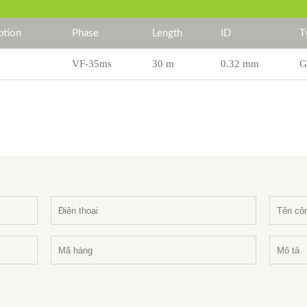
tion
Phase
Length
ID
T
VF-35ms
30 m
0.32 mm
G