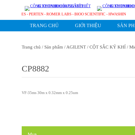
T TECHNOLOGIES - PERTEN - ROMER LABS - BIOO SCIENTIFIC - HWASHIN
TRANG CHỦ
GIỚI THIỆU
SẢN P
Trang chủ
/ Sản phẩm
/ AGILENT
/ CỘT SẮC KÝ KHÍ
/ Mi
CP8882
VF-35ms 30m x 0.32mm x 0.25um
Mua