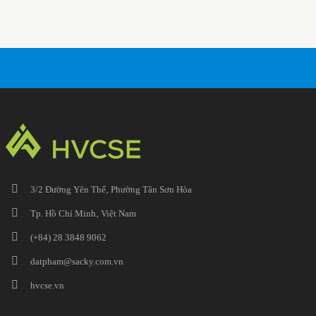
3/2 Đường Yên Thế‚ Phường Tân Sơn Hòa
Tp. Hồ Chí Minh‚ Việt Nam
(+84) 28 3848 9062
datpham@sacky.com.vn
hvcse.vn