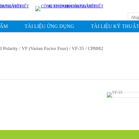
HẨM
TÀI LIỆU ỨNG DỤNG
TÀI LIỆU KỸ THUẬ
d Polarity
/ VF (Varian Factor Four)
/ VF-35
/ CP8882