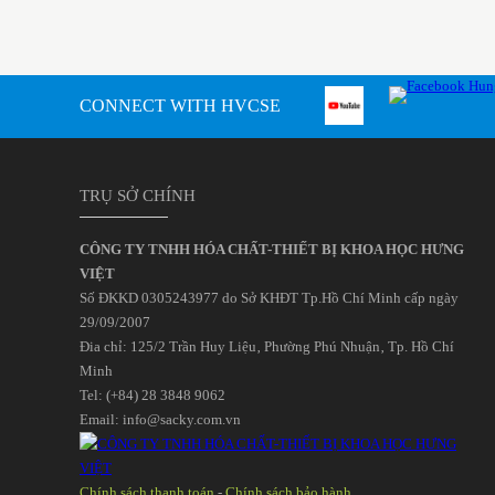
CONNECT WITH HVCSE
TRỤ SỞ CHÍNH
CÔNG TY TNHH HÓA CHẤT-THIẾT BỊ KHOA HỌC HƯNG
VIỆT
Số ĐKKD 0305243977 do Sở KHĐT Tp.Hồ Chí Minh cấp ngày
29/09/2007
Đia chỉ: 125/2 Trần Huy Liệu‚ Phường Phú Nhuận‚ Tp. Hồ Chí
Minh
Tel: (+84) 28 3848 9062
Email: info@sacky.com.vn
Chính sách thanh toán
-
Chính sách bảo hành