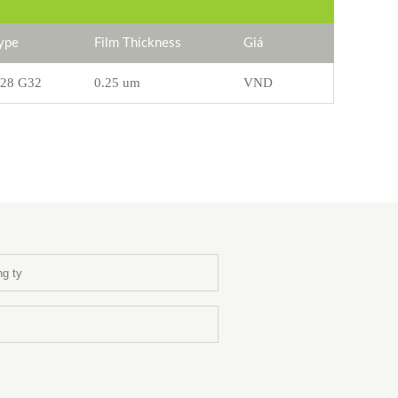
ype
Film Thickness
Giá
28 G32
0.25 um
VND