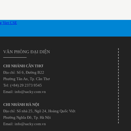
VĂN PHÒNG ĐẠI DIỆN
CHI NHÁNH CẦN THƠ
Địa chỉ: Số 6‚ Đường B22
Phường Tân An‚ Tp. Cần Thơ
Tel: (+84) 29 2373 9545
Email: info@sacky.com.vn
CHI NHÁNH HÀ NỘI
Địa chỉ: Số nhà 25‚ Ngõ 24‚ Hoàng Quốc Việt
Phường Nghĩa Đô‚ Tp. Hà Nội
Email: info@sacky.com.vn