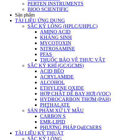
PERTEN INSTRUMENTS
BIOO SCIENTIFIC
Sản phẩm
TÀI LIỆU ỨNG DỤNG
SẮC KÝ LỎNG (HPLC/UHPLC)
AMINO ACID
KHÁNG SINH
MYCOTOXIN
NITROSAMINE
PFAS
THUỐC BẢO VỆ THỰC VẬT
SẮC KÝ KHÍ (GC/GCMS)
ACID BÉO
ACRYLAMIDE
ALCOHOL
ETHYLENE OXIDE
HỢP CHẤT DỄ BAY HƠI (VOC)
HYDROCARBON THƠM (PAH)
PHTHALATE
SẢN PHẨM XỬ LÝ MẪU
CARBON S
EMR-LIPID
PHƯƠNG PHÁP QuEChERS
TÀI LIỆU KỸ THUẬT
SẮC KÝ LỎNG