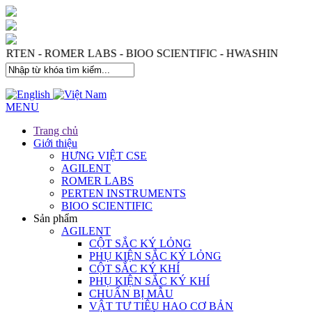
S - PERTEN - ROMER LABS - BIOO SCIENTIFIC - HWASHI
MENU
Trang chủ
Giới thiệu
HƯNG VIỆT CSE
AGILENT
ROMER LABS
PERTEN INSTRUMENTS
BIOO SCIENTIFIC
Sản phẩm
AGILENT
CỘT SẮC KÝ LỎNG
PHỤ KIỆN SẮC KÝ LỎNG
CỘT SẮC KÝ KHÍ
PHỤ KIỆN SẮC KÝ KHÍ
CHUẨN BỊ MẪU
VẬT TƯ TIÊU HAO CƠ BẢN