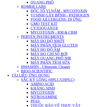
QUANG PHỔ
ROMER LABS
ĐỘC TỐ VI NẤM - MYCOTOXIN
VI SINH GÂY BỆNH - PATHOGEN
FOOD AlLLERGENS- DỊ ỨNG
GMO TEST KIT
CYTOQUANT®
MYCOTOXIN - RM & CRM
PERTEN INSTRUMENTS
MÁY ĐO ĐỘ NHỚT
MÁY PHÂN TÍCH GLUTEN
MÁY ĐO ĐỘ ẨM
MÁY ĐO CHỈ SỐ RƠI
MÁY QUANG PHỔ NIR
MÁY PHÂN TÍCH SỮA
HWASHIN - Ultrasonic Cleaner
BIOO-SCIENTIFIC
TÀI LIỆU ỨNG DỤNG
SẮC KÝ LỎNG (HPLC/UHPLC)
AMINO ACID
KHÁNG SINH
MYCOTOXIN
NITROSAMINE
PFAS
THUỐC BẢO VỆ THỰC VẬT