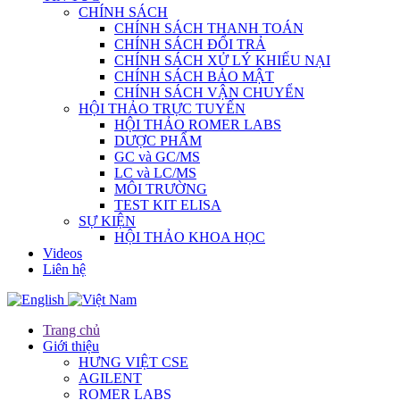
CHÍNH SÁCH
CHÍNH SÁCH THANH TOÁN
CHÍNH SÁCH ĐỔI TRẢ
CHÍNH SÁCH XỬ LÝ KHIẾU NẠI
CHÍNH SÁCH BẢO MẬT
CHÍNH SÁCH VẬN CHUYỂN
HỘI THẢO TRỰC TUYẾN
HỘI THẢO ROMER LABS
DƯỢC PHẨM
GC và GC/MS
LC và LC/MS
MÔI TRƯỜNG
TEST KIT ELISA
SỰ KIỆN
HỘI THẢO KHOA HỌC
Videos
Liên hệ
Trang chủ
Giới thiệu
HƯNG VIỆT CSE
AGILENT
ROMER LABS