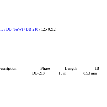
ity
/ DB (J&W)
/ DB-210
/ 125-0212
scription
Phase
Length
ID
DB-210
15 m
0.53 mm