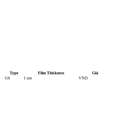
Type
Film Thickness
Giá
G6
1 um
VND