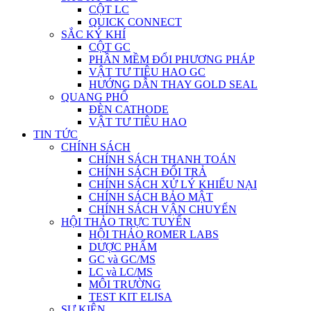
CỘT LC
QUICK CONNECT
SẮC KÝ KHÍ
CỘT GC
PHẦN MỀM ĐỔI PHƯƠNG PHÁP
VẬT TƯ TIÊU HAO GC
HƯỚNG DẪN THAY GOLD SEAL
QUANG PHỔ
ĐÈN CATHODE
VẬT TƯ TIÊU HAO
TIN TỨC
CHÍNH SÁCH
CHÍNH SÁCH THANH TOÁN
CHÍNH SÁCH ĐỔI TRẢ
CHÍNH SÁCH XỬ LÝ KHIẾU NẠI
CHÍNH SÁCH BẢO MẬT
CHÍNH SÁCH VẬN CHUYỂN
HỘI THẢO TRỰC TUYẾN
HỘI THẢO ROMER LABS
DƯỢC PHẨM
GC và GC/MS
LC và LC/MS
MÔI TRƯỜNG
TEST KIT ELISA
SỰ KIỆN