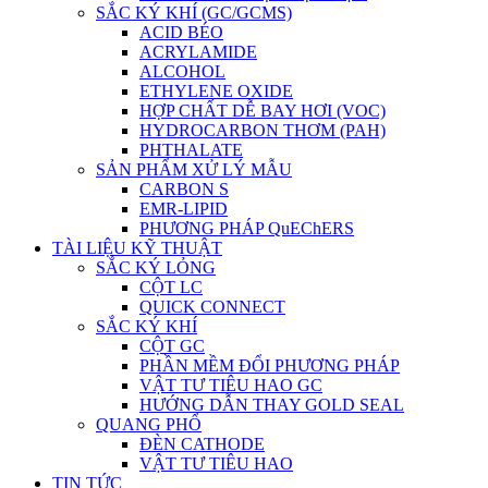
SẮC KÝ KHÍ (GC/GCMS)
ACID BÉO
ACRYLAMIDE
ALCOHOL
ETHYLENE OXIDE
HỢP CHẤT DỄ BAY HƠI (VOC)
HYDROCARBON THƠM (PAH)
PHTHALATE
SẢN PHẨM XỬ LÝ MẪU
CARBON S
EMR-LIPID
PHƯƠNG PHÁP QuEChERS
TÀI LIỆU KỸ THUẬT
SẮC KÝ LỎNG
CỘT LC
QUICK CONNECT
SẮC KÝ KHÍ
CỘT GC
PHẦN MỀM ĐỔI PHƯƠNG PHÁP
VẬT TƯ TIÊU HAO GC
HƯỚNG DẪN THAY GOLD SEAL
QUANG PHỔ
ĐÈN CATHODE
VẬT TƯ TIÊU HAO
TIN TỨC