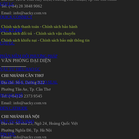
CỘT LC
Tel: (+84) 28 3848 9062
Email: info@sacky.com.vn
QUICK CONNECT
Chính sách thanh toán
-
Chính sách bảo hành
SẮC KÝ KHÍ
Chính sách đổi trả
-
Chính sách vận chuyển
Chính sách khiếu nại
-
Chính sách bảo mật thông tin
CỘT GC
PHẦN MỀM ĐỔI PHƯƠNG PHÁP
VĂN PHÒNG ĐẠI DIỆN
VẬT TƯ TIÊU HAO GC
CHI NHÁNH CẦN THƠ
HƯỚNG DẪN THAY GOLD SEAL
Địa chỉ: Số 6‚ Đường B22
Phường Tân An‚ Tp. Cần Thơ
QUANG PHỔ
Tel: (+84) 29 2373 9545
Email: info@sacky.com.vn
ĐÈN CATHODE
CHI NHÁNH HÀ NỘI
VẬT TƯ TIÊU HAO
Địa chỉ: Số nhà 25‚ Ngõ 24‚ Hoàng Quốc Việt
Phường Nghĩa Đô‚ Tp. Hà Nội
TIN TỨC
Email: info@sacky.com.vn