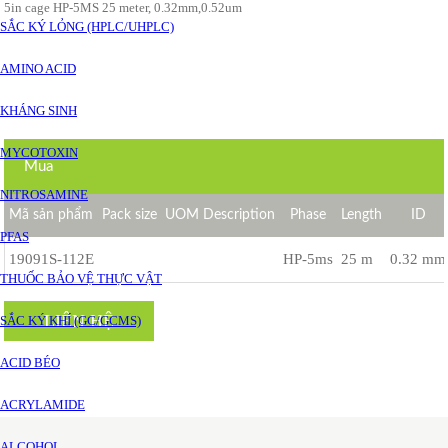
5in cage HP-5MS 25 meter, 0.32mm,0.52um
SẮC KÝ LỎNG (HPLC/UHPLC)
AMINO ACID
KHÁNG SINH
MYCOTOXIN
Mua
NITROSAMINE
Mã sản phẩm
Pack size
UOM Description
Phase
Length
ID
PFAS
19091S-112E
HP-5ms
25 m
0.32 mm
THUỐC BẢO VỆ THỰC VẬT
LIÊN HỆ
SẮC KÝ KHÍ (GC/GCMS)
ACID BÉO
ACRYLAMIDE
ALCOHOL