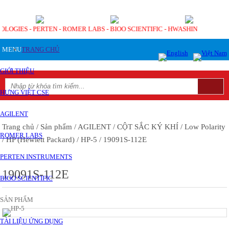
NOLOGIES - PERTEN - ROMER LABS - BIOO SCIENTIFIC - HWASHIN
MENU
TRANG CHỦ
GIỚI THIỆU
HƯNG VIỆT CSE
AGILENT
Trang chủ
/ Sản phẩm
/ AGILENT
/ CỘT SẮC KÝ KHÍ
/ Low Polarity
ROMER LABS
/ HP (Hewlett Packard)
/ HP-5
/ 19091S-112E
PERTEN INSTRUMENTS
19091S-112E
BIOO SCIENTIFIC
SẢN PHẨM
TÀI LIỆU ỨNG DỤNG