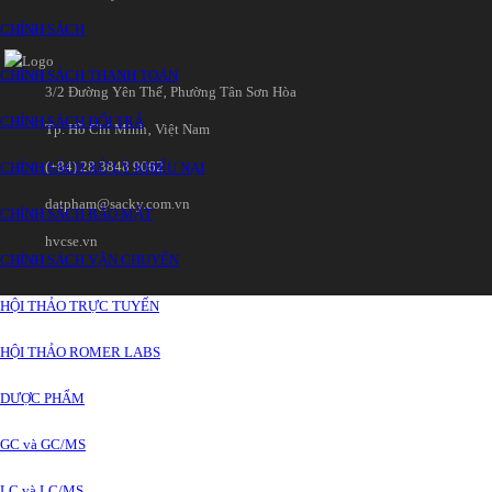
CHÍNH SÁCH
CHÍNH SÁCH THANH TOÁN
3/2 Đường Yên Thế‚ Phường Tân Sơn Hòa
CHÍNH SÁCH ĐỔI TRẢ
Tp. Hồ Chí Minh‚ Việt Nam
(+84) 28 3848 9062
CHÍNH SÁCH XỬ LÝ KHIẾU NẠI
datpham@sacky.com.vn
CHÍNH SÁCH BẢO MẬT
hvcse.vn
CHÍNH SÁCH VẬN CHUYỂN
HỘI THẢO TRỰC TUYẾN
HỘI THẢO ROMER LABS
DƯỢC PHẨM
GC và GC/MS
LC và LC/MS