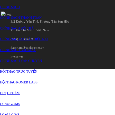
CHÍNH SÁCH
CHÍNH SÁCH THANH TOÁN
3/2 Đường Yên Thế‚ Phường Tân Sơn Hòa
CHÍNH SÁCH ĐỔI TRẢ
Tp. Hồ Chí Minh‚ Việt Nam
(+84) 28 3848 9062
CHÍNH SÁCH XỬ LÝ KHIẾU NẠI
datpham@sacky.com.vn
CHÍNH SÁCH BẢO MẬT
hvcse.vn
CHÍNH SÁCH VẬN CHUYỂN
HỘI THẢO TRỰC TUYẾN
HỘI THẢO ROMER LABS
DƯỢC PHẨM
GC và GC/MS
LC và LC/MS