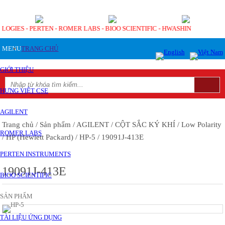
OLOGIES - PERTEN - ROMER LABS - BIOO SCIENTIFIC - HWASHIN
MENU
TRANG CHỦ
GIỚI THIỆU
HƯNG VIỆT CSE
AGILENT
Trang chủ
/ Sản phẩm
/ AGILENT
/ CỘT SẮC KÝ KHÍ
/ Low Polarity
ROMER LABS
/ HP (Hewlett Packard)
/ HP-5
/ 19091J-413E
PERTEN INSTRUMENTS
19091J-413E
BIOO SCIENTIFIC
SẢN PHẨM
TÀI LIỆU ỨNG DỤNG