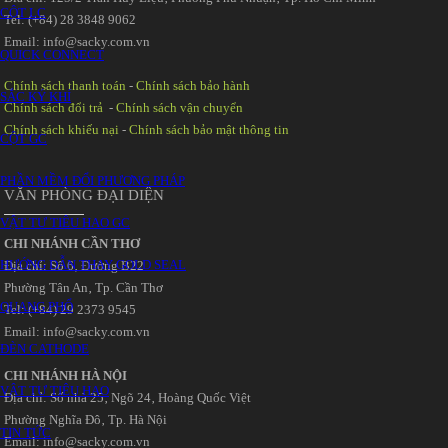
CỘT LC
Tel: (+84) 28 3848 9062
Email: info@sacky.com.vn
QUICK CONNECT
Chính sách thanh toán
-
Chính sách bảo hành
SẮC KÝ KHÍ
Chính sách đổi trả
-
Chính sách vận chuyển
Chính sách khiếu nại
-
Chính sách bảo mật thông tin
CỘT GC
PHẦN MỀM ĐỔI PHƯƠNG PHÁP
VĂN PHÒNG ĐẠI DIỆN
VẬT TƯ TIÊU HAO GC
CHI NHÁNH CẦN THƠ
HƯỚNG DẪN THAY GOLD SEAL
Địa chỉ: Số 6‚ Đường B22
Phường Tân An‚ Tp. Cần Thơ
QUANG PHỔ
Tel: (+84) 29 2373 9545
Email: info@sacky.com.vn
ĐÈN CATHODE
CHI NHÁNH HÀ NỘI
VẬT TƯ TIÊU HAO
Địa chỉ: Số nhà 25‚ Ngõ 24‚ Hoàng Quốc Việt
Phường Nghĩa Đô‚ Tp. Hà Nội
TIN TỨC
Email: info@sacky.com.vn