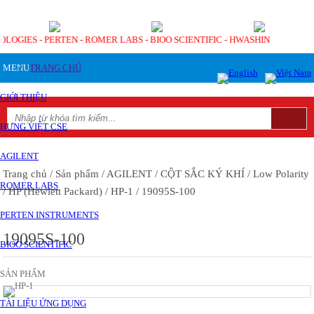
OLOGIES - PERTEN - ROMER LABS - BIOO SCIENTIFIC - HWASHIN
MENU
TRANG CHỦ
GIỚI THIỆU
HƯNG VIỆT CSE
AGILENT
Trang chủ
/ Sản phẩm
/ AGILENT
/ CỘT SẮC KÝ KHÍ
/ Low Polarity
ROMER LABS
/ HP (Hewlett Packard)
/ HP-1
/ 19095S-100
PERTEN INSTRUMENTS
19095S-100
BIOO SCIENTIFIC
SẢN PHẨM
TÀI LIỆU ỨNG DỤNG