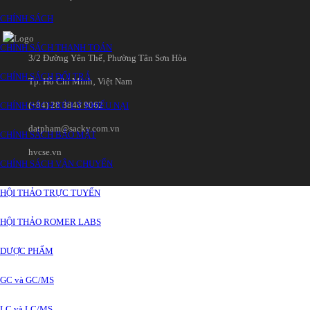
CHÍNH SÁCH
CHÍNH SÁCH THANH TOÁN
3/2 Đường Yên Thế‚ Phường Tân Sơn Hòa
CHÍNH SÁCH ĐỔI TRẢ
Tp. Hồ Chí Minh‚ Việt Nam
(+84) 28 3848 9062
CHÍNH SÁCH XỬ LÝ KHIẾU NẠI
datpham@sacky.com.vn
CHÍNH SÁCH BẢO MẬT
hvcse.vn
CHÍNH SÁCH VẬN CHUYỂN
HỘI THẢO TRỰC TUYẾN
HỘI THẢO ROMER LABS
DƯỢC PHẨM
GC và GC/MS
LC và LC/MS