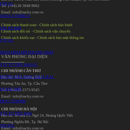
CỘT LC
Tel: (+84) 28 3848 9062
Email: info@sacky.com.vn
QUICK CONNECT
Chính sách thanh toán
-
Chính sách bảo hành
SẮC KÝ KHÍ
Chính sách đổi trả
-
Chính sách vận chuyển
Chính sách khiếu nại
-
Chính sách bảo mật thông tin
CỘT GC
PHẦN MỀM ĐỔI PHƯƠNG PHÁP
VĂN PHÒNG ĐẠI DIỆN
VẬT TƯ TIÊU HAO GC
CHI NHÁNH CẦN THƠ
HƯỚNG DẪN THAY GOLD SEAL
Địa chỉ: Số 6‚ Đường B22
Phường Tân An‚ Tp. Cần Thơ
QUANG PHỔ
Tel: (+84) 29 2373 9545
Email: info@sacky.com.vn
ĐÈN CATHODE
CHI NHÁNH HÀ NỘI
VẬT TƯ TIÊU HAO
Địa chỉ: Số nhà 25‚ Ngõ 24‚ Hoàng Quốc Việt
Phường Nghĩa Đô‚ Tp. Hà Nội
TIN TỨC
Email: info@sacky.com.vn