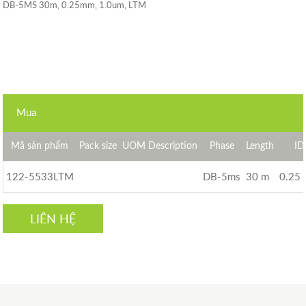
DB-5MS 30m, 0.25mm, 1.0um, LTM
Mua
Mã sản phẩm
Pack size
UOM Description
Phase
Length
ID
122-5533LTM
DB-5ms
30 m
0.25
LIÊN HỆ