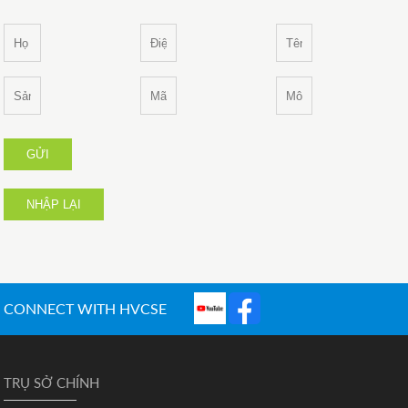
GỬI
NHẬP LẠI
CONNECT WITH HVCSE
TRỤ SỞ CHÍNH