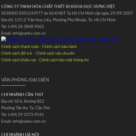
CÔNG TY TNHH HÓA CHẤT-THIẾT BỊ KHOA HỌC HƯNG VIỆT
Số ĐKKD 0305243977 do Sở KHĐT Tp.Hồ Chí Minh cấp ngày 29/09/2007
Đia chỉ: 125/2 Trần Huy Liệu‚ Phường Phú Nhuận‚ Tp. Hồ Chí Minh
Tel: (+84) 28 3848 9062
Email: info@sacky.com.vn
Chính sách thanh toán
-
Chính sách bảo hành
Chính sách đổi trả
-
Chính sách vận chuyển
Chính sách khiếu nại
-
Chính sách bảo mật thông tin
VĂN PHÒNG ĐẠI DIỆN
CHI NHÁNH CẦN THƠ
Địa chỉ: Số 6‚ Đường B22
Phường Tân An‚ Tp. Cần Thơ
Tel: (+84) 29 2373 9545
Email: info@sacky.com.vn
CHI NHÁNH HÀ NỘI