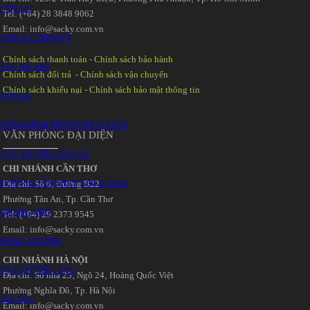
CỘT LC
Tel: (+84) 28 3848 9062
Email: info@sacky.com.vn
QUICK CONNECT
Chính sách thanh toán
-
Chính sách bảo hành
SẮC KÝ KHÍ
Chính sách đổi trả
-
Chính sách vận chuyển
Chính sách khiếu nại
-
Chính sách bảo mật thông tin
CỘT GC
PHẦN MỀM ĐỔI PHƯƠNG PHÁP
VĂN PHÒNG ĐẠI DIỆN
VẬT TƯ TIÊU HAO GC
CHI NHÁNH CẦN THƠ
HƯỚNG DẪN THAY GOLD SEAL
Địa chỉ: Số 6‚ Đường B22
Phường Tân An‚ Tp. Cần Thơ
QUANG PHỔ
Tel: (+84) 29 2373 9545
Email: info@sacky.com.vn
ĐÈN CATHODE
CHI NHÁNH HÀ NỘI
VẬT TƯ TIÊU HAO
Địa chỉ: Số nhà 25‚ Ngõ 24‚ Hoàng Quốc Việt
Phường Nghĩa Đô‚ Tp. Hà Nội
TIN TỨC
Email: info@sacky.com.vn