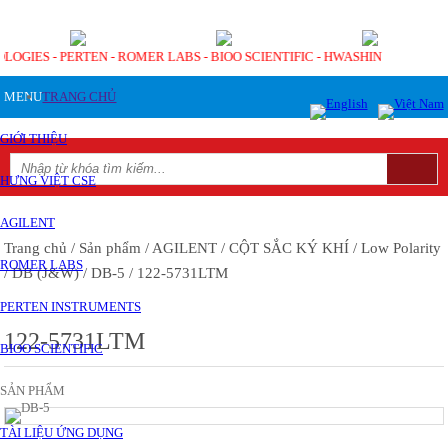
OLOGIES - PERTEN - ROMER LABS - BIOO SCIENTIFIC - HWASHIN
MENU
TRANG CHỦ
GIỚI THIỆU
HƯNG VIỆT CSE
AGILENT
Trang chủ
/ Sản phẩm
/ AGILENT
/ CỘT SẮC KÝ KHÍ
/ Low Polarity
ROMER LABS
/ DB (J&W)
/ DB-5
/ 122-5731LTM
PERTEN INSTRUMENTS
122-5731LTM
BIOO SCIENTIFIC
SẢN PHẨM
TÀI LIỆU ỨNG DỤNG