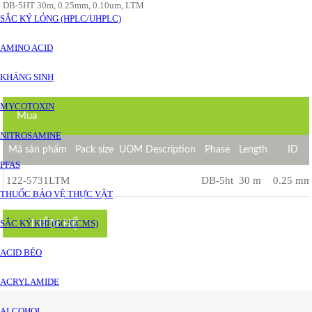
DB-5HT 30m, 0.25mm, 0.10um, LTM
SẮC KÝ LỎNG (HPLC/UHPLC)
AMINO ACID
KHÁNG SINH
MYCOTOXIN
Mua
NITROSAMINE
Mã sản phẩm
Pack size
UOM Description
Phase
Length
ID
PFAS
122-5731LTM
DB-5ht
30 m
0.25 m
THUỐC BẢO VỆ THỰC VẬT
LIÊN HỆ
SẮC KÝ KHÍ (GC/GCMS)
ACID BÉO
ACRYLAMIDE
ALCOHOL