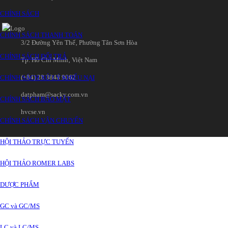
CHÍNH SÁCH
CHÍNH SÁCH THANH TOÁN
3/2 Đường Yên Thế‚ Phường Tân Sơn Hòa
CHÍNH SÁCH ĐỔI TRẢ
Tp. Hồ Chí Minh‚ Việt Nam
(+84) 28 3848 9062
CHÍNH SÁCH XỬ LÝ KHIẾU NẠI
datpham@sacky.com.vn
CHÍNH SÁCH BẢO MẬT
hvcse.vn
CHÍNH SÁCH VẬN CHUYỂN
HỘI THẢO TRỰC TUYẾN
HỘI THẢO ROMER LABS
DƯỢC PHẨM
GC và GC/MS
LC và LC/MS