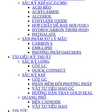
SẮC KÝ KHÍ (GC/GCMS)
ACID BÉO
ACRYLAMIDE
ALCOHOL
ETHYLENE OXIDE
HỢP CHẤT DỄ BAY HƠI (VOC)
HYDROCARBON THƠM (PAH)
PHTHALATE
SẢN PHẨM XỬ LÝ MẪU
CARBON S
EMR-LIPID
PHƯƠNG PHÁP QuEChERS
TÀI LIỆU KỸ THUẬT
SẮC KÝ LỎNG
CỘT LC
QUICK CONNECT
SẮC KÝ KHÍ
CỘT GC
PHẦN MỀM ĐỔI PHƯƠNG PHÁP
VẬT TƯ TIÊU HAO GC
HƯỚNG DẪN THAY GOLD SEAL
QUANG PHỔ
ĐÈN CATHODE
VẬT TƯ TIÊU HAO
TIN TỨC