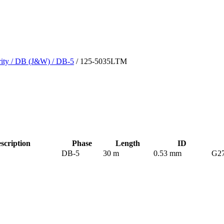
ity
/ DB (J&W)
/ DB-5
/ 125-5035LTM
cription
Phase
Length
ID
DB-5
30 m
0.53 mm
G2