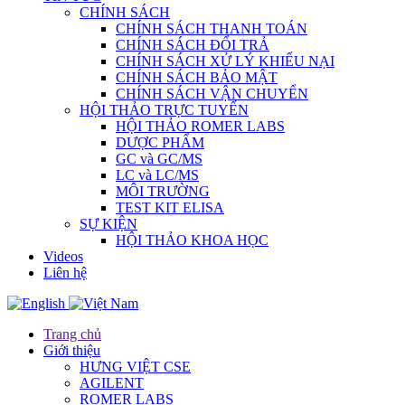
CHÍNH SÁCH
CHÍNH SÁCH THANH TOÁN
CHÍNH SÁCH ĐỔI TRẢ
CHÍNH SÁCH XỬ LÝ KHIẾU NẠI
CHÍNH SÁCH BẢO MẬT
CHÍNH SÁCH VẬN CHUYỂN
HỘI THẢO TRỰC TUYẾN
HỘI THẢO ROMER LABS
DƯỢC PHẨM
GC và GC/MS
LC và LC/MS
MÔI TRƯỜNG
TEST KIT ELISA
SỰ KIỆN
HỘI THẢO KHOA HỌC
Videos
Liên hệ
Trang chủ
Giới thiệu
HƯNG VIỆT CSE
AGILENT
ROMER LABS