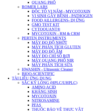
QUANG PHỔ
ROMER LABS
ĐỘC TỐ VI NẤM - MYCOTOXIN
VI SINH GÂY BỆNH - PATHOGEN
FOOD AlLLERGENS- DỊ ỨNG
GMO TEST KIT
CYTOQUANT®
MYCOTOXIN - RM & CRM
PERTEN INSTRUMENTS
MÁY ĐO ĐỘ NHỚT
MÁY PHÂN TÍCH GLUTEN
MÁY ĐO ĐỘ ẨM
MÁY ĐO CHỈ SỐ RƠI
MÁY QUANG PHỔ NIR
MÁY PHÂN TÍCH SỮA
HWASHIN - Ultrasonic Cleaner
BIOO-SCIENTIFIC
TÀI LIỆU ỨNG DỤNG
SẮC KÝ LỎNG (HPLC/UHPLC)
AMINO ACID
KHÁNG SINH
MYCOTOXIN
NITROSAMINE
PFAS
THUỐC BẢO VỆ THỰC VẬT