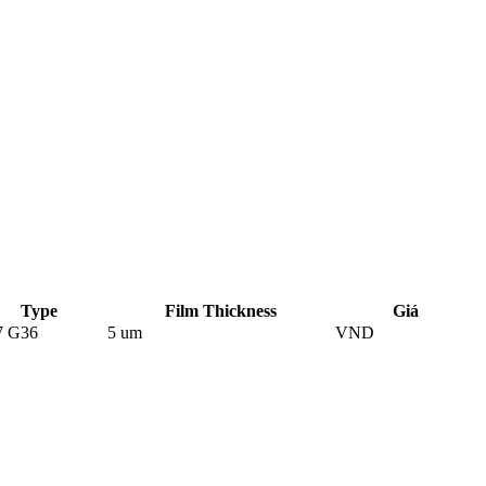
Type
Film Thickness
Giá
7 G36
5 um
VND