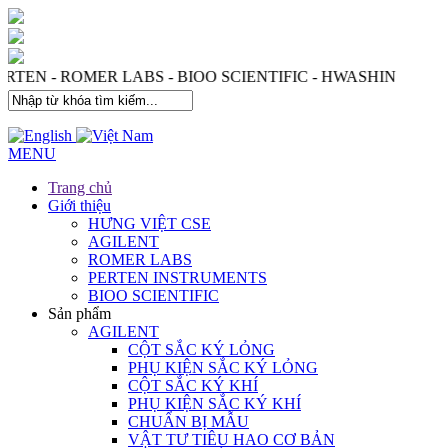
 - PERTEN - ROMER LABS - BIOO SCIENTIFIC - HWASHIN
MENU
Trang chủ
Giới thiệu
HƯNG VIỆT CSE
AGILENT
ROMER LABS
PERTEN INSTRUMENTS
BIOO SCIENTIFIC
Sản phẩm
AGILENT
CỘT SẮC KÝ LỎNG
PHỤ KIỆN SẮC KÝ LỎNG
CỘT SẮC KÝ KHÍ
PHỤ KIỆN SẮC KÝ KHÍ
CHUẨN BỊ MẪU
VẬT TƯ TIÊU HAO CƠ BẢN