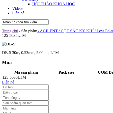
HỘI THẢO KHOA HỌC
Videos
Liên hệ
Trang chủ
/ Sản phẩm
/ AGILENT
/ CỘT SẮC KÝ KHÍ
/ Low Polar
125-5035LTM
DB-5 30m, 0.53mm, 5.00um, LTM
Mua
Mã sản phẩm
Pack size
UOM Des
125-5035LTM
Liên hệ