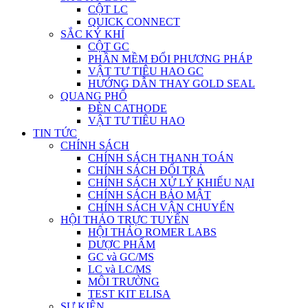
CỘT LC
QUICK CONNECT
SẮC KÝ KHÍ
CỘT GC
PHẦN MỀM ĐỔI PHƯƠNG PHÁP
VẬT TƯ TIÊU HAO GC
HƯỚNG DẪN THAY GOLD SEAL
QUANG PHỔ
ĐÈN CATHODE
VẬT TƯ TIÊU HAO
TIN TỨC
CHÍNH SÁCH
CHÍNH SÁCH THANH TOÁN
CHÍNH SÁCH ĐỔI TRẢ
CHÍNH SÁCH XỬ LÝ KHIẾU NẠI
CHÍNH SÁCH BẢO MẬT
CHÍNH SÁCH VẬN CHUYỂN
HỘI THẢO TRỰC TUYẾN
HỘI THẢO ROMER LABS
DƯỢC PHẨM
GC và GC/MS
LC và LC/MS
MÔI TRƯỜNG
TEST KIT ELISA
SỰ KIỆN