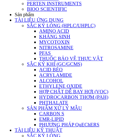
PERTEN INSTRUMENTS
BIOO SCIENTIFIC
Sản phẩm
TÀI LIỆU ỨNG DỤNG
SẮC KÝ LỎNG (HPLC/UHPLC)
AMINO ACID
KHÁNG SINH
MYCOTOXIN
NITROSAMINE
PFAS
THUỐC BẢO VỆ THỰC VẬT
SẮC KÝ KHÍ (GC/GCMS)
ACID BÉO
ACRYLAMIDE
ALCOHOL
ETHYLENE OXIDE
HỢP CHẤT DỄ BAY HƠI (VOC)
HYDROCARBON THƠM (PAH)
PHTHALATE
SẢN PHẨM XỬ LÝ MẪU
CARBON S
EMR-LIPID
PHƯƠNG PHÁP QuEChERS
TÀI LIỆU KỸ THUẬT
SẮC KÝ LỎNG