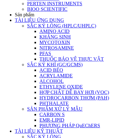
PERTEN INSTRUMENTS
BIOO SCIENTIFIC
Sản phẩm
TÀI LIỆU ỨNG DỤNG
SẮC KÝ LỎNG (HPLC/UHPLC)
AMINO ACID
KHÁNG SINH
MYCOTOXIN
NITROSAMINE
PFAS
THUỐC BẢO VỆ THỰC VẬT
SẮC KÝ KHÍ (GC/GCMS)
ACID BÉO
ACRYLAMIDE
ALCOHOL
ETHYLENE OXIDE
HỢP CHẤT DỄ BAY HƠI (VOC)
HYDROCARBON THƠM (PAH)
PHTHALATE
SẢN PHẨM XỬ LÝ MẪU
CARBON S
EMR-LIPID
PHƯƠNG PHÁP QuEChERS
TÀI LIỆU KỸ THUẬT
SẮC KÝ LỎNG