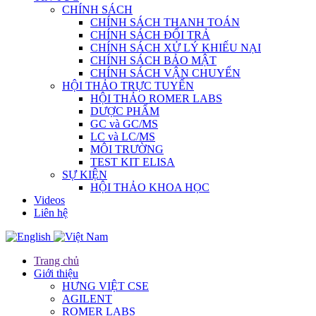
CHÍNH SÁCH
CHÍNH SÁCH THANH TOÁN
CHÍNH SÁCH ĐỔI TRẢ
CHÍNH SÁCH XỬ LÝ KHIẾU NẠI
CHÍNH SÁCH BẢO MẬT
CHÍNH SÁCH VẬN CHUYỂN
HỘI THẢO TRỰC TUYẾN
HỘI THẢO ROMER LABS
DƯỢC PHẨM
GC và GC/MS
LC và LC/MS
MÔI TRƯỜNG
TEST KIT ELISA
SỰ KIỆN
HỘI THẢO KHOA HỌC
Videos
Liên hệ
Trang chủ
Giới thiệu
HƯNG VIỆT CSE
AGILENT
ROMER LABS