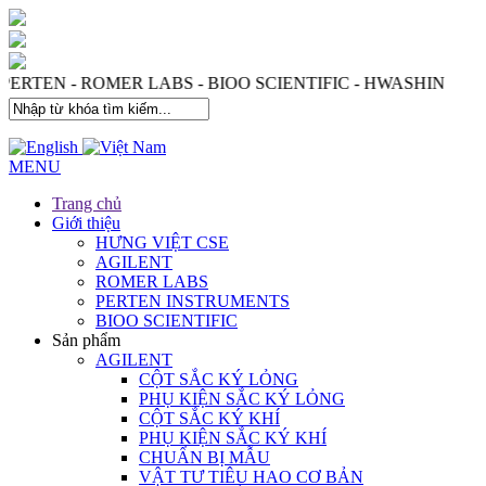
 PERTEN - ROMER LABS - BIOO SCIENTIFIC - HWASHIN
MENU
Trang chủ
Giới thiệu
HƯNG VIỆT CSE
AGILENT
ROMER LABS
PERTEN INSTRUMENTS
BIOO SCIENTIFIC
Sản phẩm
AGILENT
CỘT SẮC KÝ LỎNG
PHỤ KIỆN SẮC KÝ LỎNG
CỘT SẮC KÝ KHÍ
PHỤ KIỆN SẮC KÝ KHÍ
CHUẨN BỊ MẪU
VẬT TƯ TIÊU HAO CƠ BẢN