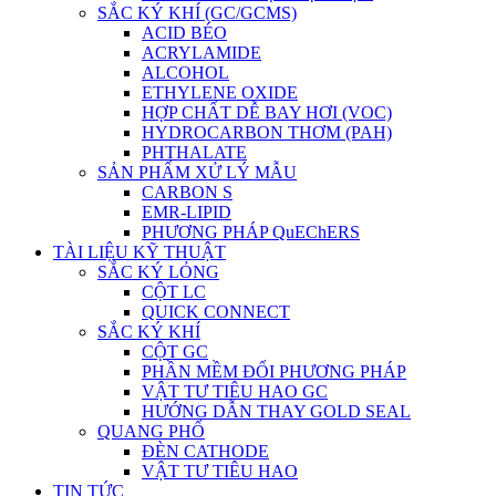
SẮC KÝ KHÍ (GC/GCMS)
ACID BÉO
ACRYLAMIDE
ALCOHOL
ETHYLENE OXIDE
HỢP CHẤT DỄ BAY HƠI (VOC)
HYDROCARBON THƠM (PAH)
PHTHALATE
SẢN PHẨM XỬ LÝ MẪU
CARBON S
EMR-LIPID
PHƯƠNG PHÁP QuEChERS
TÀI LIỆU KỸ THUẬT
SẮC KÝ LỎNG
CỘT LC
QUICK CONNECT
SẮC KÝ KHÍ
CỘT GC
PHẦN MỀM ĐỔI PHƯƠNG PHÁP
VẬT TƯ TIÊU HAO GC
HƯỚNG DẪN THAY GOLD SEAL
QUANG PHỔ
ĐÈN CATHODE
VẬT TƯ TIÊU HAO
TIN TỨC