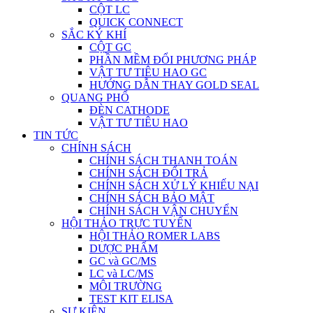
CỘT LC
QUICK CONNECT
SẮC KÝ KHÍ
CỘT GC
PHẦN MỀM ĐỔI PHƯƠNG PHÁP
VẬT TƯ TIÊU HAO GC
HƯỚNG DẪN THAY GOLD SEAL
QUANG PHỔ
ĐÈN CATHODE
VẬT TƯ TIÊU HAO
TIN TỨC
CHÍNH SÁCH
CHÍNH SÁCH THANH TOÁN
CHÍNH SÁCH ĐỔI TRẢ
CHÍNH SÁCH XỬ LÝ KHIẾU NẠI
CHÍNH SÁCH BẢO MẬT
CHÍNH SÁCH VẬN CHUYỂN
HỘI THẢO TRỰC TUYẾN
HỘI THẢO ROMER LABS
DƯỢC PHẨM
GC và GC/MS
LC và LC/MS
MÔI TRƯỜNG
TEST KIT ELISA
SỰ KIỆN