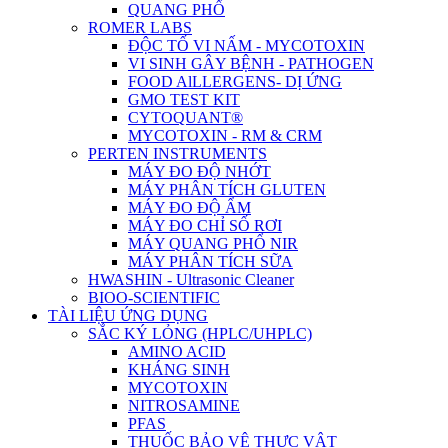
QUANG PHỔ
ROMER LABS
ĐỘC TỐ VI NẤM - MYCOTOXIN
VI SINH GÂY BỆNH - PATHOGEN
FOOD AlLLERGENS- DỊ ỨNG
GMO TEST KIT
CYTOQUANT®
MYCOTOXIN - RM & CRM
PERTEN INSTRUMENTS
MÁY ĐO ĐỘ NHỚT
MÁY PHÂN TÍCH GLUTEN
MÁY ĐO ĐỘ ẨM
MÁY ĐO CHỈ SỐ RƠI
MÁY QUANG PHỔ NIR
MÁY PHÂN TÍCH SỮA
HWASHIN - Ultrasonic Cleaner
BIOO-SCIENTIFIC
TÀI LIỆU ỨNG DỤNG
SẮC KÝ LỎNG (HPLC/UHPLC)
AMINO ACID
KHÁNG SINH
MYCOTOXIN
NITROSAMINE
PFAS
THUỐC BẢO VỆ THỰC VẬT