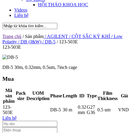
HỘI THẢO KHOA HỌC
Videos
Liên hệ
Trang chủ
/ Sản phẩm
/ AGILENT
/ CỘT SẮC KÝ KHÍ
/ Low
Polarity
/ DB (J&W)
/ DB-5
/ 123-503E
123-503E
DB-5 30m, 0.32mm, 0.5um, 7inch cage
Mua
Mã
Pack
UOM
Film
sản
Phase
Length
ID
Type
Giá
size
Description
Thickness
phẩm
123-
0.32
G27
DB-5
30 m
0.5 um
VND
503E
mm
G36
Liên hệ