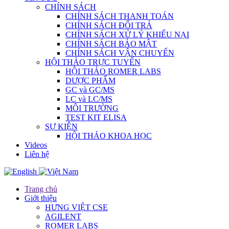
CHÍNH SÁCH
CHÍNH SÁCH THANH TOÁN
CHÍNH SÁCH ĐỔI TRẢ
CHÍNH SÁCH XỬ LÝ KHIẾU NẠI
CHÍNH SÁCH BẢO MẬT
CHÍNH SÁCH VẬN CHUYỂN
HỘI THẢO TRỰC TUYẾN
HỘI THẢO ROMER LABS
DƯỢC PHẨM
GC và GC/MS
LC và LC/MS
MÔI TRƯỜNG
TEST KIT ELISA
SỰ KIỆN
HỘI THẢO KHOA HỌC
Videos
Liên hệ
Trang chủ
Giới thiệu
HƯNG VIỆT CSE
AGILENT
ROMER LABS