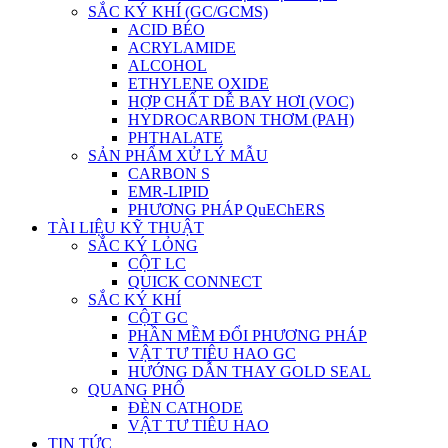
SẮC KÝ KHÍ (GC/GCMS)
ACID BÉO
ACRYLAMIDE
ALCOHOL
ETHYLENE OXIDE
HỢP CHẤT DỄ BAY HƠI (VOC)
HYDROCARBON THƠM (PAH)
PHTHALATE
SẢN PHẨM XỬ LÝ MẪU
CARBON S
EMR-LIPID
PHƯƠNG PHÁP QuEChERS
TÀI LIỆU KỸ THUẬT
SẮC KÝ LỎNG
CỘT LC
QUICK CONNECT
SẮC KÝ KHÍ
CỘT GC
PHẦN MỀM ĐỔI PHƯƠNG PHÁP
VẬT TƯ TIÊU HAO GC
HƯỚNG DẪN THAY GOLD SEAL
QUANG PHỔ
ĐÈN CATHODE
VẬT TƯ TIÊU HAO
TIN TỨC