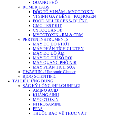
QUANG PHỔ
ROMER LABS
ĐỘC TỐ VI NẤM - MYCOTOXIN
VI SINH GÂY BỆNH - PATHOGEN
FOOD AlLLERGENS- DỊ ỨNG
GMO TEST KIT
CYTOQUANT®
MYCOTOXIN - RM & CRM
PERTEN INSTRUMENTS
MÁY ĐO ĐỘ NHỚT
MÁY PHÂN TÍCH GLUTEN
MÁY ĐO ĐỘ ẨM
MÁY ĐO CHỈ SỐ RƠI
MÁY QUANG PHỔ NIR
MÁY PHÂN TÍCH SỮA
HWASHIN - Ultrasonic Cleaner
BIOO-SCIENTIFIC
TÀI LIỆU ỨNG DỤNG
SẮC KÝ LỎNG (HPLC/UHPLC)
AMINO ACID
KHÁNG SINH
MYCOTOXIN
NITROSAMINE
PFAS
THUỐC BẢO VỆ THỰC VẬT