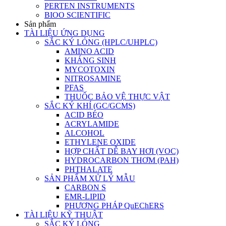
PERTEN INSTRUMENTS
BIOO SCIENTIFIC
Sản phẩm
TÀI LIỆU ỨNG DỤNG
SẮC KÝ LỎNG (HPLC/UHPLC)
AMINO ACID
KHÁNG SINH
MYCOTOXIN
NITROSAMINE
PFAS
THUỐC BẢO VỆ THỰC VẬT
SẮC KÝ KHÍ (GC/GCMS)
ACID BÉO
ACRYLAMIDE
ALCOHOL
ETHYLENE OXIDE
HỢP CHẤT DỄ BAY HƠI (VOC)
HYDROCARBON THƠM (PAH)
PHTHALATE
SẢN PHẨM XỬ LÝ MẪU
CARBON S
EMR-LIPID
PHƯƠNG PHÁP QuEChERS
TÀI LIỆU KỸ THUẬT
SẮC KÝ LỎNG