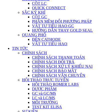
CỘT LC
QUICK CONNECT
SẮC KÝ KHÍ
CỘT GC
PHẦN MỀM ĐỔI PHƯƠNG PHÁP
VẬT TƯ TIÊU HAO GC
HƯỚNG DẪN THAY GOLD SEAL
QUANG PHỔ
ĐÈN CATHODE
VẬT TƯ TIÊU HAO
TIN TỨC
CHÍNH SÁCH
CHÍNH SÁCH THANH TOÁN
CHÍNH SÁCH ĐỔI TRẢ
CHÍNH SÁCH XỬ LÝ KHIẾU NẠI
CHÍNH SÁCH BẢO MẬT
CHÍNH SÁCH VẬN CHUYỂN
HỘI THẢO TRỰC TUYẾN
HỘI THẢO ROMER LABS
DƯỢC PHẨM
GC và GC/MS
LC và LC/MS
MÔI TRƯỜNG
TEST KIT ELISA
SỰ KIỆN