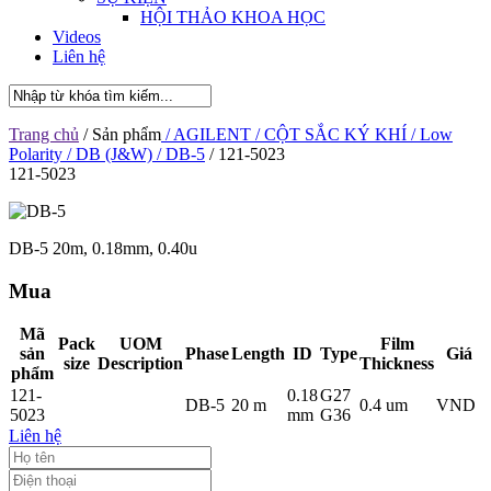
HỘI THẢO KHOA HỌC
Videos
Liên hệ
Trang chủ
/ Sản phẩm
/ AGILENT
/ CỘT SẮC KÝ KHÍ
/ Low
Polarity
/ DB (J&W)
/ DB-5
/ 121-5023
121-5023
DB-5 20m, 0.18mm, 0.40u
Mua
Mã
Pack
UOM
Film
sản
Phase
Length
ID
Type
Giá
size
Description
Thickness
phẩm
121-
0.18
G27
DB-5
20 m
0.4 um
VND
5023
mm
G36
Liên hệ