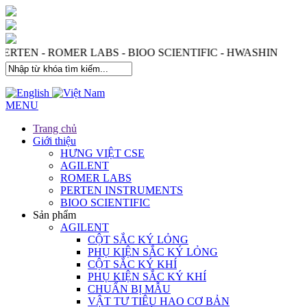
 PERTEN - ROMER LABS - BIOO SCIENTIFIC - HWASHIN
MENU
Trang chủ
Giới thiệu
HƯNG VIỆT CSE
AGILENT
ROMER LABS
PERTEN INSTRUMENTS
BIOO SCIENTIFIC
Sản phẩm
AGILENT
CỘT SẮC KÝ LỎNG
PHỤ KIỆN SẮC KÝ LỎNG
CỘT SẮC KÝ KHÍ
PHỤ KIỆN SẮC KÝ KHÍ
CHUẨN BỊ MẪU
VẬT TƯ TIÊU HAO CƠ BẢN