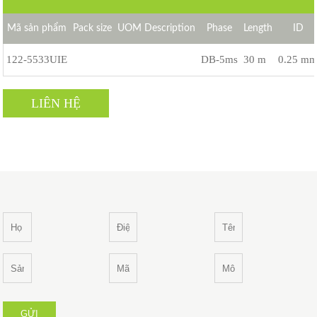
Mã sản phẩm
Pack size
UOM Description
Phase
Length
ID
122-5533UIE
DB-5ms
30 m
0.25 m
LIÊN HỆ
GỬI