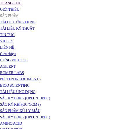
TRANG CHỦ
GIỚI THIỆU
SẢN PHẨM
TÀI LIỆU ỨNG DỤNG
TÀI LIỆU KỸ THUẬT
TIN TỨC
VIDEOS
LIÊN HỆ
Giới thiệu
HƯNG VIỆT CSE
AGILENT
ROMER LABS
PERTEN INSTRUMENTS
BIOO SCIENTIFIC
TÀI LIỆU ỨNG DỤNG
SẮC KÝ LỎNG (HPLC/UHPLC)
SẮC KÝ KHÍ (GC/GCMS)
SẢN PHẨM XỬ LÝ MẪU
SẮC KÝ LỎNG (HPLC/UHPLC)
AMINO ACID