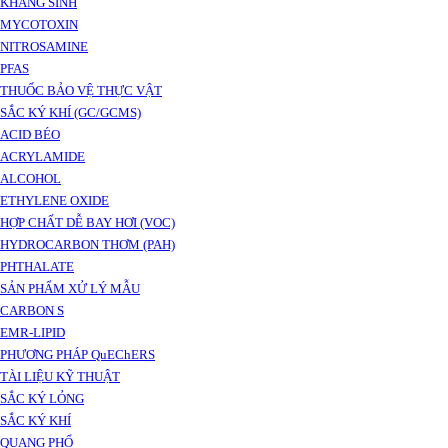
KHÁNG SINH
MYCOTOXIN
NITROSAMINE
PFAS
THUỐC BẢO VỆ THỰC VẬT
SẮC KÝ KHÍ (GC/GCMS)
ACID BÉO
ACRYLAMIDE
ALCOHOL
ETHYLENE OXIDE
HỢP CHẤT DỄ BAY HƠI (VOC)
HYDROCARBON THƠM (PAH)
PHTHALATE
SẢN PHẨM XỬ LÝ MẪU
CARBON S
EMR-LIPID
PHƯƠNG PHÁP QuEChERS
TÀI LIỆU KỸ THUẬT
SẮC KÝ LỎNG
SẮC KÝ KHÍ
QUANG PHỔ