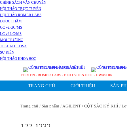
CHÍNH SÁCH VẬN CHUYỂN
HỘI THẢO TRỰC TUYẾN
HỘI THẢO ROMER LABS
DƯỢC PHẨM
GC và GC/MS
LC và LC/MS
MÔI TRƯỜNG
TEST KIT ELISA
SỰ KIỆN
HỘI THẢO KHOA HỌC
 TECHNOLOGIES - PERTEN - ROMER LABS - BIOO SCIENTIFIC - HWASHIN
TRANG CHỦ
GIỚI THIỆU
SẢN P
Trang chủ
/ Sản phẩm
/ AGILENT
/ CỘT SẮC KÝ KHÍ
/ Lo
122-1232