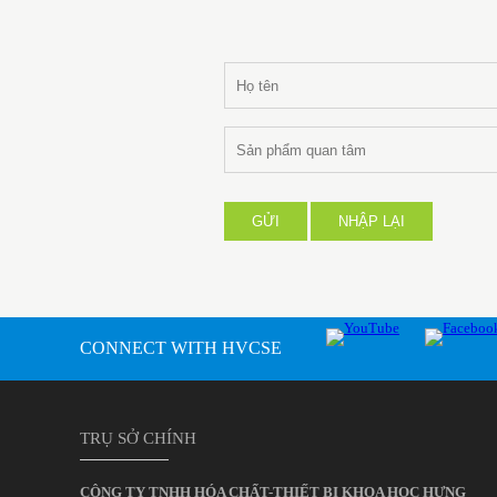
GỬI
NHẬP LẠI
CONNECT WITH HVCSE
TRỤ SỞ CHÍNH
CÔNG TY TNHH HÓA CHẤT-THIẾT BỊ KHOA HỌC HƯNG