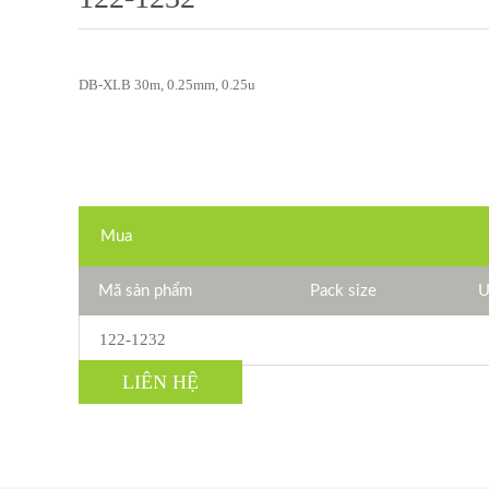
DB-XLB 30m, 0.25mm, 0.25u
Mua
Mã sản phẩm
Pack size
U
122-1232
LIÊN HỆ