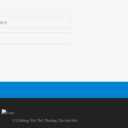
3/2 Đường Yên Thế‚ Phường Tân Sơn Hòa