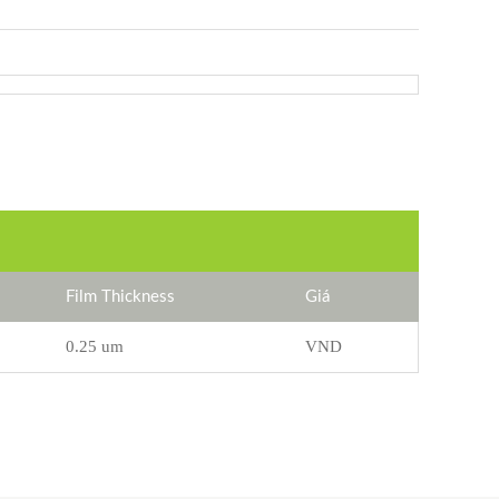
Film Thickness
Giá
0.25 um
VND