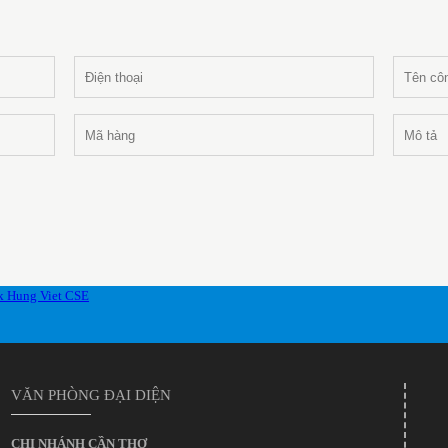
VĂN PHÒNG ĐẠI DIỆN
CHI NHÁNH CẦN THƠ