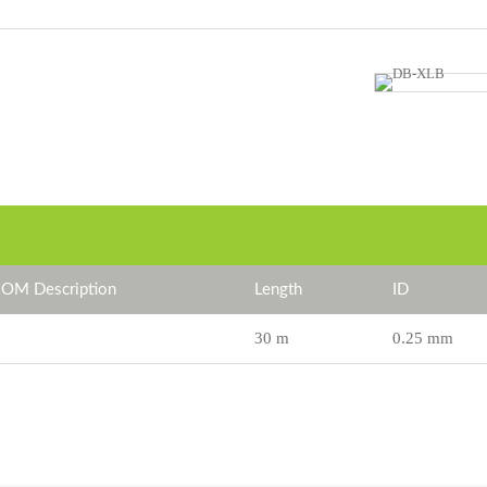
OM Description
Length
ID
30 m
0.25 mm