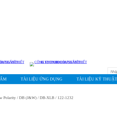
HẨM
TÀI LIỆU ỨNG DỤNG
TÀI LIỆU KỸ THUẬ
w Polarity
/ DB (J&W)
/ DB-XLB
/ 122-1232