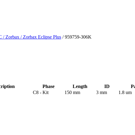
C
/ Zorbax
/ Zorbax Eclipse Plus
/ 959759-306K
ription
Phase
Length
ID
Pa
C8 - Kit
150 mm
3 mm
1.8 um