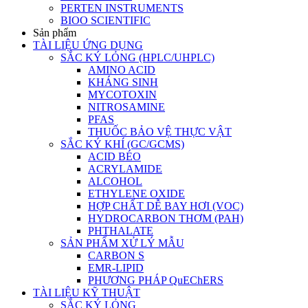
PERTEN INSTRUMENTS
BIOO SCIENTIFIC
Sản phẩm
TÀI LIỆU ỨNG DỤNG
SẮC KÝ LỎNG (HPLC/UHPLC)
AMINO ACID
KHÁNG SINH
MYCOTOXIN
NITROSAMINE
PFAS
THUỐC BẢO VỆ THỰC VẬT
SẮC KÝ KHÍ (GC/GCMS)
ACID BÉO
ACRYLAMIDE
ALCOHOL
ETHYLENE OXIDE
HỢP CHẤT DỄ BAY HƠI (VOC)
HYDROCARBON THƠM (PAH)
PHTHALATE
SẢN PHẨM XỬ LÝ MẪU
CARBON S
EMR-LIPID
PHƯƠNG PHÁP QuEChERS
TÀI LIỆU KỸ THUẬT
SẮC KÝ LỎNG