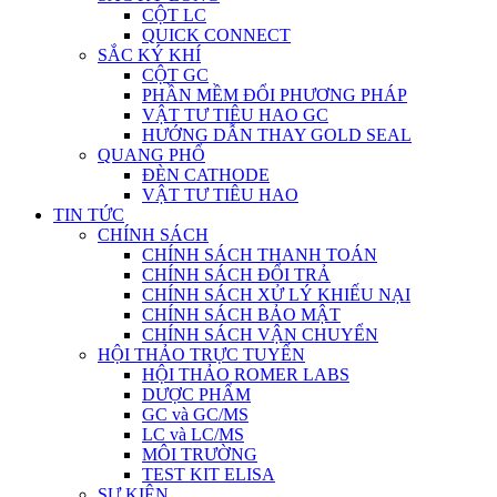
CỘT LC
QUICK CONNECT
SẮC KÝ KHÍ
CỘT GC
PHẦN MỀM ĐỔI PHƯƠNG PHÁP
VẬT TƯ TIÊU HAO GC
HƯỚNG DẪN THAY GOLD SEAL
QUANG PHỔ
ĐÈN CATHODE
VẬT TƯ TIÊU HAO
TIN TỨC
CHÍNH SÁCH
CHÍNH SÁCH THANH TOÁN
CHÍNH SÁCH ĐỔI TRẢ
CHÍNH SÁCH XỬ LÝ KHIẾU NẠI
CHÍNH SÁCH BẢO MẬT
CHÍNH SÁCH VẬN CHUYỂN
HỘI THẢO TRỰC TUYẾN
HỘI THẢO ROMER LABS
DƯỢC PHẨM
GC và GC/MS
LC và LC/MS
MÔI TRƯỜNG
TEST KIT ELISA
SỰ KIỆN