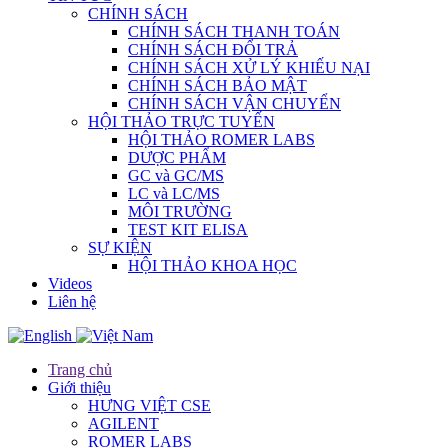
CHÍNH SÁCH
CHÍNH SÁCH THANH TOÁN
CHÍNH SÁCH ĐỔI TRẢ
CHÍNH SÁCH XỬ LÝ KHIẾU NẠI
CHÍNH SÁCH BẢO MẬT
CHÍNH SÁCH VẬN CHUYỂN
HỘI THẢO TRỰC TUYẾN
HỘI THẢO ROMER LABS
DƯỢC PHẨM
GC và GC/MS
LC và LC/MS
MÔI TRƯỜNG
TEST KIT ELISA
SỰ KIỆN
HỘI THẢO KHOA HỌC
Videos
Liên hệ
Trang chủ
Giới thiệu
HƯNG VIỆT CSE
AGILENT
ROMER LABS