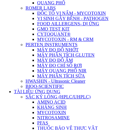
QUANG PHỔ
ROMER LABS
ĐỘC TỐ VI NẤM - MYCOTOXIN
VI SINH GÂY BỆNH - PATHOGEN
FOOD AlLLERGENS- DỊ ỨNG
GMO TEST KIT
CYTOQUANT®
MYCOTOXIN - RM & CRM
PERTEN INSTRUMENTS
MÁY ĐO ĐỘ NHỚT
MÁY PHÂN TÍCH GLUTEN
MÁY ĐO ĐỘ ẨM
MÁY ĐO CHỈ SỐ RƠI
MÁY QUANG PHỔ NIR
MÁY PHÂN TÍCH SỮA
HWASHIN - Ultrasonic Cleaner
BIOO-SCIENTIFIC
TÀI LIỆU ỨNG DỤNG
SẮC KÝ LỎNG (HPLC/UHPLC)
AMINO ACID
KHÁNG SINH
MYCOTOXIN
NITROSAMINE
PFAS
THUỐC BẢO VỆ THỰC VẬT