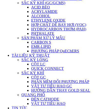
SẮC KÝ KHÍ (GC/GCMS)
ACID BÉO
ACRYLAMIDE
ALCOHOL
ETHYLENE OXIDE
HỢP CHẤT DỄ BAY HƠI (VOC)
HYDROCARBON THƠM (PAH)
PHTHALATE
SẢN PHẨM XỬ LÝ MẪU
CARBON S
EMR-LIPID
PHƯƠNG PHÁP QuEChERS
TÀI LIỆU KỸ THUẬT
SẮC KÝ LỎNG
CỘT LC
QUICK CONNECT
SẮC KÝ KHÍ
CỘT GC
PHẦN MỀM ĐỔI PHƯƠNG PHÁP
VẬT TƯ TIÊU HAO GC
HƯỚNG DẪN THAY GOLD SEAL
QUANG PHỔ
ĐÈN CATHODE
VẬT TƯ TIÊU HAO
TIN TỨC