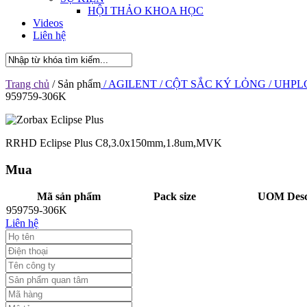
HỘI THẢO KHOA HỌC
Videos
Liên hệ
Trang chủ
/ Sản phẩm
/ AGILENT
/ CỘT SẮC KÝ LỎNG
/ UHPL
959759-306K
RRHD Eclipse Plus C8,3.0x150mm,1.8um,MVK
Mua
Mã sản phẩm
Pack size
UOM Desc
959759-306K
Liên hệ