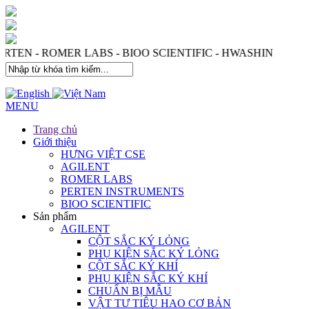
- PERTEN - ROMER LABS - BIOO SCIENTIFIC - HWASHIN
MENU
Trang chủ
Giới thiệu
HƯNG VIỆT CSE
AGILENT
ROMER LABS
PERTEN INSTRUMENTS
BIOO SCIENTIFIC
Sản phẩm
AGILENT
CỘT SẮC KÝ LỎNG
PHỤ KIỆN SẮC KÝ LỎNG
CỘT SẮC KÝ KHÍ
PHỤ KIỆN SẮC KÝ KHÍ
CHUẨN BỊ MẪU
VẬT TƯ TIÊU HAO CƠ BẢN