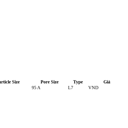
rticle Size
Pore Size
Type
Giá
95 A
L7
VND