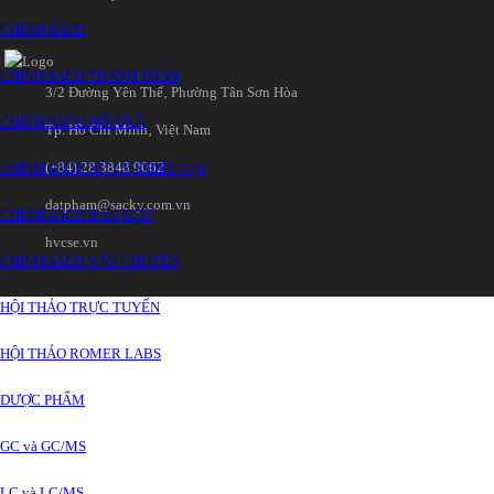
CHÍNH SÁCH
CHÍNH SÁCH THANH TOÁN
3/2 Đường Yên Thế‚ Phường Tân Sơn Hòa
CHÍNH SÁCH ĐỔI TRẢ
Tp. Hồ Chí Minh‚ Việt Nam
(+84) 28 3848 9062
CHÍNH SÁCH XỬ LÝ KHIẾU NẠI
datpham@sacky.com.vn
CHÍNH SÁCH BẢO MẬT
hvcse.vn
CHÍNH SÁCH VẬN CHUYỂN
HỘI THẢO TRỰC TUYẾN
HỘI THẢO ROMER LABS
DƯỢC PHẨM
GC và GC/MS
LC và LC/MS