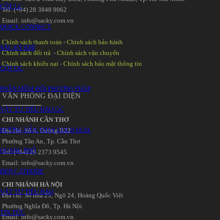
CỘT LC
Tel: (+84) 28 3848 9062
Email: info@sacky.com.vn
QUICK CONNECT
Chính sách thanh toán
-
Chính sách bảo hành
SẮC KÝ KHÍ
Chính sách đổi trả
-
Chính sách vận chuyển
Chính sách khiếu nại
-
Chính sách bảo mật thông tin
CỘT GC
PHẦN MỀM ĐỔI PHƯƠNG PHÁP
VĂN PHÒNG ĐẠI DIỆN
VẬT TƯ TIÊU HAO GC
CHI NHÁNH CẦN THƠ
HƯỚNG DẪN THAY GOLD SEAL
Địa chỉ: Số 6‚ Đường B22
Phường Tân An‚ Tp. Cần Thơ
QUANG PHỔ
Tel: (+84) 29 2373 9545
Email: info@sacky.com.vn
ĐÈN CATHODE
CHI NHÁNH HÀ NỘI
VẬT TƯ TIÊU HAO
Địa chỉ: Số nhà 25‚ Ngõ 24‚ Hoàng Quốc Việt
Phường Nghĩa Đô‚ Tp. Hà Nội
TIN TỨC
Email: info@sacky.com.vn