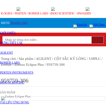
OLOGIES - PERTEN - ROMER LABS - BIOO SCIENTIFIC - HWASHIN
MENU
TRANG CHỦ
GIỚI THIỆU
HƯNG VIỆT CSE
AGILENT
Trang chủ
/ Sản phẩm
/ AGILENT
/ CỘT SẮC KÝ LỎNG
/ UHPLC
/
ROMER LABS
Zorbax
/ Zorbax Eclipse Plus
/ 959759-306
PERTEN INSTRUMENTS
959759-306
BIOO SCIENTIFIC
SẢN PHẨM
TÀI LIỆU ỨNG DỤNG