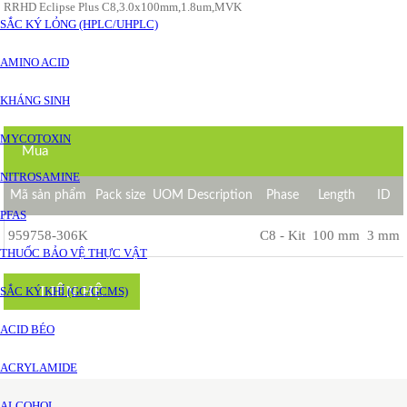
RRHD Eclipse Plus C8,3.0x100mm,1.8um,MVK
SẮC KÝ LỎNG (HPLC/UHPLC)
AMINO ACID
KHÁNG SINH
MYCOTOXIN
Mua
NITROSAMINE
Mã sản phẩm
Pack size
UOM Description
Phase
Length
ID
PFAS
959758-306K
C8 - Kit
100 mm
3 mm
THUỐC BẢO VỆ THỰC VẬT
LIÊN HỆ
SẮC KÝ KHÍ (GC/GCMS)
ACID BÉO
ACRYLAMIDE
ALCOHOL