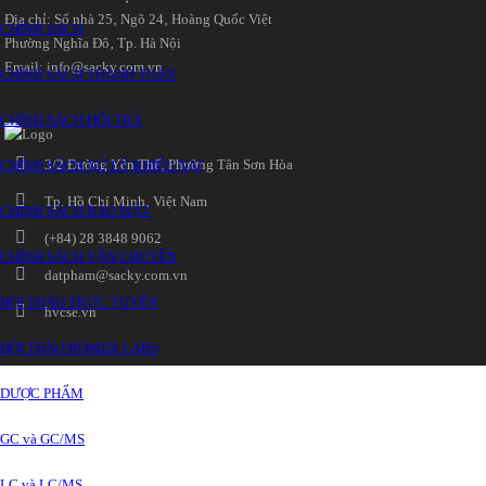
Địa chỉ: Số nhà 25‚ Ngõ 24‚ Hoàng Quốc Việt
CHÍNH SÁCH
Phường Nghĩa Đô‚ Tp. Hà Nội
Email: info@sacky.com.vn
CHÍNH SÁCH THANH TOÁN
CHÍNH SÁCH ĐỔI TRẢ
3/2 Đường Yên Thế‚ Phường Tân Sơn Hòa
CHÍNH SÁCH XỬ LÝ KHIẾU NẠI
Tp. Hồ Chí Minh‚ Việt Nam
CHÍNH SÁCH BẢO MẬT
(+84) 28 3848 9062
CHÍNH SÁCH VẬN CHUYỂN
datpham@sacky.com.vn
HỘI THẢO TRỰC TUYẾN
hvcse.vn
HỘI THẢO ROMER LABS
DƯỢC PHẨM
GC và GC/MS
LC và LC/MS