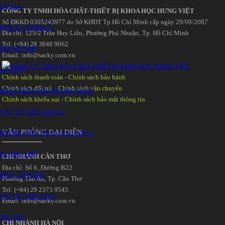
CỘT LC
CÔNG TY TNHH HÓA CHẤT-THIẾT BỊ KHOA HỌC HƯNG VIỆT
Số ĐKKD 0305243977 do Sở KHĐT Tp.Hồ Chí Minh cấp ngày 29/09/2007
QUICK CONNECT
Đia chỉ: 125/2 Trần Huy Liệu‚ Phường Phú Nhuận‚ Tp. Hồ Chí Minh
Tel: (+84) 28 3848 9062
SẮC KÝ KHÍ
Email: info@sacky.com.vn
CỘT GC
Chính sách thanh toán
-
Chính sách bảo hành
Chính sách đổi trả
-
Chính sách vận chuyển
PHẦN MỀM ĐỔI PHƯƠNG PHÁP
Chính sách khiếu nại
-
Chính sách bảo mật thông tin
VẬT TƯ TIÊU HAO GC
VĂN PHÒNG ĐẠI DIỆN
HƯỚNG DẪN THAY GOLD SEAL
QUANG PHỔ
CHI NHÁNH CẦN THƠ
Địa chỉ: Số 6‚ Đường B22
ĐÈN CATHODE
Phường Tân An‚ Tp. Cần Thơ
Tel: (+84) 29 2373 9545
VẬT TƯ TIÊU HAO
Email: info@sacky.com.vn
TIN TỨC
CHI NHÁNH HÀ NỘI