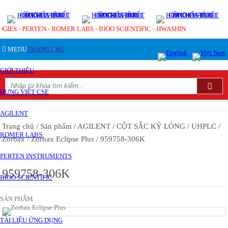
GIES - PERTEN - ROMER LABS - BIOO SCIENTIFIC - HWASHIN
MENU
TRANG CHỦ
GIỚI THIỆU
HƯNG VIỆT CSE
AGILENT
Trang chủ
/ Sản phẩm
/ AGILENT
/ CỘT SẮC KÝ LỎNG
/ UHPLC
/
ROMER LABS
Zorbax
/ Zorbax Eclipse Plus
/ 959758-306K
PERTEN INSTRUMENTS
959758-306K
BIOO SCIENTIFIC
SẢN PHẨM
TÀI LIỆU ỨNG DỤNG