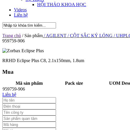
HỘI THẢO KHOA HỌC
Videos
Liên hệ
Trang chủ
/ Sản phẩm
/ AGILENT
/ CỘT SẮC KÝ LỎNG
/ UHPL
959759-906
RRHD Eclipse Plus C8, 2.1x150mm, 1.8um
Mua
Mã sản phẩm
Pack size
UOM Desc
959759-906
Liên hệ