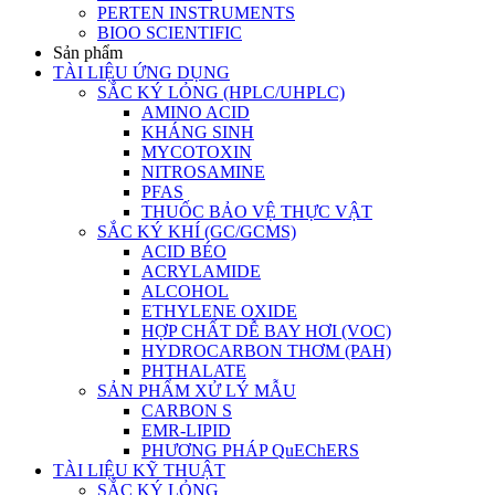
PERTEN INSTRUMENTS
BIOO SCIENTIFIC
Sản phẩm
TÀI LIỆU ỨNG DỤNG
SẮC KÝ LỎNG (HPLC/UHPLC)
AMINO ACID
KHÁNG SINH
MYCOTOXIN
NITROSAMINE
PFAS
THUỐC BẢO VỆ THỰC VẬT
SẮC KÝ KHÍ (GC/GCMS)
ACID BÉO
ACRYLAMIDE
ALCOHOL
ETHYLENE OXIDE
HỢP CHẤT DỄ BAY HƠI (VOC)
HYDROCARBON THƠM (PAH)
PHTHALATE
SẢN PHẨM XỬ LÝ MẪU
CARBON S
EMR-LIPID
PHƯƠNG PHÁP QuEChERS
TÀI LIỆU KỸ THUẬT
SẮC KÝ LỎNG