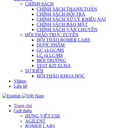
CHÍNH SÁCH
CHÍNH SÁCH THANH TOÁN
CHÍNH SÁCH ĐỔI TRẢ
CHÍNH SÁCH XỬ LÝ KHIẾU NẠI
CHÍNH SÁCH BẢO MẬT
CHÍNH SÁCH VẬN CHUYỂN
HỘI THẢO TRỰC TUYẾN
HỘI THẢO ROMER LABS
DƯỢC PHẨM
GC và GC/MS
LC và LC/MS
MÔI TRƯỜNG
TEST KIT ELISA
SỰ KIỆN
HỘI THẢO KHOA HỌC
Videos
Liên hệ
Trang chủ
Giới thiệu
HƯNG VIỆT CSE
AGILENT
ROMER LABS