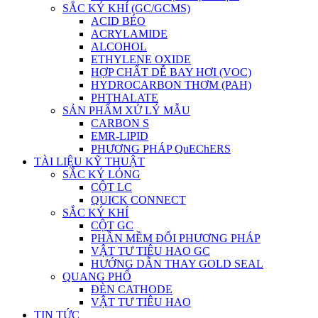
SẮC KÝ KHÍ (GC/GCMS)
ACID BÉO
ACRYLAMIDE
ALCOHOL
ETHYLENE OXIDE
HỢP CHẤT DỄ BAY HƠI (VOC)
HYDROCARBON THƠM (PAH)
PHTHALATE
SẢN PHẨM XỬ LÝ MẪU
CARBON S
EMR-LIPID
PHƯƠNG PHÁP QuEChERS
TÀI LIỆU KỸ THUẬT
SẮC KÝ LỎNG
CỘT LC
QUICK CONNECT
SẮC KÝ KHÍ
CỘT GC
PHẦN MỀM ĐỔI PHƯƠNG PHÁP
VẬT TƯ TIÊU HAO GC
HƯỚNG DẪN THAY GOLD SEAL
QUANG PHỔ
ĐÈN CATHODE
VẬT TƯ TIÊU HAO
TIN TỨC