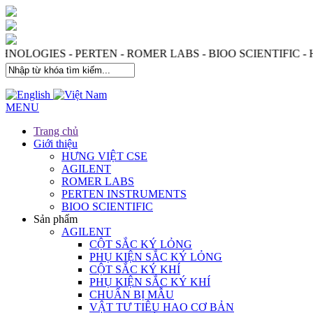
T TECHNOLOGIES - PERTEN - ROMER LABS - BIOO SCIENT
MENU
Trang chủ
Giới thiệu
HƯNG VIỆT CSE
AGILENT
ROMER LABS
PERTEN INSTRUMENTS
BIOO SCIENTIFIC
Sản phẩm
AGILENT
CỘT SẮC KÝ LỎNG
PHỤ KIỆN SẮC KÝ LỎNG
CỘT SẮC KÝ KHÍ
PHỤ KIỆN SẮC KÝ KHÍ
CHUẨN BỊ MẪU
VẬT TƯ TIÊU HAO CƠ BẢN