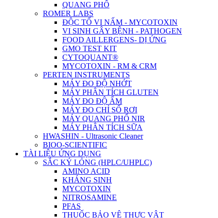
QUANG PHỔ
ROMER LABS
ĐỘC TỐ VI NẤM - MYCOTOXIN
VI SINH GÂY BỆNH - PATHOGEN
FOOD AlLLERGENS- DỊ ỨNG
GMO TEST KIT
CYTOQUANT®
MYCOTOXIN - RM & CRM
PERTEN INSTRUMENTS
MÁY ĐO ĐỘ NHỚT
MÁY PHÂN TÍCH GLUTEN
MÁY ĐO ĐỘ ẨM
MÁY ĐO CHỈ SỐ RƠI
MÁY QUANG PHỔ NIR
MÁY PHÂN TÍCH SỮA
HWASHIN - Ultrasonic Cleaner
BIOO-SCIENTIFIC
TÀI LIỆU ỨNG DỤNG
SẮC KÝ LỎNG (HPLC/UHPLC)
AMINO ACID
KHÁNG SINH
MYCOTOXIN
NITROSAMINE
PFAS
THUỐC BẢO VỆ THỰC VẬT