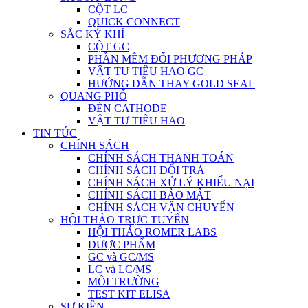
CỘT LC
QUICK CONNECT
SẮC KÝ KHÍ
CỘT GC
PHẦN MỀM ĐỔI PHƯƠNG PHÁP
VẬT TƯ TIÊU HAO GC
HƯỚNG DẪN THAY GOLD SEAL
QUANG PHỔ
ĐÈN CATHODE
VẬT TƯ TIÊU HAO
TIN TỨC
CHÍNH SÁCH
CHÍNH SÁCH THANH TOÁN
CHÍNH SÁCH ĐỔI TRẢ
CHÍNH SÁCH XỬ LÝ KHIẾU NẠI
CHÍNH SÁCH BẢO MẬT
CHÍNH SÁCH VẬN CHUYỂN
HỘI THẢO TRỰC TUYẾN
HỘI THẢO ROMER LABS
DƯỢC PHẨM
GC và GC/MS
LC và LC/MS
MÔI TRƯỜNG
TEST KIT ELISA
SỰ KIỆN