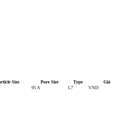
rticle Size
Pore Size
Type
Giá
95 A
L7
VND