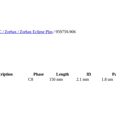
C
/ Zorbax
/ Zorbax Eclipse Plus
/ 959759-906
ription
Phase
Length
ID
Pa
C8
150 mm
2.1 mm
1.8 um