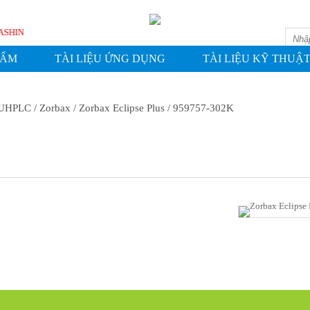
 - HWASHIN
HẨM
TÀI LIỆU ỨNG DỤNG
TÀI LIỆU KỸ THUẬ
 UHPLC
/ Zorbax
/ Zorbax Eclipse Plus
/ 959757-302K