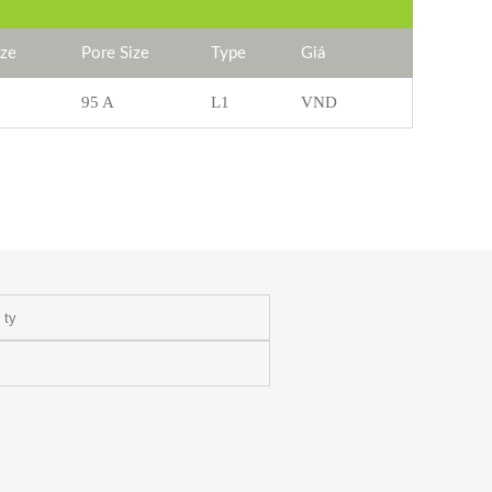
ize
Pore Size
Type
Giá
95 A
L1
VND