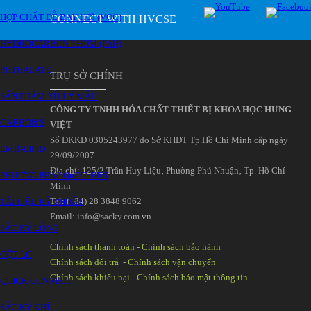
HỢP CHẤT DỄ BAY HƠI (VOC)
CONNECT WITH HVCSE
HYDROCARBON THƠM (PAH)
PHTHALATE
TRỤ SỞ CHÍNH
SẢN PHẨM XỬ LÝ MẪU
CÔNG TY TNHH HÓA CHẤT-THIẾT BỊ KHOA HỌC HƯNG
CARBON S
VIỆT
Số ĐKKD 0305243977 do Sở KHĐT Tp.Hồ Chí Minh cấp ngày
EMR-LIPID
29/09/2007
Đia chỉ: 125/2 Trần Huy Liệu‚ Phường Phú Nhuận‚ Tp. Hồ Chí
PHƯƠNG PHÁP QuEChERS
Minh
Tel: (+84) 28 3848 9062
TÀI LIỆU KỸ THUẬT
Email: info@sacky.com.vn
SẮC KÝ LỎNG
Chính sách thanh toán
-
Chính sách bảo hành
CỘT LC
Chính sách đổi trả
-
Chính sách vận chuyển
Chính sách khiếu nại
-
Chính sách bảo mật thông tin
QUICK CONNECT
SẮC KÝ KHÍ