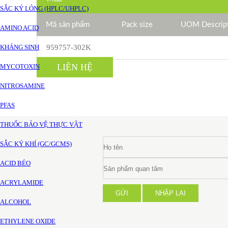
SẮC KÝ LỎNG (HPLC/UHPLC)
Mã sản phẩm
Pack size
UOM Descrip
AMINO ACID
KHÁNG SINH
959757-302K
LIÊN HỆ
MYCOTOXIN
NITROSAMINE
PFAS
THUỐC BẢO VỆ THỰC VẬT
SẮC KÝ KHÍ (GC/GCMS)
ACID BÉO
ACRYLAMIDE
GỬI
NHẬP LẠI
ALCOHOL
ETHYLENE OXIDE