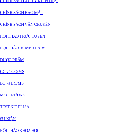
CHÍNH SÁCH XỬ LÝ KHIẾU NẠI
CHÍNH SÁCH BẢO MẬT
CHÍNH SÁCH VẬN CHUYỂN
HỘI THẢO TRỰC TUYẾN
HỘI THẢO ROMER LABS
DƯỢC PHẨM
GC và GC/MS
LC và LC/MS
MÔI TRƯỜNG
TEST KIT ELISA
SỰ KIỆN
HỘI THẢO KHOA HỌC