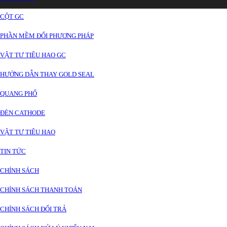
CỘT GC
PHẦN MỀM ĐỔI PHƯƠNG PHÁP
VẬT TƯ TIÊU HAO GC
HƯỚNG DẪN THAY GOLD SEAL
QUANG PHỔ
ĐÈN CATHODE
VẬT TƯ TIÊU HAO
TIN TỨC
CHÍNH SÁCH
CHÍNH SÁCH THANH TOÁN
CHÍNH SÁCH ĐỔI TRẢ