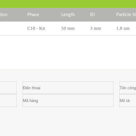
tion
Phase
Length
ID
Particle S
C18 - Kit
50 mm
3 mm
1.8 um