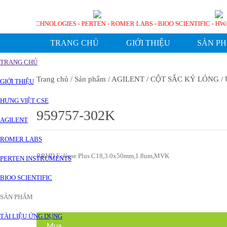
BỞI AGILENT TECHNOLOGIES - PERTEN - ROMER LABS - BIOO SCIENTIFIC
TRANG CHỦ
GIỚI THIỆU
SẢN P
TRANG CHỦ
Trang chủ
/ Sản phẩm
/ AGILENT
/ CỘT SẮC KÝ LỎNG
/
GIỚI THIỆU
HƯNG VIỆT CSE
959757-302K
AGILENT
ROMER LABS
RRHD Eclipse Plus C18,3.0x50mm,1.8um,MVK
PERTEN INSTRUMENTS
BIOO SCIENTIFIC
SẢN PHẨM
TÀI LIỆU ỨNG DỤNG
Mua