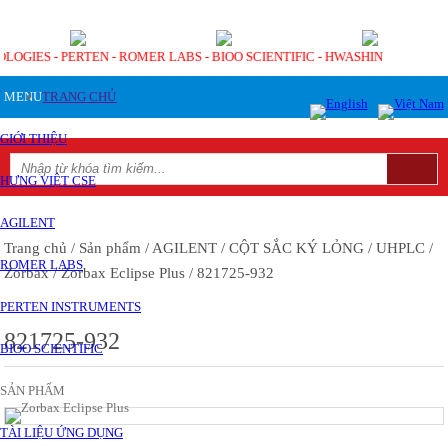
OLOGIES - PERTEN - ROMER LABS - BIOO SCIENTIFIC - HWASHIN
MENU
TRANG CHỦ
GIỚI THIỆU
HƯNG VIỆT CSE
AGILENT
Trang chủ
/ Sản phẩm
/ AGILENT
/ CỘT SẮC KÝ LỎNG
/ UHPLC
/
ROMER LABS
Zorbax
/ Zorbax Eclipse Plus
/ 821725-932
PERTEN INSTRUMENTS
821725-932
BIOO SCIENTIFIC
SẢN PHẨM
TÀI LIỆU ỨNG DỤNG