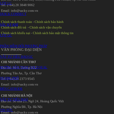
CỘT LC
Tel: (+84) 28 3848 9062
Email: info@sacky.com.vn
QUICK CONNECT
Chính sách thanh toán
-
Chính sách bảo hành
SẮC KÝ KHÍ
Chính sách đổi trả
-
Chính sách vận chuyển
Chính sách khiếu nại
-
Chính sách bảo mật thông tin
CỘT GC
PHẦN MỀM ĐỔI PHƯƠNG PHÁP
VĂN PHÒNG ĐẠI DIỆN
VẬT TƯ TIÊU HAO GC
CHI NHÁNH CẦN THƠ
HƯỚNG DẪN THAY GOLD SEAL
Địa chỉ: Số 6‚ Đường B22
Phường Tân An‚ Tp. Cần Thơ
QUANG PHỔ
Tel: (+84) 29 2373 9545
Email: info@sacky.com.vn
ĐÈN CATHODE
CHI NHÁNH HÀ NỘI
VẬT TƯ TIÊU HAO
Địa chỉ: Số nhà 25‚ Ngõ 24‚ Hoàng Quốc Việt
Phường Nghĩa Đô‚ Tp. Hà Nội
TIN TỨC
Email: info@sacky.com.vn