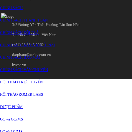
CHÍNH SÁCH
CHÍNH SÁCH THANH TOÁN
3/2 Đường Yên Thế‚ Phường Tân Sơn Hòa
CHÍNH SÁCH ĐỔI TRẢ
Tp. Hồ Chí Minh‚ Việt Nam
(+84) 28 3848 9062
CHÍNH SÁCH XỬ LÝ KHIẾU NẠI
datpham@sacky.com.vn
CHÍNH SÁCH BẢO MẬT
hvcse.vn
CHÍNH SÁCH VẬN CHUYỂN
HỘI THẢO TRỰC TUYẾN
HỘI THẢO ROMER LABS
DƯỢC PHẨM
GC và GC/MS
LC và LC/MS