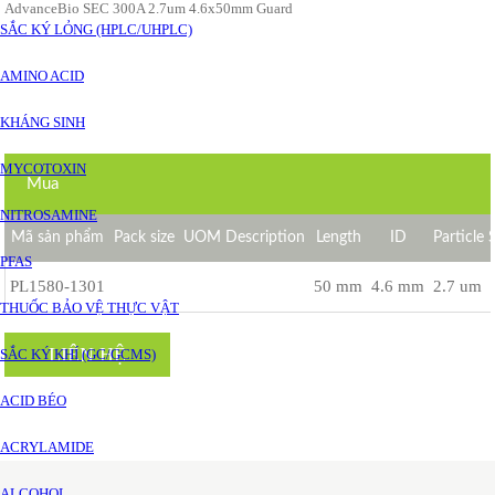
AdvanceBio SEC 300A 2.7um 4.6x50mm Guard
SẮC KÝ LỎNG (HPLC/UHPLC)
AMINO ACID
KHÁNG SINH
MYCOTOXIN
Mua
NITROSAMINE
Mã sản phẩm
Pack size
UOM Description
Length
ID
Particle 
PFAS
PL1580-1301
50 mm
4.6 mm
2.7 um
THUỐC BẢO VỆ THỰC VẬT
LIÊN HỆ
SẮC KÝ KHÍ (GC/GCMS)
ACID BÉO
ACRYLAMIDE
ALCOHOL