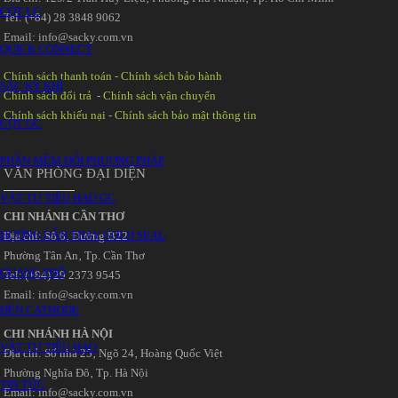
CỘT LC
Tel: (+84) 28 3848 9062
Email: info@sacky.com.vn
QUICK CONNECT
Chính sách thanh toán
-
Chính sách bảo hành
SẮC KÝ KHÍ
Chính sách đổi trả
-
Chính sách vận chuyển
Chính sách khiếu nại
-
Chính sách bảo mật thông tin
CỘT GC
PHẦN MỀM ĐỔI PHƯƠNG PHÁP
VĂN PHÒNG ĐẠI DIỆN
VẬT TƯ TIÊU HAO GC
CHI NHÁNH CẦN THƠ
HƯỚNG DẪN THAY GOLD SEAL
Địa chỉ: Số 6‚ Đường B22
Phường Tân An‚ Tp. Cần Thơ
QUANG PHỔ
Tel: (+84) 29 2373 9545
Email: info@sacky.com.vn
ĐÈN CATHODE
CHI NHÁNH HÀ NỘI
VẬT TƯ TIÊU HAO
Địa chỉ: Số nhà 25‚ Ngõ 24‚ Hoàng Quốc Việt
Phường Nghĩa Đô‚ Tp. Hà Nội
TIN TỨC
Email: info@sacky.com.vn