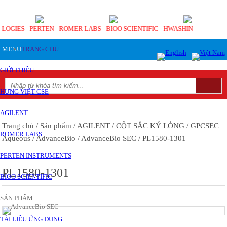
OLOGIES - PERTEN - ROMER LABS - BIOO SCIENTIFIC - HWASHIN
MENU
TRANG CHỦ
GIỚI THIỆU
HƯNG VIỆT CSE
AGILENT
Trang chủ
/ Sản phẩm
/ AGILENT
/ CỘT SẮC KÝ LỎNG
/ GPCSEC
ROMER LABS
Aqueous
/ AdvanceBio
/ AdvanceBio SEC
/ PL1580-1301
PERTEN INSTRUMENTS
PL1580-1301
BIOO SCIENTIFIC
SẢN PHẨM
TÀI LIỆU ỨNG DỤNG