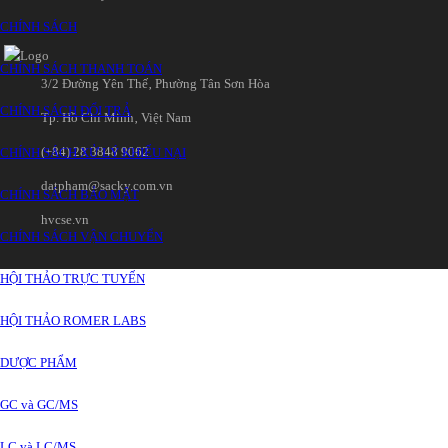
CHÍNH SÁCH
CHÍNH SÁCH THANH TOÁN
3/2 Đường Yên Thế‚ Phường Tân Sơn Hòa
CHÍNH SÁCH ĐỔI TRẢ
Tp. Hồ Chí Minh‚ Việt Nam
(+84) 28 3848 9062
CHÍNH SÁCH XỬ LÝ KHIẾU NẠI
datpham@sacky.com.vn
CHÍNH SÁCH BẢO MẬT
hvcse.vn
CHÍNH SÁCH VẬN CHUYỂN
HỘI THẢO TRỰC TUYẾN
HỘI THẢO ROMER LABS
DƯỢC PHẨM
GC và GC/MS
LC và LC/MS