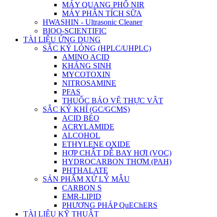
MÁY QUANG PHỔ NIR
MÁY PHÂN TÍCH SỮA
HWASHIN - Ultrasonic Cleaner
BIOO-SCIENTIFIC
TÀI LIỆU ỨNG DỤNG
SẮC KÝ LỎNG (HPLC/UHPLC)
AMINO ACID
KHÁNG SINH
MYCOTOXIN
NITROSAMINE
PFAS
THUỐC BẢO VỆ THỰC VẬT
SẮC KÝ KHÍ (GC/GCMS)
ACID BÉO
ACRYLAMIDE
ALCOHOL
ETHYLENE OXIDE
HỢP CHẤT DỄ BAY HƠI (VOC)
HYDROCARBON THƠM (PAH)
PHTHALATE
SẢN PHẨM XỬ LÝ MẪU
CARBON S
EMR-LIPID
PHƯƠNG PHÁP QuEChERS
TÀI LIỆU KỸ THUẬT