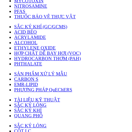
MYCOTOXIN
NITROSAMINE
PFAS
THUỐC BẢO VỆ THỰC VẬT
SẮC KÝ KHÍ (GC/GCMS)
ACID BÉO
ACRYLAMIDE
ALCOHOL
ETHYLENE OXIDE
HỢP CHẤT DỄ BAY HƠI (VOC)
HYDROCARBON THƠM (PAH)
PHTHALATE
SẢN PHẨM XỬ LÝ MẪU
CARBON S
EMR-LIPID
PHƯƠNG PHÁP QuEChERS
TÀI LIỆU KỸ THUẬT
SẮC KÝ LỎNG
SẮC KÝ KHÍ
QUANG PHỔ
SẮC KÝ LỎNG
CỘT LC