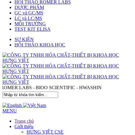
HỘI THẢO ROMER LABS
DƯỢC PHẨM
GC và GC/MS
LC và LC/MS
MÔI TRƯỜNG
TEST KIT ELISA
SỰ KIỆN
HỘI THẢO KHOA HỌC
 - ROMER LABS - BIOO SCIENTIFIC - HWASHIN
MENU
Trang chủ
Giới thiệu
HƯNG VIỆT CSE