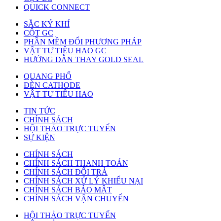
QUICK CONNECT
SẮC KÝ KHÍ
CỘT GC
PHẦN MỀM ĐỔI PHƯƠNG PHÁP
VẬT TƯ TIÊU HAO GC
HƯỚNG DẪN THAY GOLD SEAL
QUANG PHỔ
ĐÈN CATHODE
VẬT TƯ TIÊU HAO
TIN TỨC
CHÍNH SÁCH
HỘI THẢO TRỰC TUYẾN
SỰ KIỆN
CHÍNH SÁCH
CHÍNH SÁCH THANH TOÁN
CHÍNH SÁCH ĐỔI TRẢ
CHÍNH SÁCH XỬ LÝ KHIẾU NẠI
CHÍNH SÁCH BẢO MẬT
CHÍNH SÁCH VẬN CHUYỂN
HỘI THẢO TRỰC TUYẾN