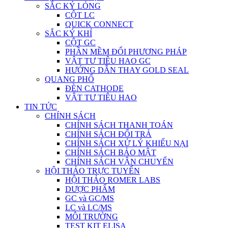
SẮC KÝ LỎNG
CỘT LC
QUICK CONNECT
SẮC KÝ KHÍ
CỘT GC
PHẦN MỀM ĐỔI PHƯƠNG PHÁP
VẬT TƯ TIÊU HAO GC
HƯỚNG DẪN THAY GOLD SEAL
QUANG PHỔ
ĐÈN CATHODE
VẬT TƯ TIÊU HAO
TIN TỨC
CHÍNH SÁCH
CHÍNH SÁCH THANH TOÁN
CHÍNH SÁCH ĐỔI TRẢ
CHÍNH SÁCH XỬ LÝ KHIẾU NẠI
CHÍNH SÁCH BẢO MẬT
CHÍNH SÁCH VẬN CHUYỂN
HỘI THẢO TRỰC TUYẾN
HỘI THẢO ROMER LABS
DƯỢC PHẨM
GC và GC/MS
LC và LC/MS
MÔI TRƯỜNG
TEST KIT ELISA