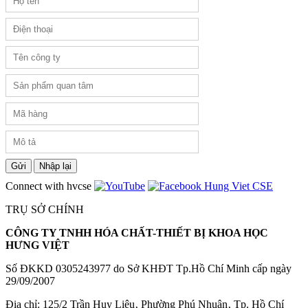
Gửi
Nhập lại
Connect with hvcse
TRỤ SỞ CHÍNH
CÔNG TY TNHH HÓA CHẤT-THIẾT BỊ KHOA HỌC
HƯNG VIỆT
Số ĐKKD 0305243977 do Sở KHĐT Tp.Hồ Chí Minh cấp ngày
29/09/2007
Đia chỉ: 125/2 Trần Huy Liệu‚ Phường Phú Nhuận‚ Tp. Hồ Chí