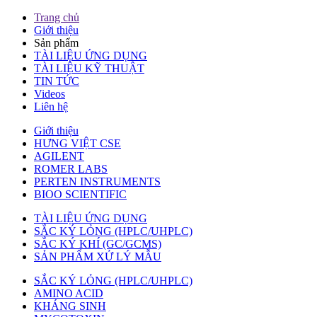
Trang chủ
Giới thiệu
Sản phẩm
TÀI LIỆU ỨNG DỤNG
TÀI LIỆU KỸ THUẬT
TIN TỨC
Videos
Liên hệ
Giới thiệu
HƯNG VIỆT CSE
AGILENT
ROMER LABS
PERTEN INSTRUMENTS
BIOO SCIENTIFIC
TÀI LIỆU ỨNG DỤNG
SẮC KÝ LỎNG (HPLC/UHPLC)
SẮC KÝ KHÍ (GC/GCMS)
SẢN PHẨM XỬ LÝ MẪU
SẮC KÝ LỎNG (HPLC/UHPLC)
AMINO ACID
KHÁNG SINH