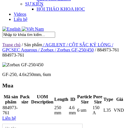
SỰ KIỆN
HỘI THẢO KHOA HỌC
Videos
Liên hệ
Trang chủ
/ Sản phẩm
/ AGILENT
/ CỘT SẮC KÝ LỎNG
/
GPCSEC Aqueous
/ Zorbax
/ Zorbax GF-250/450
/ 884973-761
884973-761
GF-250, 4.6x250mm, 6um
Mua
Mã sản
Pack
UOM
Particle
Pore
Length
ID
Type
Giá
phẩm
size
Description
Size
Size
884973-
250
4.6
150
6 um
L35
VND
761
mm
mm
A
Liên hệ