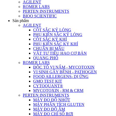
AGILENT
ROMER LABS
PERTEN INSTRUMENTS
BIOO SCIENTIFIC
Sản phẩm
AGILENT
CỘT SẮC KÝ LỎNG
PHỤ KIỆN SẮC KÝ LỎNG
CỘT SẮC KÝ KHÍ
PHỤ KIỆN SẮC KÝ KHÍ
CHUẨN BỊ MẪU
VẬT TƯ TIÊU HAO CƠ BẢN
QUANG PHỔ
ROMER LABS
ĐỘC TỐ VI NẤM - MYCOTOXIN
VI SINH GÂY BỆNH - PATHOGEN
FOOD AlLLERGENS- DỊ ỨNG
GMO TEST KIT
CYTOQUANT®
MYCOTOXIN - RM & CRM
PERTEN INSTRUMENTS
MÁY ĐO ĐỘ NHỚT
MÁY PHÂN TÍCH GLUTEN
MÁY ĐO ĐỘ ẨM
MÁY ĐO CHỈ SỐ RƠI