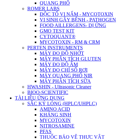
QUANG PHỔ
ROMER LABS
ĐỘC TỐ VI NẤM - MYCOTOXIN
VI SINH GÂY BỆNH - PATHOGEN
FOOD AlLLERGENS- DỊ ỨNG
GMO TEST KIT
CYTOQUANT®
MYCOTOXIN - RM & CRM
PERTEN INSTRUMENTS
MÁY ĐO ĐỘ NHỚT
MÁY PHÂN TÍCH GLUTEN
MÁY ĐO ĐỘ ẨM
MÁY ĐO CHỈ SỐ RƠI
MÁY QUANG PHỔ NIR
MÁY PHÂN TÍCH SỮA
HWASHIN - Ultrasonic Cleaner
BIOO-SCIENTIFIC
TÀI LIỆU ỨNG DỤNG
SẮC KÝ LỎNG (HPLC/UHPLC)
AMINO ACID
KHÁNG SINH
MYCOTOXIN
NITROSAMINE
PFAS
THUỐC BẢO VỆ THỰC VẬT