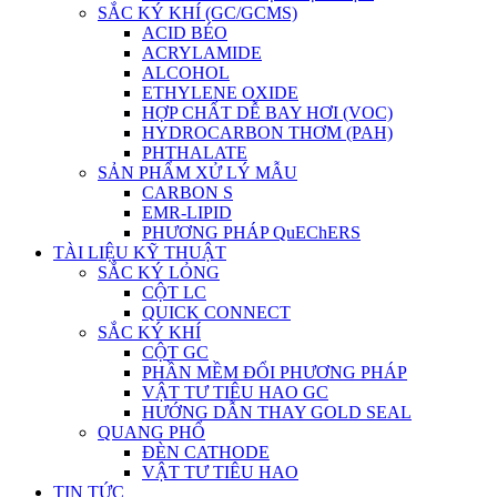
SẮC KÝ KHÍ (GC/GCMS)
ACID BÉO
ACRYLAMIDE
ALCOHOL
ETHYLENE OXIDE
HỢP CHẤT DỄ BAY HƠI (VOC)
HYDROCARBON THƠM (PAH)
PHTHALATE
SẢN PHẨM XỬ LÝ MẪU
CARBON S
EMR-LIPID
PHƯƠNG PHÁP QuEChERS
TÀI LIỆU KỸ THUẬT
SẮC KÝ LỎNG
CỘT LC
QUICK CONNECT
SẮC KÝ KHÍ
CỘT GC
PHẦN MỀM ĐỔI PHƯƠNG PHÁP
VẬT TƯ TIÊU HAO GC
HƯỚNG DẪN THAY GOLD SEAL
QUANG PHỔ
ĐÈN CATHODE
VẬT TƯ TIÊU HAO
TIN TỨC