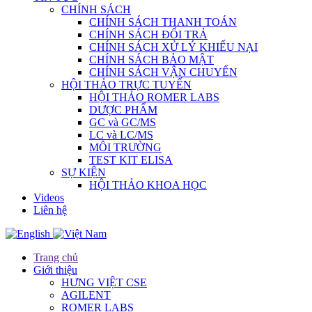
CHÍNH SÁCH
CHÍNH SÁCH THANH TOÁN
CHÍNH SÁCH ĐỔI TRẢ
CHÍNH SÁCH XỬ LÝ KHIẾU NẠI
CHÍNH SÁCH BẢO MẬT
CHÍNH SÁCH VẬN CHUYỂN
HỘI THẢO TRỰC TUYẾN
HỘI THẢO ROMER LABS
DƯỢC PHẨM
GC và GC/MS
LC và LC/MS
MÔI TRƯỜNG
TEST KIT ELISA
SỰ KIỆN
HỘI THẢO KHOA HỌC
Videos
Liên hệ
Trang chủ
Giới thiệu
HƯNG VIỆT CSE
AGILENT
ROMER LABS