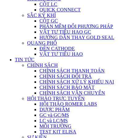
CỘT LC
QUICK CONNECT
SẮC KÝ KHÍ
CỘT GC
PHẦN MỀM ĐỔI PHƯƠNG PHÁP
VẬT TƯ TIÊU HAO GC
HƯỚNG DẪN THAY GOLD SEAL
QUANG PHỔ
ĐÈN CATHODE
VẬT TƯ TIÊU HAO
TIN TỨC
CHÍNH SÁCH
CHÍNH SÁCH THANH TOÁN
CHÍNH SÁCH ĐỔI TRẢ
CHÍNH SÁCH XỬ LÝ KHIẾU NẠI
CHÍNH SÁCH BẢO MẬT
CHÍNH SÁCH VẬN CHUYỂN
HỘI THẢO TRỰC TUYẾN
HỘI THẢO ROMER LABS
DƯỢC PHẨM
GC và GC/MS
LC và LC/MS
MÔI TRƯỜNG
TEST KIT ELISA
SỰ KIỆN