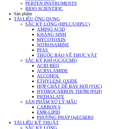
PERTEN INSTRUMENTS
BIOO SCIENTIFIC
Sản phẩm
TÀI LIỆU ỨNG DỤNG
SẮC KÝ LỎNG (HPLC/UHPLC)
AMINO ACID
KHÁNG SINH
MYCOTOXIN
NITROSAMINE
PFAS
THUỐC BẢO VỆ THỰC VẬT
SẮC KÝ KHÍ (GC/GCMS)
ACID BÉO
ACRYLAMIDE
ALCOHOL
ETHYLENE OXIDE
HỢP CHẤT DỄ BAY HƠI (VOC)
HYDROCARBON THƠM (PAH)
PHTHALATE
SẢN PHẨM XỬ LÝ MẪU
CARBON S
EMR-LIPID
PHƯƠNG PHÁP QuEChERS
TÀI LIỆU KỸ THUẬT
SẮC KÝ LỎNG