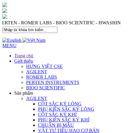
 PERTEN - ROMER LABS - BIOO SCIENTIFIC - HWASHIN
MENU
Trang chủ
Giới thiệu
HƯNG VIỆT CSE
AGILENT
ROMER LABS
PERTEN INSTRUMENTS
BIOO SCIENTIFIC
Sản phẩm
AGILENT
CỘT SẮC KÝ LỎNG
PHỤ KIỆN SẮC KÝ LỎNG
CỘT SẮC KÝ KHÍ
PHỤ KIỆN SẮC KÝ KHÍ
CHUẨN BỊ MẪU
VẬT TƯ TIÊU HAO CƠ BẢN