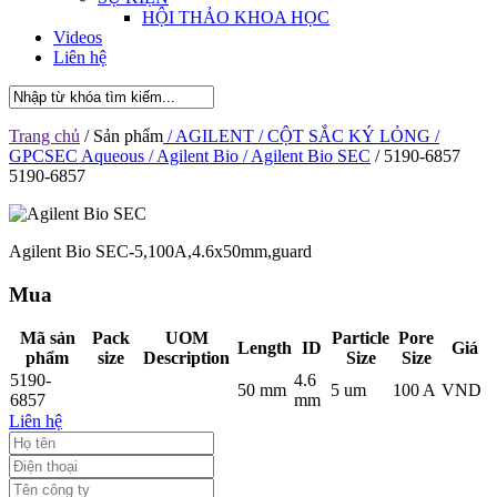
HỘI THẢO KHOA HỌC
Videos
Liên hệ
Trang chủ
/ Sản phẩm
/ AGILENT
/ CỘT SẮC KÝ LỎNG
/
GPCSEC Aqueous
/ Agilent Bio
/ Agilent Bio SEC
/ 5190-6857
5190-6857
Agilent Bio SEC-5,100A,4.6x50mm,guard
Mua
Mã sản
Pack
UOM
Particle
Pore
Length
ID
Giá
phẩm
size
Description
Size
Size
5190-
4.6
50 mm
5 um
100 A
VND
6857
mm
Liên hệ