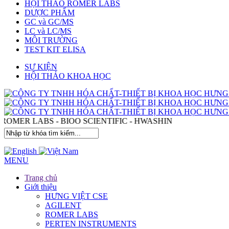
HỘI THẢO ROMER LABS
DƯỢC PHẨM
GC và GC/MS
LC và LC/MS
MÔI TRƯỜNG
TEST KIT ELISA
SỰ KIỆN
HỘI THẢO KHOA HỌC
TEN - ROMER LABS - BIOO SCIENTIFIC - HWASHIN
MENU
Trang chủ
Giới thiệu
HƯNG VIỆT CSE
AGILENT
ROMER LABS
PERTEN INSTRUMENTS