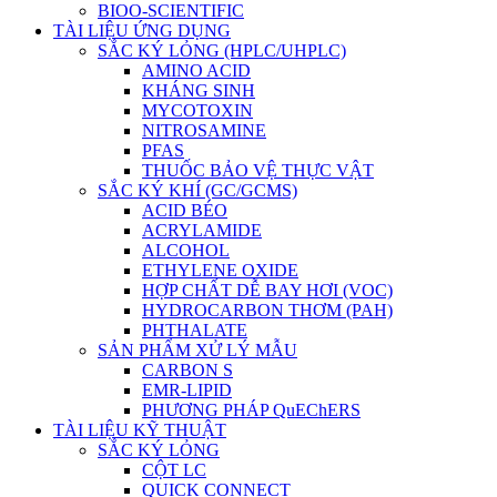
BIOO-SCIENTIFIC
TÀI LIỆU ỨNG DỤNG
SẮC KÝ LỎNG (HPLC/UHPLC)
AMINO ACID
KHÁNG SINH
MYCOTOXIN
NITROSAMINE
PFAS
THUỐC BẢO VỆ THỰC VẬT
SẮC KÝ KHÍ (GC/GCMS)
ACID BÉO
ACRYLAMIDE
ALCOHOL
ETHYLENE OXIDE
HỢP CHẤT DỄ BAY HƠI (VOC)
HYDROCARBON THƠM (PAH)
PHTHALATE
SẢN PHẨM XỬ LÝ MẪU
CARBON S
EMR-LIPID
PHƯƠNG PHÁP QuEChERS
TÀI LIỆU KỸ THUẬT
SẮC KÝ LỎNG
CỘT LC
QUICK CONNECT