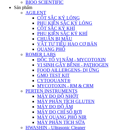
BIOO SCIENTIFIC
Sản phẩm
AGILENT
CỘT SẮC KÝ LỎNG
PHỤ KIỆN SẮC KÝ LỎNG
CỘT SẮC KÝ KHÍ
PHỤ KIỆN SẮC KÝ KHÍ
CHUẨN BỊ MẪU
VẬT TƯ TIÊU HAO CƠ BẢN
QUANG PHỔ
ROMER LABS
ĐỘC TỐ VI NẤM - MYCOTOXIN
VI SINH GÂY BỆNH - PATHOGEN
FOOD AlLLERGENS- DỊ ỨNG
GMO TEST KIT
CYTOQUANT®
MYCOTOXIN - RM & CRM
PERTEN INSTRUMENTS
MÁY ĐO ĐỘ NHỚT
MÁY PHÂN TÍCH GLUTEN
MÁY ĐO ĐỘ ẨM
MÁY ĐO CHỈ SỐ RƠI
MÁY QUANG PHỔ NIR
MÁY PHÂN TÍCH SỮA
HWASHIN - Ultrasonic Cleaner