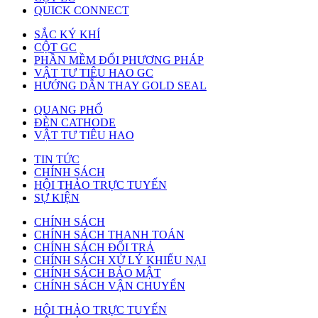
QUICK CONNECT
SẮC KÝ KHÍ
CỘT GC
PHẦN MỀM ĐỔI PHƯƠNG PHÁP
VẬT TƯ TIÊU HAO GC
HƯỚNG DẪN THAY GOLD SEAL
QUANG PHỔ
ĐÈN CATHODE
VẬT TƯ TIÊU HAO
TIN TỨC
CHÍNH SÁCH
HỘI THẢO TRỰC TUYẾN
SỰ KIỆN
CHÍNH SÁCH
CHÍNH SÁCH THANH TOÁN
CHÍNH SÁCH ĐỔI TRẢ
CHÍNH SÁCH XỬ LÝ KHIẾU NẠI
CHÍNH SÁCH BẢO MẬT
CHÍNH SÁCH VẬN CHUYỂN
HỘI THẢO TRỰC TUYẾN