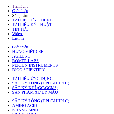
Trang chủ
Giới thiệu
Sản phẩm
TÀI LIỆU ỨNG DỤNG
TÀI LIỆU KỸ THUẬT
TIN TỨC
Videos
Liên hệ
Giới thiệu
HƯNG VIỆT CSE
AGILENT
ROMER LABS
PERTEN INSTRUMENTS
BIOO SCIENTIFIC
TÀI LIỆU ỨNG DỤNG
SẮC KÝ LỎNG (HPLC/UHPLC)
SẮC KÝ KHÍ (GC/GCMS)
SẢN PHẨM XỬ LÝ MẪU
SẮC KÝ LỎNG (HPLC/UHPLC)
AMINO ACID
KHÁNG SINH