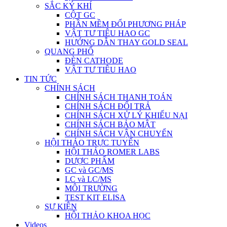
SẮC KÝ KHÍ
CỘT GC
PHẦN MỀM ĐỔI PHƯƠNG PHÁP
VẬT TƯ TIÊU HAO GC
HƯỚNG DẪN THAY GOLD SEAL
QUANG PHỔ
ĐÈN CATHODE
VẬT TƯ TIÊU HAO
TIN TỨC
CHÍNH SÁCH
CHÍNH SÁCH THANH TOÁN
CHÍNH SÁCH ĐỔI TRẢ
CHÍNH SÁCH XỬ LÝ KHIẾU NẠI
CHÍNH SÁCH BẢO MẬT
CHÍNH SÁCH VẬN CHUYỂN
HỘI THẢO TRỰC TUYẾN
HỘI THẢO ROMER LABS
DƯỢC PHẨM
GC và GC/MS
LC và LC/MS
MÔI TRƯỜNG
TEST KIT ELISA
SỰ KIỆN
HỘI THẢO KHOA HỌC
Videos