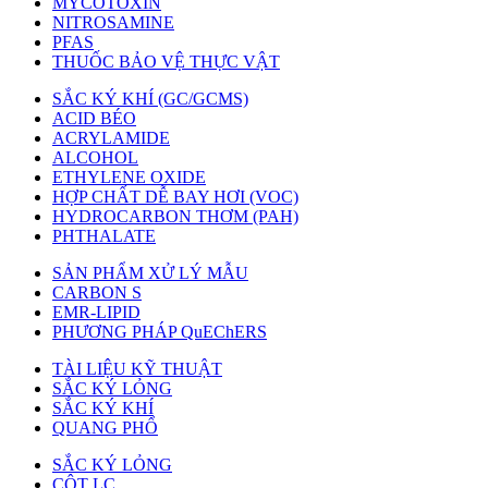
MYCOTOXIN
NITROSAMINE
PFAS
THUỐC BẢO VỆ THỰC VẬT
SẮC KÝ KHÍ (GC/GCMS)
ACID BÉO
ACRYLAMIDE
ALCOHOL
ETHYLENE OXIDE
HỢP CHẤT DỄ BAY HƠI (VOC)
HYDROCARBON THƠM (PAH)
PHTHALATE
SẢN PHẨM XỬ LÝ MẪU
CARBON S
EMR-LIPID
PHƯƠNG PHÁP QuEChERS
TÀI LIỆU KỸ THUẬT
SẮC KÝ LỎNG
SẮC KÝ KHÍ
QUANG PHỔ
SẮC KÝ LỎNG
CỘT LC