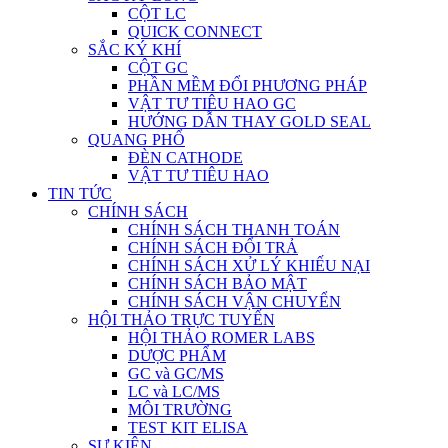
CỘT LC
QUICK CONNECT
SẮC KÝ KHÍ
CỘT GC
PHẦN MỀM ĐỔI PHƯƠNG PHÁP
VẬT TƯ TIÊU HAO GC
HƯỚNG DẪN THAY GOLD SEAL
QUANG PHỔ
ĐÈN CATHODE
VẬT TƯ TIÊU HAO
TIN TỨC
CHÍNH SÁCH
CHÍNH SÁCH THANH TOÁN
CHÍNH SÁCH ĐỔI TRẢ
CHÍNH SÁCH XỬ LÝ KHIẾU NẠI
CHÍNH SÁCH BẢO MẬT
CHÍNH SÁCH VẬN CHUYỂN
HỘI THẢO TRỰC TUYẾN
HỘI THẢO ROMER LABS
DƯỢC PHẨM
GC và GC/MS
LC và LC/MS
MÔI TRƯỜNG
TEST KIT ELISA
SỰ KIỆN