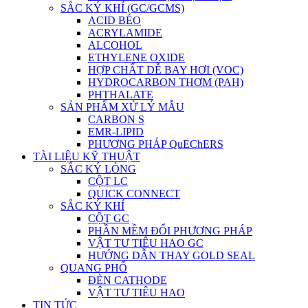
SẮC KÝ KHÍ (GC/GCMS)
ACID BÉO
ACRYLAMIDE
ALCOHOL
ETHYLENE OXIDE
HỢP CHẤT DỄ BAY HƠI (VOC)
HYDROCARBON THƠM (PAH)
PHTHALATE
SẢN PHẨM XỬ LÝ MẪU
CARBON S
EMR-LIPID
PHƯƠNG PHÁP QuEChERS
TÀI LIỆU KỸ THUẬT
SẮC KÝ LỎNG
CỘT LC
QUICK CONNECT
SẮC KÝ KHÍ
CỘT GC
PHẦN MỀM ĐỔI PHƯƠNG PHÁP
VẬT TƯ TIÊU HAO GC
HƯỚNG DẪN THAY GOLD SEAL
QUANG PHỔ
ĐÈN CATHODE
VẬT TƯ TIÊU HAO
TIN TỨC