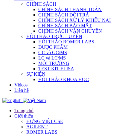
CHÍNH SÁCH
CHÍNH SÁCH THANH TOÁN
CHÍNH SÁCH ĐỔI TRẢ
CHÍNH SÁCH XỬ LÝ KHIẾU NẠI
CHÍNH SÁCH BẢO MẬT
CHÍNH SÁCH VẬN CHUYỂN
HỘI THẢO TRỰC TUYẾN
HỘI THẢO ROMER LABS
DƯỢC PHẨM
GC và GC/MS
LC và LC/MS
MÔI TRƯỜNG
TEST KIT ELISA
SỰ KIỆN
HỘI THẢO KHOA HỌC
Videos
Liên hệ
Trang chủ
Giới thiệu
HƯNG VIỆT CSE
AGILENT
ROMER LABS