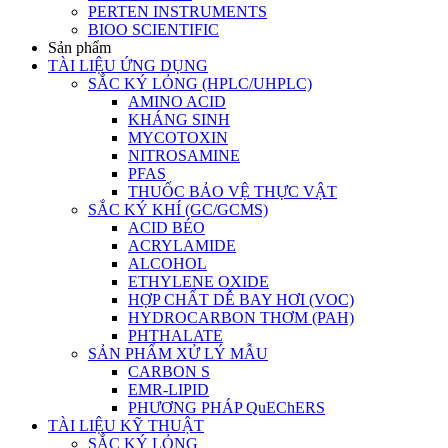
PERTEN INSTRUMENTS
BIOO SCIENTIFIC
Sản phẩm
TÀI LIỆU ỨNG DỤNG
SẮC KÝ LỎNG (HPLC/UHPLC)
AMINO ACID
KHÁNG SINH
MYCOTOXIN
NITROSAMINE
PFAS
THUỐC BẢO VỆ THỰC VẬT
SẮC KÝ KHÍ (GC/GCMS)
ACID BÉO
ACRYLAMIDE
ALCOHOL
ETHYLENE OXIDE
HỢP CHẤT DỄ BAY HƠI (VOC)
HYDROCARBON THƠM (PAH)
PHTHALATE
SẢN PHẨM XỬ LÝ MẪU
CARBON S
EMR-LIPID
PHƯƠNG PHÁP QuEChERS
TÀI LIỆU KỸ THUẬT
SẮC KÝ LỎNG