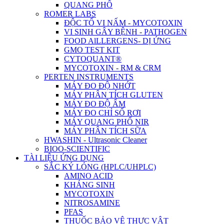
QUANG PHỔ
ROMER LABS
ĐỘC TỐ VI NẤM - MYCOTOXIN
VI SINH GÂY BỆNH - PATHOGEN
FOOD AlLLERGENS- DỊ ỨNG
GMO TEST KIT
CYTOQUANT®
MYCOTOXIN - RM & CRM
PERTEN INSTRUMENTS
MÁY ĐO ĐỘ NHỚT
MÁY PHÂN TÍCH GLUTEN
MÁY ĐO ĐỘ ẨM
MÁY ĐO CHỈ SỐ RƠI
MÁY QUANG PHỔ NIR
MÁY PHÂN TÍCH SỮA
HWASHIN - Ultrasonic Cleaner
BIOO-SCIENTIFIC
TÀI LIỆU ỨNG DỤNG
SẮC KÝ LỎNG (HPLC/UHPLC)
AMINO ACID
KHÁNG SINH
MYCOTOXIN
NITROSAMINE
PFAS
THUỐC BẢO VỆ THỰC VẬT