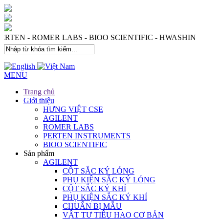
S - PERTEN - ROMER LABS - BIOO SCIENTIFIC - HWASHI
MENU
Trang chủ
Giới thiệu
HƯNG VIỆT CSE
AGILENT
ROMER LABS
PERTEN INSTRUMENTS
BIOO SCIENTIFIC
Sản phẩm
AGILENT
CỘT SẮC KÝ LỎNG
PHỤ KIỆN SẮC KÝ LỎNG
CỘT SẮC KÝ KHÍ
PHỤ KIỆN SẮC KÝ KHÍ
CHUẨN BỊ MẪU
VẬT TƯ TIÊU HAO CƠ BẢN