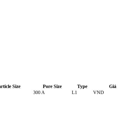
rticle Size
Pore Size
Type
Giá
300 A
L1
VND