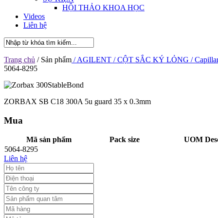
HỘI THẢO KHOA HỌC
Videos
Liên hệ
Trang chủ
/ Sản phẩm
/ AGILENT
/ CỘT SẮC KÝ LỎNG
/ Capilla
5064-8295
ZORBAX SB C18 300A 5u guard 35 x 0.3mm
Mua
Mã sản phẩm
Pack size
UOM Desc
5064-8295
Liên hệ