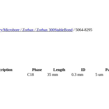
ry/Microbore
/ Zorbax
/ Zorbax 300StableBond
/ 5064-8295
ription
Phase
Length
ID
Pa
C18
35 mm
0.3 mm
5 um