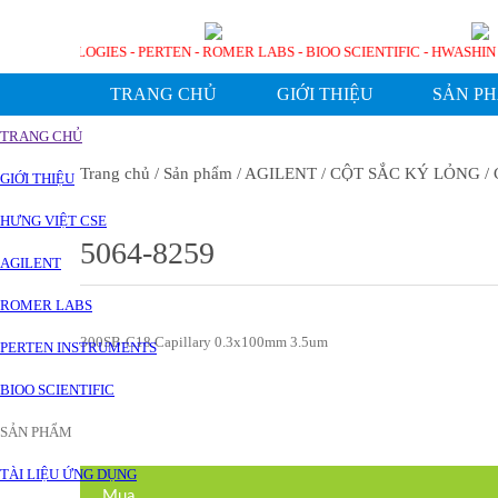
GILENT TECHNOLOGIES - PERTEN - ROMER LABS - BIOO SCIENTIFIC - HW
TRANG CHỦ
GIỚI THIỆU
SẢN P
TRANG CHỦ
Trang chủ
/ Sản phẩm
/ AGILENT
/ CỘT SẮC KÝ LỎNG
/ 
GIỚI THIỆU
HƯNG VIỆT CSE
5064-8259
AGILENT
ROMER LABS
300SB-C18 Capillary 0.3x100mm 3.5um
PERTEN INSTRUMENTS
BIOO SCIENTIFIC
SẢN PHẨM
TÀI LIỆU ỨNG DỤNG
Mua