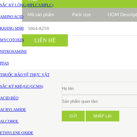
SẮC KÝ LỎNG (HPLC/UHPLC)
Mã sản phẩm
Pack size
UOM Descript
AMINO ACID
KHÁNG SINH
5064-8259
LIÊN HỆ
MYCOTOXIN
NITROSAMINE
PFAS
THUỐC BẢO VỆ THỰC VẬT
SẮC KÝ KHÍ (GC/GCMS)
ACID BÉO
ACRYLAMIDE
GỬI
NHẬP LẠI
ALCOHOL
ETHYLENE OXIDE