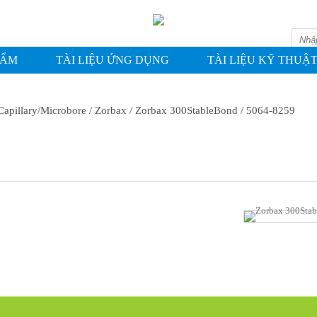
ASHIN
HẨM
TÀI LIỆU ỨNG DỤNG
TÀI LIỆU KỸ THUẬ
Capillary/Microbore
/ Zorbax
/ Zorbax 300StableBond
/ 5064-8259