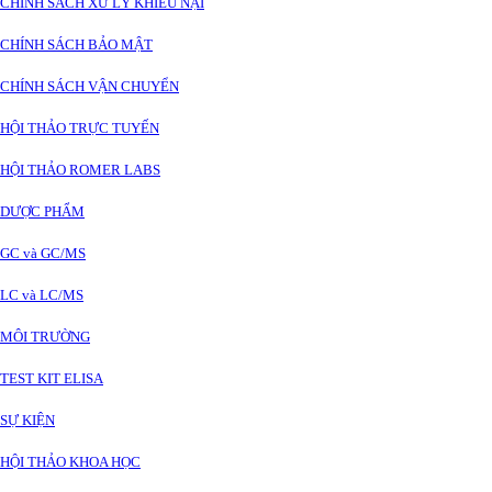
CHÍNH SÁCH XỬ LÝ KHIẾU NẠI
CHÍNH SÁCH BẢO MẬT
CHÍNH SÁCH VẬN CHUYỂN
HỘI THẢO TRỰC TUYẾN
HỘI THẢO ROMER LABS
DƯỢC PHẨM
GC và GC/MS
LC và LC/MS
MÔI TRƯỜNG
TEST KIT ELISA
SỰ KIỆN
HỘI THẢO KHOA HỌC