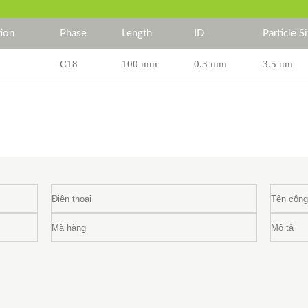
ion
Phase
Length
ID
Particle S
C18
100 mm
0.3 mm
3.5 um