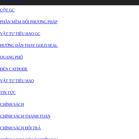
CỘT GC
PHẦN MỀM ĐỔI PHƯƠNG PHÁP
VẬT TƯ TIÊU HAO GC
HƯỚNG DẪN THAY GOLD SEAL
QUANG PHỔ
ĐÈN CATHODE
VẬT TƯ TIÊU HAO
TIN TỨC
CHÍNH SÁCH
CHÍNH SÁCH THANH TOÁN
CHÍNH SÁCH ĐỔI TRẢ