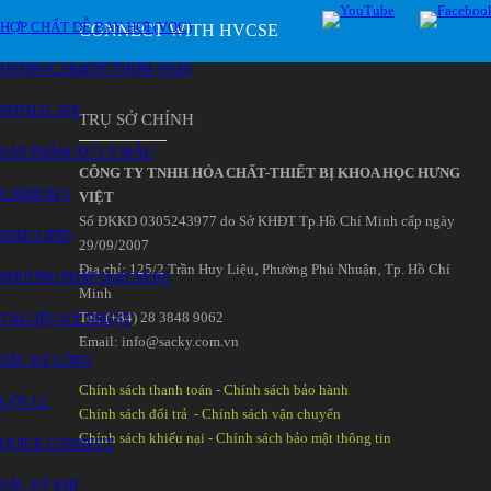
HỢP CHẤT DỄ BAY HƠI (VOC)
CONNECT WITH HVCSE
HYDROCARBON THƠM (PAH)
PHTHALATE
TRỤ SỞ CHÍNH
SẢN PHẨM XỬ LÝ MẪU
CÔNG TY TNHH HÓA CHẤT-THIẾT BỊ KHOA HỌC HƯNG
CARBON S
VIỆT
Số ĐKKD 0305243977 do Sở KHĐT Tp.Hồ Chí Minh cấp ngày
EMR-LIPID
29/09/2007
Đia chỉ: 125/2 Trần Huy Liệu‚ Phường Phú Nhuận‚ Tp. Hồ Chí
PHƯƠNG PHÁP QuEChERS
Minh
Tel: (+84) 28 3848 9062
TÀI LIỆU KỸ THUẬT
Email: info@sacky.com.vn
SẮC KÝ LỎNG
Chính sách thanh toán
-
Chính sách bảo hành
CỘT LC
Chính sách đổi trả
-
Chính sách vận chuyển
Chính sách khiếu nại
-
Chính sách bảo mật thông tin
QUICK CONNECT
SẮC KÝ KHÍ