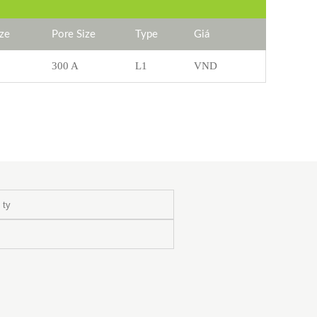
ize
Pore Size
Type
Giá
300 A
L1
VND