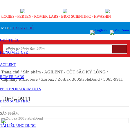
OLOGIES - PERTEN - ROMER LABS - BIOO SCIENTIFIC - HWASHIN
MENU
TRANG CHỦ
GIỚI THIỆU
HƯNG VIỆT CSE
AGILENT
Trang chủ
/ Sản phẩm
/ AGILENT
/ CỘT SẮC KÝ LỎNG
/
ROMER LABS
Capillary/Microbore
/ Zorbax
/ Zorbax 300StableBond
/ 5065-9911
PERTEN INSTRUMENTS
5065-9911
BIOO SCIENTIFIC
SẢN PHẨM
TÀI LIỆU ỨNG DỤNG