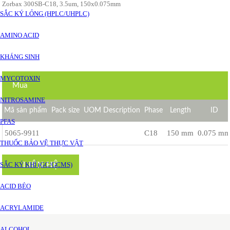
Zorbax 300SB-C18, 3.5um, 150x0.075mm
SẮC KÝ LỎNG (HPLC/UHPLC)
AMINO ACID
KHÁNG SINH
MYCOTOXIN
Mua
NITROSAMINE
Mã sản phẩm
Pack size
UOM Description
Phase
Length
ID
PFAS
5065-9911
C18
150 mm
0.075 m
THUỐC BẢO VỆ THỰC VẬT
LIÊN HỆ
SẮC KÝ KHÍ (GC/GCMS)
ACID BÉO
ACRYLAMIDE
ALCOHOL