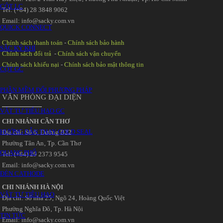
CỘT LC
Tel: (+84) 28 3848 9062
Email: info@sacky.com.vn
QUICK CONNECT
Chính sách thanh toán
-
Chính sách bảo hành
SẮC KÝ KHÍ
Chính sách đổi trả
-
Chính sách vận chuyển
Chính sách khiếu nại
-
Chính sách bảo mật thông tin
CỘT GC
PHẦN MỀM ĐỔI PHƯƠNG PHÁP
VĂN PHÒNG ĐẠI DIỆN
VẬT TƯ TIÊU HAO GC
CHI NHÁNH CẦN THƠ
HƯỚNG DẪN THAY GOLD SEAL
Địa chỉ: Số 6‚ Đường B22
Phường Tân An‚ Tp. Cần Thơ
QUANG PHỔ
Tel: (+84) 29 2373 9545
Email: info@sacky.com.vn
ĐÈN CATHODE
CHI NHÁNH HÀ NỘI
VẬT TƯ TIÊU HAO
Địa chỉ: Số nhà 25‚ Ngõ 24‚ Hoàng Quốc Việt
Phường Nghĩa Đô‚ Tp. Hà Nội
TIN TỨC
Email: info@sacky.com.vn