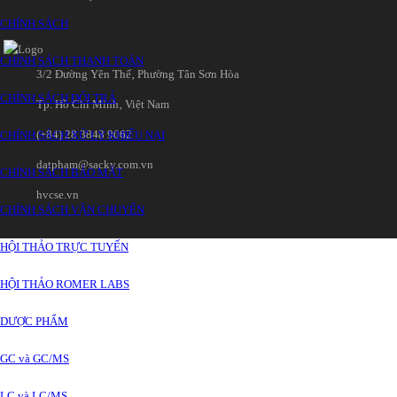
CHÍNH SÁCH
CHÍNH SÁCH THANH TOÁN
3/2 Đường Yên Thế‚ Phường Tân Sơn Hòa
CHÍNH SÁCH ĐỔI TRẢ
Tp. Hồ Chí Minh‚ Việt Nam
(+84) 28 3848 9062
CHÍNH SÁCH XỬ LÝ KHIẾU NẠI
datpham@sacky.com.vn
CHÍNH SÁCH BẢO MẬT
hvcse.vn
CHÍNH SÁCH VẬN CHUYỂN
HỘI THẢO TRỰC TUYẾN
HỘI THẢO ROMER LABS
DƯỢC PHẨM
GC và GC/MS
LC và LC/MS