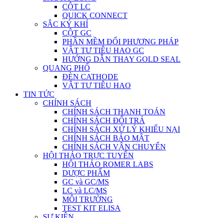
CỘT LC
QUICK CONNECT
SẮC KÝ KHÍ
CỘT GC
PHẦN MỀM ĐỔI PHƯƠNG PHÁP
VẬT TƯ TIÊU HAO GC
HƯỚNG DẪN THAY GOLD SEAL
QUANG PHỔ
ĐÈN CATHODE
VẬT TƯ TIÊU HAO
TIN TỨC
CHÍNH SÁCH
CHÍNH SÁCH THANH TOÁN
CHÍNH SÁCH ĐỔI TRẢ
CHÍNH SÁCH XỬ LÝ KHIẾU NẠI
CHÍNH SÁCH BẢO MẬT
CHÍNH SÁCH VẬN CHUYỂN
HỘI THẢO TRỰC TUYẾN
HỘI THẢO ROMER LABS
DƯỢC PHẨM
GC và GC/MS
LC và LC/MS
MÔI TRƯỜNG
TEST KIT ELISA
SỰ KIỆN