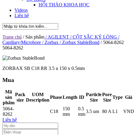
HỘI THẢO KHOA HỌC
Videos
Liên hệ
Trang chủ
/ Sản phẩm
/ AGILENT
/ CỘT SẮC KÝ LỎNG
/
Capillary/Microbore
/ Zorbax
/ Zorbax StableBond
/ 5064-8262
5064-8262
ZORBAX SB C18 RR 3.5 u 150 x 0.5mm
Mua
Mã
Pack
UOM
Particle
Pore
sản
Phase
Length
ID
Type
Giá
size
Description
Size
Size
phẩm
5064-
150
0.5
C18
3.5 um
80 A
L1
VND
8262
mm
mm
Liên hệ