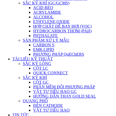
SẮC KÝ KHÍ (GC/GCMS)
ACID BÉO
ACRYLAMIDE
ALCOHOL
ETHYLENE OXIDE
HỢP CHẤT DỄ BAY HƠI (VOC)
HYDROCARBON THƠM (PAH)
PHTHALATE
SẢN PHẨM XỬ LÝ MẪU
CARBON S
EMR-LIPID
PHƯƠNG PHÁP QuEChERS
TÀI LIỆU KỸ THUẬT
SẮC KÝ LỎNG
CỘT LC
QUICK CONNECT
SẮC KÝ KHÍ
CỘT GC
PHẦN MỀM ĐỔI PHƯƠNG PHÁP
VẬT TƯ TIÊU HAO GC
HƯỚNG DẪN THAY GOLD SEAL
QUANG PHỔ
ĐÈN CATHODE
VẬT TƯ TIÊU HAO
TIN TỨC