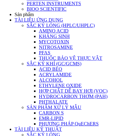
PERTEN INSTRUMENTS
BIOO SCIENTIFIC
Sản phẩm
TÀI LIỆU ỨNG DỤNG
SẮC KÝ LỎNG (HPLC/UHPLC)
AMINO ACID
KHÁNG SINH
MYCOTOXIN
NITROSAMINE
PFAS
THUỐC BẢO VỆ THỰC VẬT
SẮC KÝ KHÍ (GC/GCMS)
ACID BÉO
ACRYLAMIDE
ALCOHOL
ETHYLENE OXIDE
HỢP CHẤT DỄ BAY HƠI (VOC)
HYDROCARBON THƠM (PAH)
PHTHALATE
SẢN PHẨM XỬ LÝ MẪU
CARBON S
EMR-LIPID
PHƯƠNG PHÁP QuEChERS
TÀI LIỆU KỸ THUẬT
SẮC KÝ LỎNG