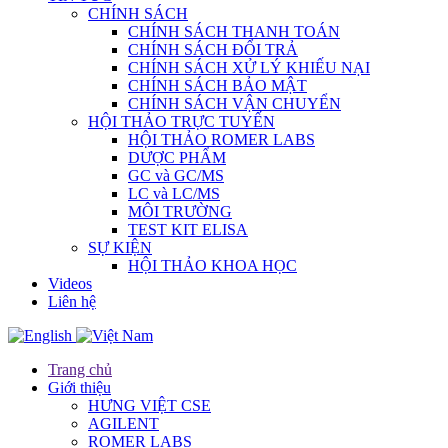
CHÍNH SÁCH
CHÍNH SÁCH THANH TOÁN
CHÍNH SÁCH ĐỔI TRẢ
CHÍNH SÁCH XỬ LÝ KHIẾU NẠI
CHÍNH SÁCH BẢO MẬT
CHÍNH SÁCH VẬN CHUYỂN
HỘI THẢO TRỰC TUYẾN
HỘI THẢO ROMER LABS
DƯỢC PHẨM
GC và GC/MS
LC và LC/MS
MÔI TRƯỜNG
TEST KIT ELISA
SỰ KIỆN
HỘI THẢO KHOA HỌC
Videos
Liên hệ
Trang chủ
Giới thiệu
HƯNG VIỆT CSE
AGILENT
ROMER LABS