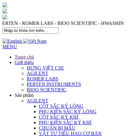
 PERTEN - ROMER LABS - BIOO SCIENTIFIC - HWASHIN
MENU
Trang chủ
Giới thiệu
HƯNG VIỆT CSE
AGILENT
ROMER LABS
PERTEN INSTRUMENTS
BIOO SCIENTIFIC
Sản phẩm
AGILENT
CỘT SẮC KÝ LỎNG
PHỤ KIỆN SẮC KÝ LỎNG
CỘT SẮC KÝ KHÍ
PHỤ KIỆN SẮC KÝ KHÍ
CHUẨN BỊ MẪU
VẬT TƯ TIÊU HAO CƠ BẢN