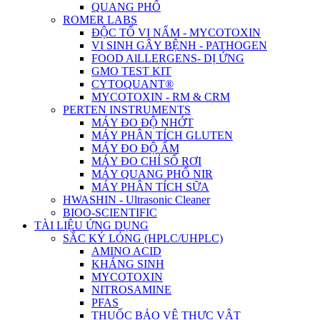
QUANG PHỔ
ROMER LABS
ĐỘC TỐ VI NẤM - MYCOTOXIN
VI SINH GÂY BỆNH - PATHOGEN
FOOD AlLLERGENS- DỊ ỨNG
GMO TEST KIT
CYTOQUANT®
MYCOTOXIN - RM & CRM
PERTEN INSTRUMENTS
MÁY ĐO ĐỘ NHỚT
MÁY PHÂN TÍCH GLUTEN
MÁY ĐO ĐỘ ẨM
MÁY ĐO CHỈ SỐ RƠI
MÁY QUANG PHỔ NIR
MÁY PHÂN TÍCH SỮA
HWASHIN - Ultrasonic Cleaner
BIOO-SCIENTIFIC
TÀI LIỆU ỨNG DỤNG
SẮC KÝ LỎNG (HPLC/UHPLC)
AMINO ACID
KHÁNG SINH
MYCOTOXIN
NITROSAMINE
PFAS
THUỐC BẢO VỆ THỰC VẬT