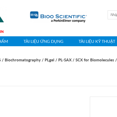
HWASHIN
HẨM
TÀI LIỆU ỨNG DỤNG
TÀI LIỆU KỸ THUẬT
G
/ Biochromatography
/ PLgel
/ PL-SAX / SCX for Biomolecules
/