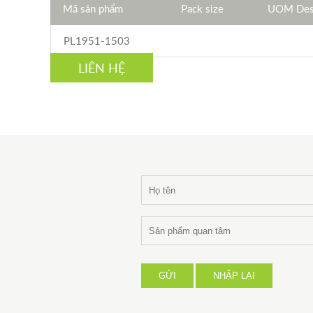
Mã sản phẩm
Pack size
UOM Desc
PL1951-1503
LIÊN HỆ
GỬI
NHẬP LẠI