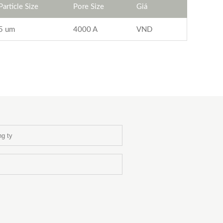
Particle Size
Pore Size
Giá
5 um
4000 A
VND