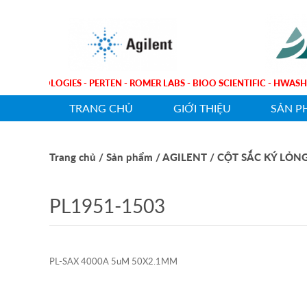
ILENT TECHNOLOGIES - PERTEN - ROMER LABS - BIOO SCIENTIFIC - 
TRANG CHỦ
GIỚI THIỆU
SẢN P
Trang chủ
/ Sản phẩm
/ AGILENT
/ CỘT SẮC KÝ LỎN
PL1951-1503
PL-SAX 4000A 5uM 50X2.1MM