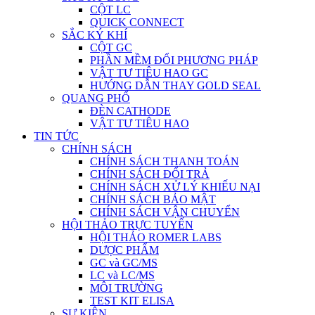
CỘT LC
QUICK CONNECT
SẮC KÝ KHÍ
CỘT GC
PHẦN MỀM ĐỔI PHƯƠNG PHÁP
VẬT TƯ TIÊU HAO GC
HƯỚNG DẪN THAY GOLD SEAL
QUANG PHỔ
ĐÈN CATHODE
VẬT TƯ TIÊU HAO
TIN TỨC
CHÍNH SÁCH
CHÍNH SÁCH THANH TOÁN
CHÍNH SÁCH ĐỔI TRẢ
CHÍNH SÁCH XỬ LÝ KHIẾU NẠI
CHÍNH SÁCH BẢO MẬT
CHÍNH SÁCH VẬN CHUYỂN
HỘI THẢO TRỰC TUYẾN
HỘI THẢO ROMER LABS
DƯỢC PHẨM
GC và GC/MS
LC và LC/MS
MÔI TRƯỜNG
TEST KIT ELISA
SỰ KIỆN