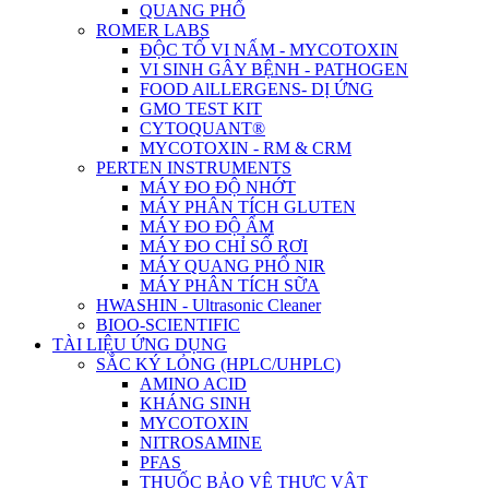
QUANG PHỔ
ROMER LABS
ĐỘC TỐ VI NẤM - MYCOTOXIN
VI SINH GÂY BỆNH - PATHOGEN
FOOD AlLLERGENS- DỊ ỨNG
GMO TEST KIT
CYTOQUANT®
MYCOTOXIN - RM & CRM
PERTEN INSTRUMENTS
MÁY ĐO ĐỘ NHỚT
MÁY PHÂN TÍCH GLUTEN
MÁY ĐO ĐỘ ẨM
MÁY ĐO CHỈ SỐ RƠI
MÁY QUANG PHỔ NIR
MÁY PHÂN TÍCH SỮA
HWASHIN - Ultrasonic Cleaner
BIOO-SCIENTIFIC
TÀI LIỆU ỨNG DỤNG
SẮC KÝ LỎNG (HPLC/UHPLC)
AMINO ACID
KHÁNG SINH
MYCOTOXIN
NITROSAMINE
PFAS
THUỐC BẢO VỆ THỰC VẬT