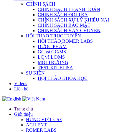
CHÍNH SÁCH
CHÍNH SÁCH THANH TOÁN
CHÍNH SÁCH ĐỔI TRẢ
CHÍNH SÁCH XỬ LÝ KHIẾU NẠI
CHÍNH SÁCH BẢO MẬT
CHÍNH SÁCH VẬN CHUYỂN
HỘI THẢO TRỰC TUYẾN
HỘI THẢO ROMER LABS
DƯỢC PHẨM
GC và GC/MS
LC và LC/MS
MÔI TRƯỜNG
TEST KIT ELISA
SỰ KIỆN
HỘI THẢO KHOA HỌC
Videos
Liên hệ
Trang chủ
Giới thiệu
HƯNG VIỆT CSE
AGILENT
ROMER LABS