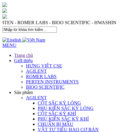
 - PERTEN - ROMER LABS - BIOO SCIENTIFIC - HWASHIN
MENU
Trang chủ
Giới thiệu
HƯNG VIỆT CSE
AGILENT
ROMER LABS
PERTEN INSTRUMENTS
BIOO SCIENTIFIC
Sản phẩm
AGILENT
CỘT SẮC KÝ LỎNG
PHỤ KIỆN SẮC KÝ LỎNG
CỘT SẮC KÝ KHÍ
PHỤ KIỆN SẮC KÝ KHÍ
CHUẨN BỊ MẪU
VẬT TƯ TIÊU HAO CƠ BẢN