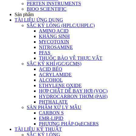
PERTEN INSTRUMENTS
BIOO SCIENTIFIC
Sản phẩm
TÀI LIỆU ỨNG DỤNG
SẮC KÝ LỎNG (HPLC/UHPLC)
AMINO ACID
KHÁNG SINH
MYCOTOXIN
NITROSAMINE
PFAS
THUỐC BẢO VỆ THỰC VẬT
SẮC KÝ KHÍ (GC/GCMS)
ACID BÉO
ACRYLAMIDE
ALCOHOL
ETHYLENE OXIDE
HỢP CHẤT DỄ BAY HƠI (VOC)
HYDROCARBON THƠM (PAH)
PHTHALATE
SẢN PHẨM XỬ LÝ MẪU
CARBON S
EMR-LIPID
PHƯƠNG PHÁP QuEChERS
TÀI LIỆU KỸ THUẬT
SẮC KÝ LỎNG