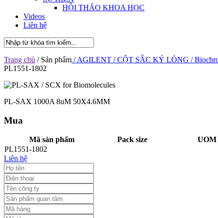
HỘI THẢO KHOA HỌC
Videos
Liên hệ
Trang chủ
/ Sản phẩm
/ AGILENT
/ CỘT SẮC KÝ LỎNG
/ Biochr
PL1551-1802
PL-SAX 1000A 8uM 50X4.6MM
Mua
Mã sản phẩm
Pack size
UOM D
PL1551-1802
Liên hệ