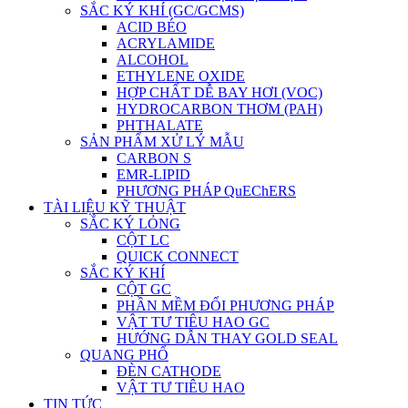
SẮC KÝ KHÍ (GC/GCMS)
ACID BÉO
ACRYLAMIDE
ALCOHOL
ETHYLENE OXIDE
HỢP CHẤT DỄ BAY HƠI (VOC)
HYDROCARBON THƠM (PAH)
PHTHALATE
SẢN PHẨM XỬ LÝ MẪU
CARBON S
EMR-LIPID
PHƯƠNG PHÁP QuEChERS
TÀI LIỆU KỸ THUẬT
SẮC KÝ LỎNG
CỘT LC
QUICK CONNECT
SẮC KÝ KHÍ
CỘT GC
PHẦN MỀM ĐỔI PHƯƠNG PHÁP
VẬT TƯ TIÊU HAO GC
HƯỚNG DẪN THAY GOLD SEAL
QUANG PHỔ
ĐÈN CATHODE
VẬT TƯ TIÊU HAO
TIN TỨC