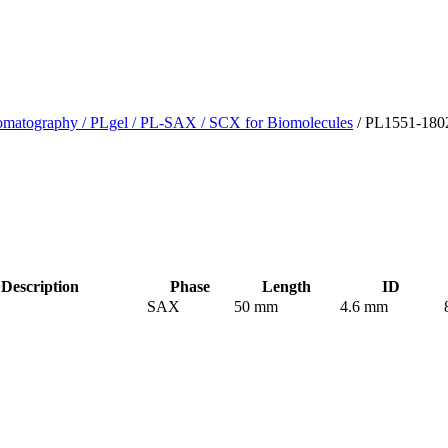
omatography
/ PLgel
/ PL-SAX / SCX for Biomolecules
/ PL1551-180
escription
Phase
Length
ID
SAX
50 mm
4.6 mm