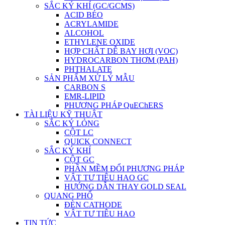
SẮC KÝ KHÍ (GC/GCMS)
ACID BÉO
ACRYLAMIDE
ALCOHOL
ETHYLENE OXIDE
HỢP CHẤT DỄ BAY HƠI (VOC)
HYDROCARBON THƠM (PAH)
PHTHALATE
SẢN PHẨM XỬ LÝ MẪU
CARBON S
EMR-LIPID
PHƯƠNG PHÁP QuEChERS
TÀI LIỆU KỸ THUẬT
SẮC KÝ LỎNG
CỘT LC
QUICK CONNECT
SẮC KÝ KHÍ
CỘT GC
PHẦN MỀM ĐỔI PHƯƠNG PHÁP
VẬT TƯ TIÊU HAO GC
HƯỚNG DẪN THAY GOLD SEAL
QUANG PHỔ
ĐÈN CATHODE
VẬT TƯ TIÊU HAO
TIN TỨC