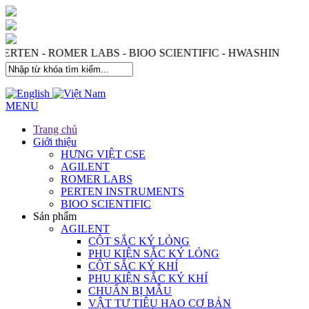
 PERTEN - ROMER LABS - BIOO SCIENTIFIC - HWASHIN
MENU
Trang chủ
Giới thiệu
HƯNG VIỆT CSE
AGILENT
ROMER LABS
PERTEN INSTRUMENTS
BIOO SCIENTIFIC
Sản phẩm
AGILENT
CỘT SẮC KÝ LỎNG
PHỤ KIỆN SẮC KÝ LỎNG
CỘT SẮC KÝ KHÍ
PHỤ KIỆN SẮC KÝ KHÍ
CHUẨN BỊ MẪU
VẬT TƯ TIÊU HAO CƠ BẢN