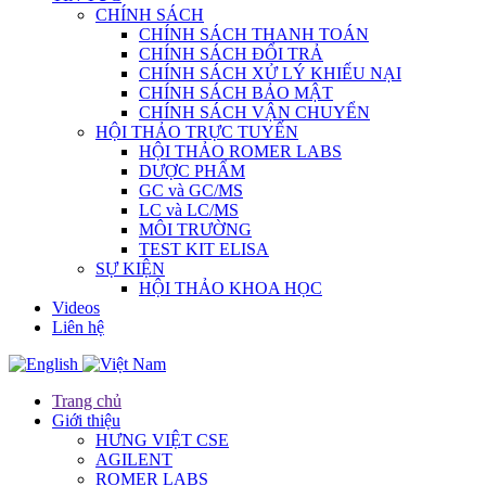
CHÍNH SÁCH
CHÍNH SÁCH THANH TOÁN
CHÍNH SÁCH ĐỔI TRẢ
CHÍNH SÁCH XỬ LÝ KHIẾU NẠI
CHÍNH SÁCH BẢO MẬT
CHÍNH SÁCH VẬN CHUYỂN
HỘI THẢO TRỰC TUYẾN
HỘI THẢO ROMER LABS
DƯỢC PHẨM
GC và GC/MS
LC và LC/MS
MÔI TRƯỜNG
TEST KIT ELISA
SỰ KIỆN
HỘI THẢO KHOA HỌC
Videos
Liên hệ
Trang chủ
Giới thiệu
HƯNG VIỆT CSE
AGILENT
ROMER LABS