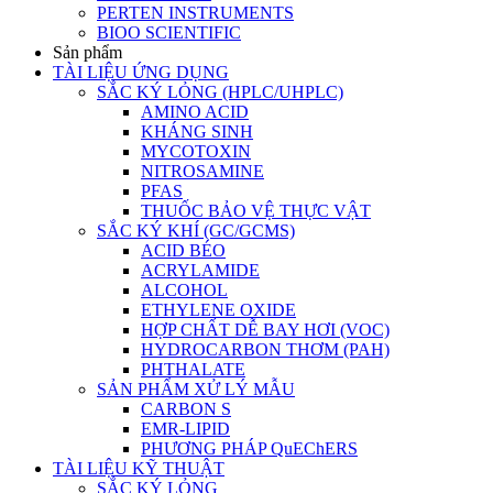
PERTEN INSTRUMENTS
BIOO SCIENTIFIC
Sản phẩm
TÀI LIỆU ỨNG DỤNG
SẮC KÝ LỎNG (HPLC/UHPLC)
AMINO ACID
KHÁNG SINH
MYCOTOXIN
NITROSAMINE
PFAS
THUỐC BẢO VỆ THỰC VẬT
SẮC KÝ KHÍ (GC/GCMS)
ACID BÉO
ACRYLAMIDE
ALCOHOL
ETHYLENE OXIDE
HỢP CHẤT DỄ BAY HƠI (VOC)
HYDROCARBON THƠM (PAH)
PHTHALATE
SẢN PHẨM XỬ LÝ MẪU
CARBON S
EMR-LIPID
PHƯƠNG PHÁP QuEChERS
TÀI LIỆU KỸ THUẬT
SẮC KÝ LỎNG