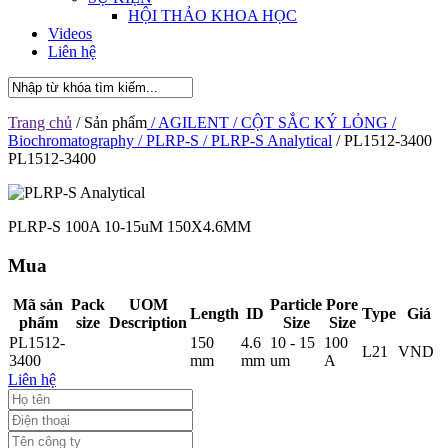
HỘI THẢO KHOA HỌC
Videos
Liên hệ
Trang chủ
/ Sản phẩm
/ AGILENT
/ CỘT SẮC KÝ LỎNG
/
Biochromatography
/ PLRP-S
/ PLRP-S Analytical
/ PL1512-3400
PL1512-3400
PLRP-S 100A 10-15uM 150X4.6MM
Mua
Mã sản
Pack
UOM
Particle
Pore
Length
ID
Type
Giá
phẩm
size
Description
Size
Size
PL1512-
150
4.6
10 - 15
100
L21
VND
3400
mm
mm
um
A
Liên hệ