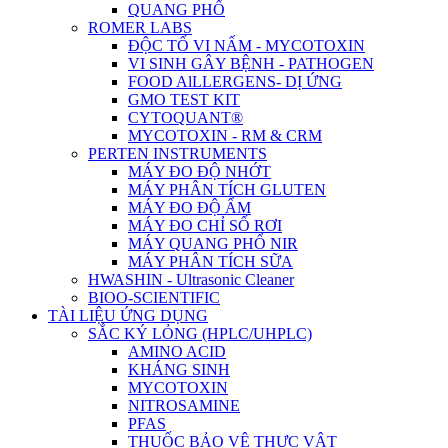
QUANG PHỔ
ROMER LABS
ĐỘC TỐ VI NẤM - MYCOTOXIN
VI SINH GÂY BỆNH - PATHOGEN
FOOD AlLLERGENS- DỊ ỨNG
GMO TEST KIT
CYTOQUANT®
MYCOTOXIN - RM & CRM
PERTEN INSTRUMENTS
MÁY ĐO ĐỘ NHỚT
MÁY PHÂN TÍCH GLUTEN
MÁY ĐO ĐỘ ẨM
MÁY ĐO CHỈ SỐ RƠI
MÁY QUANG PHỔ NIR
MÁY PHÂN TÍCH SỮA
HWASHIN - Ultrasonic Cleaner
BIOO-SCIENTIFIC
TÀI LIỆU ỨNG DỤNG
SẮC KÝ LỎNG (HPLC/UHPLC)
AMINO ACID
KHÁNG SINH
MYCOTOXIN
NITROSAMINE
PFAS
THUỐC BẢO VỆ THỰC VẬT