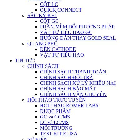
CỘT LC
QUICK CONNECT
SẮC KÝ KHÍ
CỘT GC
PHẦN MỀM ĐỔI PHƯƠNG PHÁP
VẬT TƯ TIÊU HAO GC
HƯỚNG DẪN THAY GOLD SEAL
QUANG PHỔ
ĐÈN CATHODE
VẬT TƯ TIÊU HAO
TIN TỨC
CHÍNH SÁCH
CHÍNH SÁCH THANH TOÁN
CHÍNH SÁCH ĐỔI TRẢ
CHÍNH SÁCH XỬ LÝ KHIẾU NẠI
CHÍNH SÁCH BẢO MẬT
CHÍNH SÁCH VẬN CHUYỂN
HỘI THẢO TRỰC TUYẾN
HỘI THẢO ROMER LABS
DƯỢC PHẨM
GC và GC/MS
LC và LC/MS
MÔI TRƯỜNG
TEST KIT ELISA
SỰ KIỆN