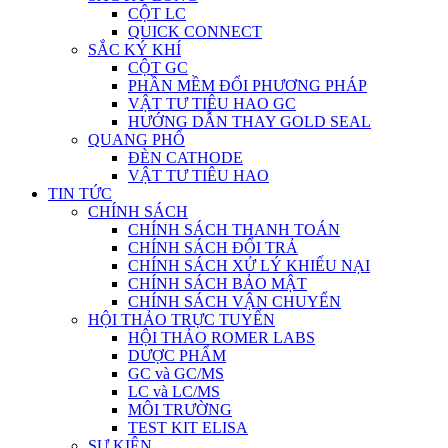
CỘT LC
QUICK CONNECT
SẮC KÝ KHÍ
CỘT GC
PHẦN MỀM ĐỔI PHƯƠNG PHÁP
VẬT TƯ TIÊU HAO GC
HƯỚNG DẪN THAY GOLD SEAL
QUANG PHỔ
ĐÈN CATHODE
VẬT TƯ TIÊU HAO
TIN TỨC
CHÍNH SÁCH
CHÍNH SÁCH THANH TOÁN
CHÍNH SÁCH ĐỔI TRẢ
CHÍNH SÁCH XỬ LÝ KHIẾU NẠI
CHÍNH SÁCH BẢO MẬT
CHÍNH SÁCH VẬN CHUYỂN
HỘI THẢO TRỰC TUYẾN
HỘI THẢO ROMER LABS
DƯỢC PHẨM
GC và GC/MS
LC và LC/MS
MÔI TRƯỜNG
TEST KIT ELISA
SỰ KIỆN