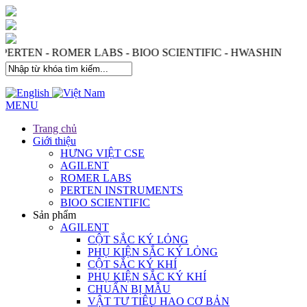
 PERTEN - ROMER LABS - BIOO SCIENTIFIC - HWASHIN
MENU
Trang chủ
Giới thiệu
HƯNG VIỆT CSE
AGILENT
ROMER LABS
PERTEN INSTRUMENTS
BIOO SCIENTIFIC
Sản phẩm
AGILENT
CỘT SẮC KÝ LỎNG
PHỤ KIỆN SẮC KÝ LỎNG
CỘT SẮC KÝ KHÍ
PHỤ KIỆN SẮC KÝ KHÍ
CHUẨN BỊ MẪU
VẬT TƯ TIÊU HAO CƠ BẢN