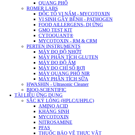
QUANG PHỔ
ROMER LABS
ĐỘC TỐ VI NẤM - MYCOTOXIN
VI SINH GÂY BỆNH - PATHOGEN
FOOD AlLLERGENS- DỊ ỨNG
GMO TEST KIT
CYTOQUANT®
MYCOTOXIN - RM & CRM
PERTEN INSTRUMENTS
MÁY ĐO ĐỘ NHỚT
MÁY PHÂN TÍCH GLUTEN
MÁY ĐO ĐỘ ẨM
MÁY ĐO CHỈ SỐ RƠI
MÁY QUANG PHỔ NIR
MÁY PHÂN TÍCH SỮA
HWASHIN - Ultrasonic Cleaner
BIOO-SCIENTIFIC
TÀI LIỆU ỨNG DỤNG
SẮC KÝ LỎNG (HPLC/UHPLC)
AMINO ACID
KHÁNG SINH
MYCOTOXIN
NITROSAMINE
PFAS
THUỐC BẢO VỆ THỰC VẬT