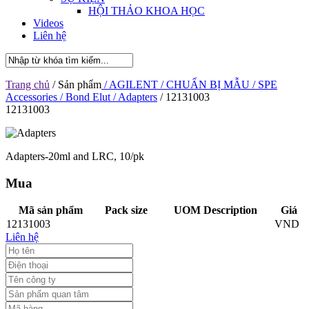
HỘI THẢO KHOA HỌC
Videos
Liên hệ
Trang chủ
/ Sản phẩm
/ AGILENT
/ CHUẨN BỊ MẪU
/ SPE
Accessories
/ Bond Elut
/ Adapters
/ 12131003
12131003
Adapters-20ml and LRC, 10/pk
Mua
Mã sản phẩm
Pack size
UOM Description
Giá
12131003
VND
Liên hệ