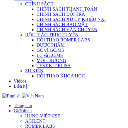
CHÍNH SÁCH
CHÍNH SÁCH THANH TOÁN
CHÍNH SÁCH ĐỔI TRẢ
CHÍNH SÁCH XỬ LÝ KHIẾU NẠI
CHÍNH SÁCH BẢO MẬT
CHÍNH SÁCH VẬN CHUYỂN
HỘI THẢO TRỰC TUYẾN
HỘI THẢO ROMER LABS
DƯỢC PHẨM
GC và GC/MS
LC và LC/MS
MÔI TRƯỜNG
TEST KIT ELISA
SỰ KIỆN
HỘI THẢO KHOA HỌC
Videos
Liên hệ
Trang chủ
Giới thiệu
HƯNG VIỆT CSE
AGILENT
ROMER LABS