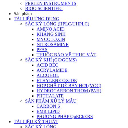
PERTEN INSTRUMENTS
BIOO SCIENTIFIC
Sản phẩm
TÀI LIỆU ỨNG DỤNG
SẮC KÝ LỎNG (HPLC/UHPLC)
AMINO ACID
KHÁNG SINH
MYCOTOXIN
NITROSAMINE
PFAS
THUỐC BẢO VỆ THỰC VẬT
SẮC KÝ KHÍ (GC/GCMS)
ACID BÉO
ACRYLAMIDE
ALCOHOL
ETHYLENE OXIDE
HỢP CHẤT DỄ BAY HƠI (VOC)
HYDROCARBON THƠM (PAH)
PHTHALATE
SẢN PHẨM XỬ LÝ MẪU
CARBON S
EMR-LIPID
PHƯƠNG PHÁP QuEChERS
TÀI LIỆU KỸ THUẬT
SẮC KÝ LỎNG