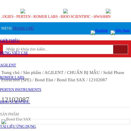
LOGIES - PERTEN - ROMER LABS - BIOO SCIENTIFIC - HWASHIN
MENU
TRANG CHỦ
GIỚI THIỆU
HƯNG VIỆT CSE
AGILENT
Trang chủ
/ Sản phẩm
/ AGILENT
/ CHUẨN BỊ MẪU
/ Solid Phase
ROMER LABS
Extraction (SPE)
/ Bond Elut
/ Bond Elut SAX
/ 12102087
PERTEN INSTRUMENTS
12102087
BIOO SCIENTIFIC
SẢN PHẨM
TÀI LIỆU ỨNG DỤNG