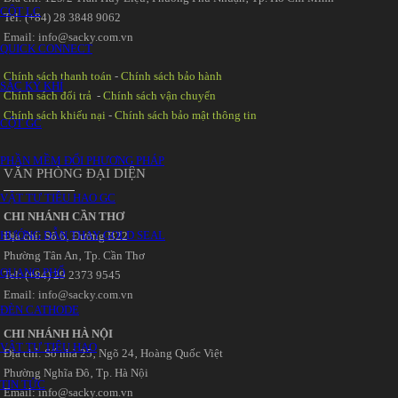
CỘT LC
Tel: (+84) 28 3848 9062
Email: info@sacky.com.vn
QUICK CONNECT
Chính sách thanh toán
-
Chính sách bảo hành
SẮC KÝ KHÍ
Chính sách đổi trả
-
Chính sách vận chuyển
Chính sách khiếu nại
-
Chính sách bảo mật thông tin
CỘT GC
PHẦN MỀM ĐỔI PHƯƠNG PHÁP
VĂN PHÒNG ĐẠI DIỆN
VẬT TƯ TIÊU HAO GC
CHI NHÁNH CẦN THƠ
HƯỚNG DẪN THAY GOLD SEAL
Địa chỉ: Số 6‚ Đường B22
Phường Tân An‚ Tp. Cần Thơ
QUANG PHỔ
Tel: (+84) 29 2373 9545
Email: info@sacky.com.vn
ĐÈN CATHODE
CHI NHÁNH HÀ NỘI
VẬT TƯ TIÊU HAO
Địa chỉ: Số nhà 25‚ Ngõ 24‚ Hoàng Quốc Việt
Phường Nghĩa Đô‚ Tp. Hà Nội
TIN TỨC
Email: info@sacky.com.vn