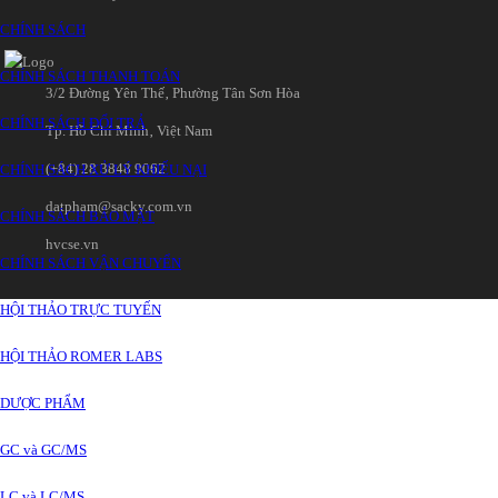
CHÍNH SÁCH
CHÍNH SÁCH THANH TOÁN
3/2 Đường Yên Thế‚ Phường Tân Sơn Hòa
CHÍNH SÁCH ĐỔI TRẢ
Tp. Hồ Chí Minh‚ Việt Nam
(+84) 28 3848 9062
CHÍNH SÁCH XỬ LÝ KHIẾU NẠI
datpham@sacky.com.vn
CHÍNH SÁCH BẢO MẬT
hvcse.vn
CHÍNH SÁCH VẬN CHUYỂN
HỘI THẢO TRỰC TUYẾN
HỘI THẢO ROMER LABS
DƯỢC PHẨM
GC và GC/MS
LC và LC/MS