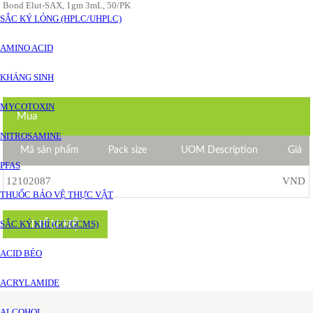
Bond Elut-SAX, 1gm 3mL, 50/PK
SẮC KÝ LỎNG (HPLC/UHPLC)
AMINO ACID
KHÁNG SINH
MYCOTOXIN
Mua
NITROSAMINE
Mã sản phẩm
Pack size
UOM Description
Giá
PFAS
12102087
VND
THUỐC BẢO VỆ THỰC VẬT
LIÊN HỆ
SẮC KÝ KHÍ (GC/GCMS)
ACID BÉO
ACRYLAMIDE
ALCOHOL