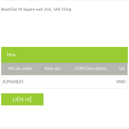
Bond Elut 96 Square-well ,2mL, SAX 25mg
Mua
Mã sản phẩm
Pack size
UOM Description
Giá
A3960825
VND
LIÊN HỆ