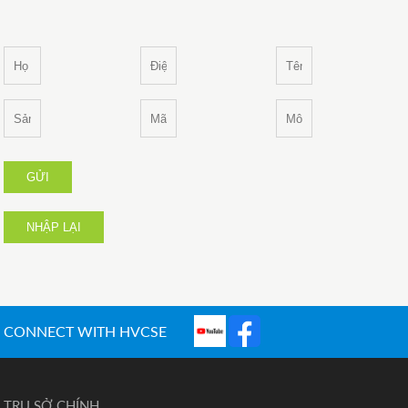
GỬI
NHẬP LẠI
CONNECT WITH HVCSE
TRỤ SỞ CHÍNH