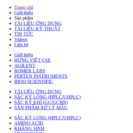
Trang chủ
Giới thiệu
Sản phẩm
TÀI LIỆU ỨNG DỤNG
TÀI LIỆU KỸ THUẬT
TIN TỨC
Videos
Liên hệ
Giới thiệu
HƯNG VIỆT CSE
AGILENT
ROMER LABS
PERTEN INSTRUMENTS
BIOO SCIENTIFIC
TÀI LIỆU ỨNG DỤNG
SẮC KÝ LỎNG (HPLC/UHPLC)
SẮC KÝ KHÍ (GC/GCMS)
SẢN PHẨM XỬ LÝ MẪU
SẮC KÝ LỎNG (HPLC/UHPLC)
AMINO ACID
KHÁNG SINH