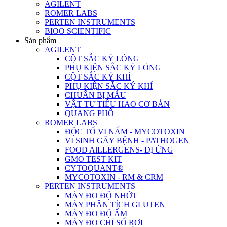
AGILENT
ROMER LABS
PERTEN INSTRUMENTS
BIOO SCIENTIFIC
Sản phẩm
AGILENT
CỘT SẮC KÝ LỎNG
PHỤ KIỆN SẮC KÝ LỎNG
CỘT SẮC KÝ KHÍ
PHỤ KIỆN SẮC KÝ KHÍ
CHUẨN BỊ MẪU
VẬT TƯ TIÊU HAO CƠ BẢN
QUANG PHỔ
ROMER LABS
ĐỘC TỐ VI NẤM - MYCOTOXIN
VI SINH GÂY BỆNH - PATHOGEN
FOOD AlLLERGENS- DỊ ỨNG
GMO TEST KIT
CYTOQUANT®
MYCOTOXIN - RM & CRM
PERTEN INSTRUMENTS
MÁY ĐO ĐỘ NHỚT
MÁY PHÂN TÍCH GLUTEN
MÁY ĐO ĐỘ ẨM
MÁY ĐO CHỈ SỐ RƠI