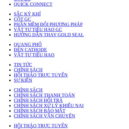
QUICK CONNECT
SẮC KÝ KHÍ
CỘT GC
PHẦN MỀM ĐỔI PHƯƠNG PHÁP
VẬT TƯ TIÊU HAO GC
HƯỚNG DẪN THAY GOLD SEAL
QUANG PHỔ
ĐÈN CATHODE
VẬT TƯ TIÊU HAO
TIN TỨC
CHÍNH SÁCH
HỘI THẢO TRỰC TUYẾN
SỰ KIỆN
CHÍNH SÁCH
CHÍNH SÁCH THANH TOÁN
CHÍNH SÁCH ĐỔI TRẢ
CHÍNH SÁCH XỬ LÝ KHIẾU NẠI
CHÍNH SÁCH BẢO MẬT
CHÍNH SÁCH VẬN CHUYỂN
HỘI THẢO TRỰC TUYẾN