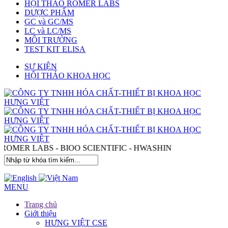
HỘI THẢO ROMER LABS
DƯỢC PHẨM
GC và GC/MS
LC và LC/MS
MÔI TRƯỜNG
TEST KIT ELISA
SỰ KIỆN
HỘI THẢO KHOA HỌC
- ROMER LABS - BIOO SCIENTIFIC - HWASHIN
MENU
Trang chủ
Giới thiệu
HƯNG VIỆT CSE