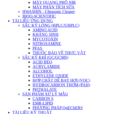
MÁY QUANG PHỔ NIR
MÁY PHÂN TÍCH SỮA
HWASHIN - Ultrasonic Cleaner
BIOO-SCIENTIFIC
TÀI LIỆU ỨNG DỤNG
SẮC KÝ LỎNG (HPLC/UHPLC)
AMINO ACID
KHÁNG SINH
MYCOTOXIN
NITROSAMINE
PFAS
THUỐC BẢO VỆ THỰC VẬT
SẮC KÝ KHÍ (GC/GCMS)
ACID BÉO
ACRYLAMIDE
ALCOHOL
ETHYLENE OXIDE
HỢP CHẤT DỄ BAY HƠI (VOC)
HYDROCARBON THƠM (PAH)
PHTHALATE
SẢN PHẨM XỬ LÝ MẪU
CARBON S
EMR-LIPID
PHƯƠNG PHÁP QuEChERS
TÀI LIỆU KỸ THUẬT