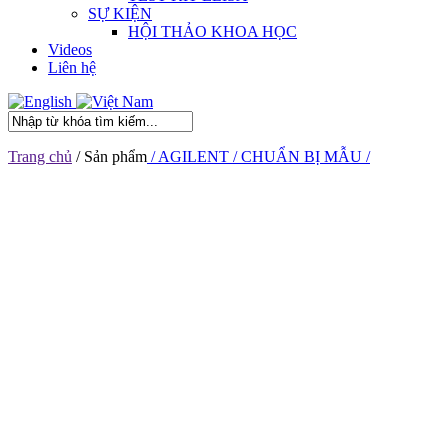
SỰ KIỆN
HỘI THẢO KHOA HỌC
Videos
Liên hệ
Trang chủ
/ Sản phẩm
/ AGILENT
/ CHUẨN BỊ MẪU
/
QuEChERS
/ Bond Elut
/ Bond Elut QuEChERS Sorbents
/ 5982-
8382
5982-8382
PSA SPE Bulk Sorbent, 25g bottle
Mua
Mã sản phẩm
Pack size
UOM Description
Giá
5982-8382
VND
Liên hệ