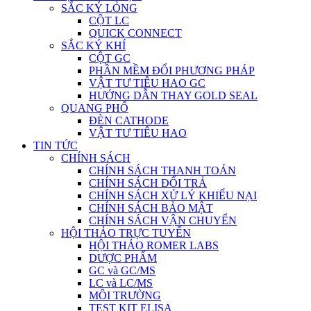
SẮC KÝ LỎNG
CỘT LC
QUICK CONNECT
SẮC KÝ KHÍ
CỘT GC
PHẦN MỀM ĐỔI PHƯƠNG PHÁP
VẬT TƯ TIÊU HAO GC
HƯỚNG DẪN THAY GOLD SEAL
QUANG PHỔ
ĐÈN CATHODE
VẬT TƯ TIÊU HAO
TIN TỨC
CHÍNH SÁCH
CHÍNH SÁCH THANH TOÁN
CHÍNH SÁCH ĐỔI TRẢ
CHÍNH SÁCH XỬ LÝ KHIẾU NẠI
CHÍNH SÁCH BẢO MẬT
CHÍNH SÁCH VẬN CHUYỂN
HỘI THẢO TRỰC TUYẾN
HỘI THẢO ROMER LABS
DƯỢC PHẨM
GC và GC/MS
LC và LC/MS
MÔI TRƯỜNG
TEST KIT ELISA