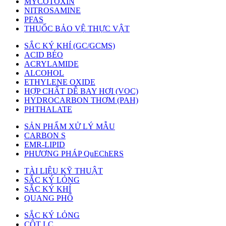
MYCOTOXIN
NITROSAMINE
PFAS
THUỐC BẢO VỆ THỰC VẬT
SẮC KÝ KHÍ (GC/GCMS)
ACID BÉO
ACRYLAMIDE
ALCOHOL
ETHYLENE OXIDE
HỢP CHẤT DỄ BAY HƠI (VOC)
HYDROCARBON THƠM (PAH)
PHTHALATE
SẢN PHẨM XỬ LÝ MẪU
CARBON S
EMR-LIPID
PHƯƠNG PHÁP QuEChERS
TÀI LIỆU KỸ THUẬT
SẮC KÝ LỎNG
SẮC KÝ KHÍ
QUANG PHỔ
SẮC KÝ LỎNG
CỘT LC