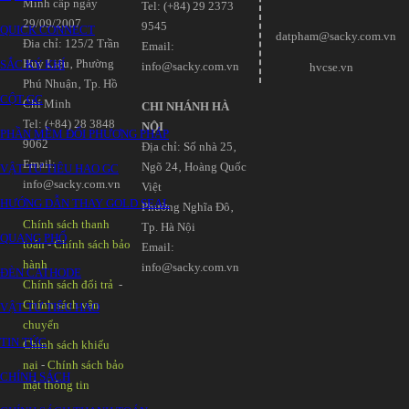
Minh cấp ngày
Tel: (+84) 29 2373
29/09/2007
9545
QUICK CONNECT
datpham@sacky.com.vn
Đia chỉ: 125/2 Trần
Email:
Huy Liệu‚ Phường
SẮC KÝ KHÍ
info@sacky.com.vn
hvcse.vn
Phú Nhuận‚ Tp. Hồ
CỘT GC
Chí Minh
CHI NHÁNH HÀ
Tel: (+84) 28 3848
NỘI
PHẦN MỀM ĐỔI PHƯƠNG PHÁP
9062
Địa chỉ: Số nhà 25‚
Email:
Ngõ 24‚ Hoàng Quốc
VẬT TƯ TIÊU HAO GC
info@sacky.com.vn
Việt
HƯỚNG DẪN THAY GOLD SEAL
Phường Nghĩa Đô‚
Chính sách thanh
Tp. Hà Nội
QUANG PHỔ
toán
-
Chính sách bảo
Email:
hành
info@sacky.com.vn
ĐÈN CATHODE
Chính sách đổi trả
-
Chính sách vận
VẬT TƯ TIÊU HAO
chuyển
TIN TỨC
Chính sách khiếu
nại
-
Chính sách bảo
CHÍNH SÁCH
mật thông tin