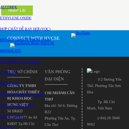
ALCOHOL
NHẬP LẠI
ETHYLENE OXIDE
HỢP CHẤT DỄ BAY HƠI (VOC)
CONNECT WITH HVCSE
HYDROCARBON THƠM (PAH)
PHTHALATE
SẢN PHẨM XỬ LÝ MẪU
TRỤ SỞ CHÍNH
VĂN PHÒNG
CARBON S
ĐẠI DIỆN
3/2 Đường Yên
EMR-LIPID
CÔNG TY TNHH
Thế‚ Phường Tân Sơn
HÓA CHẤT-THIẾT
Hòa
CHI NHÁNH CẦN
PHƯƠNG PHÁP QuEChERS
BỊ KHOA HỌC
THƠ
Tp. Hồ Chí
HƯNG VIỆT
TÀI LIỆU KỸ THUẬT
Địa chỉ: Số 6‚ Đường
Minh‚ Việt Nam
Số ĐKKD
B22
SẮC KÝ LỎNG
0305243977 do Sở
(+84) 28 3848
Phường Tân An‚ Tp.
KHĐT Tp.Hồ Chí
9062
Cần Thơ
CỘT LC