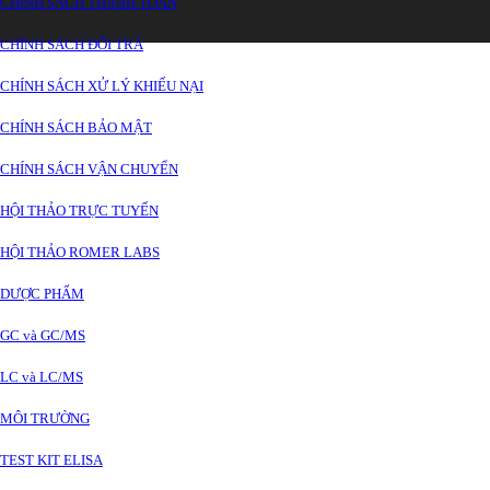
CHÍNH SÁCH THANH TOÁN
CHÍNH SÁCH ĐỔI TRẢ
CHÍNH SÁCH XỬ LÝ KHIẾU NẠI
CHÍNH SÁCH BẢO MẬT
CHÍNH SÁCH VẬN CHUYỂN
HỘI THẢO TRỰC TUYẾN
HỘI THẢO ROMER LABS
DƯỢC PHẨM
GC và GC/MS
LC và LC/MS
MÔI TRƯỜNG
TEST KIT ELISA