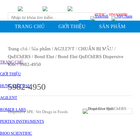
CHNOLOGIES - PERTEN - ROMER LABS - BIOO SCIENTIFIC - HWASHIN
TRANG CHỦ
GIỚI THIỆU
SẢN PHẨM
TÀI LIỆU ỨNG DỤNG
TÀI LIỆU KỸ THUẬT
Trang chủ
/ Sản phẩm
/ AGILENT
/ CHUẨN BỊ MẪU
/
TIN TỨC
VIDEOS
LIÊN HỆ
QuEChERS
/ Bond Elut
/ Bond Elut QuEChERS Dispersive
TRANG CHỦ
Kits
/ 5982-4950
GIỚI THIỆU
5982-4950
HƯNG VIỆT CSE
AGILENT
ROMER LABS
Dispersive SPE: Vet Drugs in Foods
PERTEN INSTRUMENTS
BIOO SCIENTIFIC