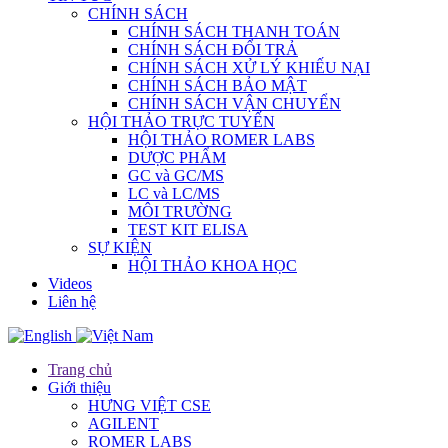
CHÍNH SÁCH
CHÍNH SÁCH THANH TOÁN
CHÍNH SÁCH ĐỔI TRẢ
CHÍNH SÁCH XỬ LÝ KHIẾU NẠI
CHÍNH SÁCH BẢO MẬT
CHÍNH SÁCH VẬN CHUYỂN
HỘI THẢO TRỰC TUYẾN
HỘI THẢO ROMER LABS
DƯỢC PHẨM
GC và GC/MS
LC và LC/MS
MÔI TRƯỜNG
TEST KIT ELISA
SỰ KIỆN
HỘI THẢO KHOA HỌC
Videos
Liên hệ
Trang chủ
Giới thiệu
HƯNG VIỆT CSE
AGILENT
ROMER LABS