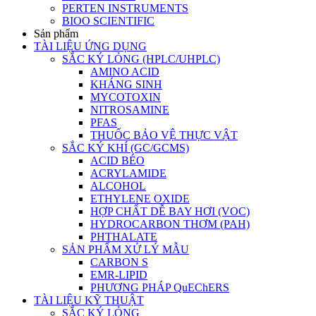
PERTEN INSTRUMENTS
BIOO SCIENTIFIC
Sản phẩm
TÀI LIỆU ỨNG DỤNG
SẮC KÝ LỎNG (HPLC/UHPLC)
AMINO ACID
KHÁNG SINH
MYCOTOXIN
NITROSAMINE
PFAS
THUỐC BẢO VỆ THỰC VẬT
SẮC KÝ KHÍ (GC/GCMS)
ACID BÉO
ACRYLAMIDE
ALCOHOL
ETHYLENE OXIDE
HỢP CHẤT DỄ BAY HƠI (VOC)
HYDROCARBON THƠM (PAH)
PHTHALATE
SẢN PHẨM XỬ LÝ MẪU
CARBON S
EMR-LIPID
PHƯƠNG PHÁP QuEChERS
TÀI LIỆU KỸ THUẬT
SẮC KÝ LỎNG