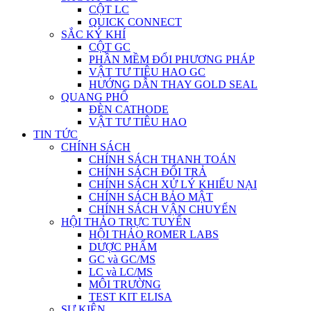
CỘT LC
QUICK CONNECT
SẮC KÝ KHÍ
CỘT GC
PHẦN MỀM ĐỔI PHƯƠNG PHÁP
VẬT TƯ TIÊU HAO GC
HƯỚNG DẪN THAY GOLD SEAL
QUANG PHỔ
ĐÈN CATHODE
VẬT TƯ TIÊU HAO
TIN TỨC
CHÍNH SÁCH
CHÍNH SÁCH THANH TOÁN
CHÍNH SÁCH ĐỔI TRẢ
CHÍNH SÁCH XỬ LÝ KHIẾU NẠI
CHÍNH SÁCH BẢO MẬT
CHÍNH SÁCH VẬN CHUYỂN
HỘI THẢO TRỰC TUYẾN
HỘI THẢO ROMER LABS
DƯỢC PHẨM
GC và GC/MS
LC và LC/MS
MÔI TRƯỜNG
TEST KIT ELISA
SỰ KIỆN