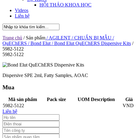
HỘI THẢO KHOA HỌC
Videos
Liên hệ
Trang chủ
/ Sản phẩm
/ AGILENT
/ CHUẨN BỊ MẪU
/
QuEChERS
/ Bond Elut
/ Bond Elut QuEChERS Dispersive Kits
/
5982-5122
5982-5122
Dispersive SPE 2ml, Fatty Samples, AOAC
Mua
Mã sản phẩm
Pack size
UOM Description
Giá
5982-5122
VND
Liên hệ