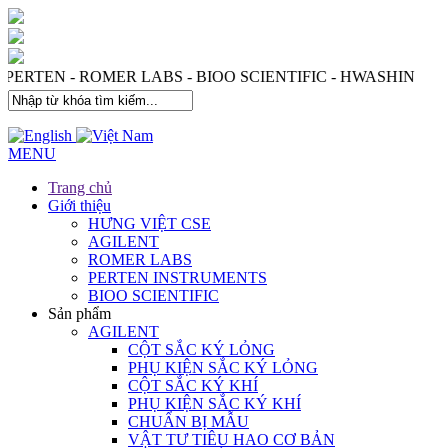
- PERTEN - ROMER LABS - BIOO SCIENTIFIC - HWASHIN
MENU
Trang chủ
Giới thiệu
HƯNG VIỆT CSE
AGILENT
ROMER LABS
PERTEN INSTRUMENTS
BIOO SCIENTIFIC
Sản phẩm
AGILENT
CỘT SẮC KÝ LỎNG
PHỤ KIỆN SẮC KÝ LỎNG
CỘT SẮC KÝ KHÍ
PHỤ KIỆN SẮC KÝ KHÍ
CHUẨN BỊ MẪU
VẬT TƯ TIÊU HAO CƠ BẢN