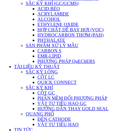
SẮC KÝ KHÍ (GC/GCMS)
ACID BÉO
ACRYLAMIDE
ALCOHOL
ETHYLENE OXIDE
HỢP CHẤT DỄ BAY HƠI (VOC)
HYDROCARBON THƠM (PAH)
PHTHALATE
SẢN PHẨM XỬ LÝ MẪU
CARBON S
EMR-LIPID
PHƯƠNG PHÁP QuEChERS
TÀI LIỆU KỸ THUẬT
SẮC KÝ LỎNG
CỘT LC
QUICK CONNECT
SẮC KÝ KHÍ
CỘT GC
PHẦN MỀM ĐỔI PHƯƠNG PHÁP
VẬT TƯ TIÊU HAO GC
HƯỚNG DẪN THAY GOLD SEAL
QUANG PHỔ
ĐÈN CATHODE
VẬT TƯ TIÊU HAO
TIN TỨC