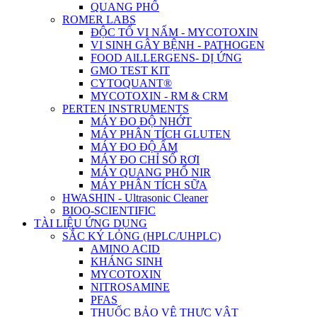
QUANG PHỔ
ROMER LABS
ĐỘC TỐ VI NẤM - MYCOTOXIN
VI SINH GÂY BỆNH - PATHOGEN
FOOD AlLLERGENS- DỊ ỨNG
GMO TEST KIT
CYTOQUANT®
MYCOTOXIN - RM & CRM
PERTEN INSTRUMENTS
MÁY ĐO ĐỘ NHỚT
MÁY PHÂN TÍCH GLUTEN
MÁY ĐO ĐỘ ẨM
MÁY ĐO CHỈ SỐ RƠI
MÁY QUANG PHỔ NIR
MÁY PHÂN TÍCH SỮA
HWASHIN - Ultrasonic Cleaner
BIOO-SCIENTIFIC
TÀI LIỆU ỨNG DỤNG
SẮC KÝ LỎNG (HPLC/UHPLC)
AMINO ACID
KHÁNG SINH
MYCOTOXIN
NITROSAMINE
PFAS
THUỐC BẢO VỆ THỰC VẬT