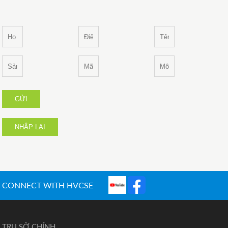
GỬI
NHẬP LẠI
CONNECT WITH HVCSE
TRỤ SỞ CHÍNH