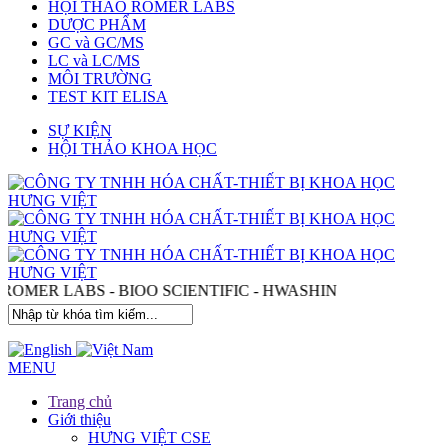
HỘI THẢO ROMER LABS
DƯỢC PHẨM
GC và GC/MS
LC và LC/MS
MÔI TRƯỜNG
TEST KIT ELISA
SỰ KIỆN
HỘI THẢO KHOA HỌC
- ROMER LABS - BIOO SCIENTIFIC - HWASHIN
MENU
Trang chủ
Giới thiệu
HƯNG VIỆT CSE