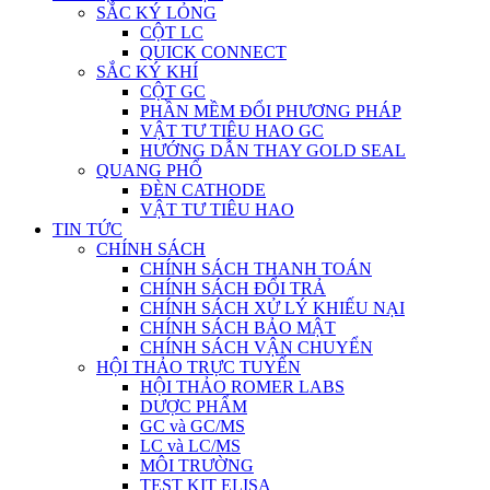
SẮC KÝ LỎNG
CỘT LC
QUICK CONNECT
SẮC KÝ KHÍ
CỘT GC
PHẦN MỀM ĐỔI PHƯƠNG PHÁP
VẬT TƯ TIÊU HAO GC
HƯỚNG DẪN THAY GOLD SEAL
QUANG PHỔ
ĐÈN CATHODE
VẬT TƯ TIÊU HAO
TIN TỨC
CHÍNH SÁCH
CHÍNH SÁCH THANH TOÁN
CHÍNH SÁCH ĐỔI TRẢ
CHÍNH SÁCH XỬ LÝ KHIẾU NẠI
CHÍNH SÁCH BẢO MẬT
CHÍNH SÁCH VẬN CHUYỂN
HỘI THẢO TRỰC TUYẾN
HỘI THẢO ROMER LABS
DƯỢC PHẨM
GC và GC/MS
LC và LC/MS
MÔI TRƯỜNG
TEST KIT ELISA