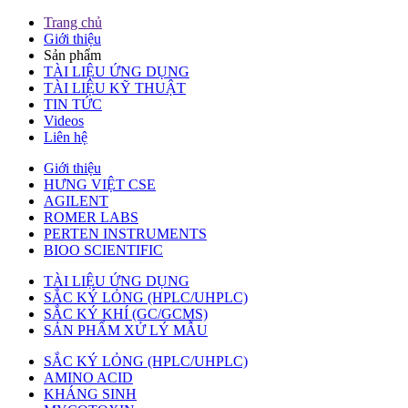
Trang chủ
Giới thiệu
Sản phẩm
TÀI LIỆU ỨNG DỤNG
TÀI LIỆU KỸ THUẬT
TIN TỨC
Videos
Liên hệ
Giới thiệu
HƯNG VIỆT CSE
AGILENT
ROMER LABS
PERTEN INSTRUMENTS
BIOO SCIENTIFIC
TÀI LIỆU ỨNG DỤNG
SẮC KÝ LỎNG (HPLC/UHPLC)
SẮC KÝ KHÍ (GC/GCMS)
SẢN PHẨM XỬ LÝ MẪU
SẮC KÝ LỎNG (HPLC/UHPLC)
AMINO ACID
KHÁNG SINH