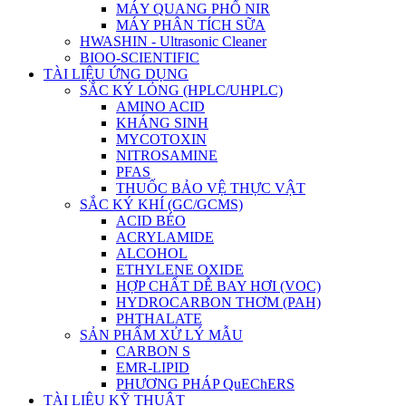
MÁY QUANG PHỔ NIR
MÁY PHÂN TÍCH SỮA
HWASHIN - Ultrasonic Cleaner
BIOO-SCIENTIFIC
TÀI LIỆU ỨNG DỤNG
SẮC KÝ LỎNG (HPLC/UHPLC)
AMINO ACID
KHÁNG SINH
MYCOTOXIN
NITROSAMINE
PFAS
THUỐC BẢO VỆ THỰC VẬT
SẮC KÝ KHÍ (GC/GCMS)
ACID BÉO
ACRYLAMIDE
ALCOHOL
ETHYLENE OXIDE
HỢP CHẤT DỄ BAY HƠI (VOC)
HYDROCARBON THƠM (PAH)
PHTHALATE
SẢN PHẨM XỬ LÝ MẪU
CARBON S
EMR-LIPID
PHƯƠNG PHÁP QuEChERS
TÀI LIỆU KỸ THUẬT