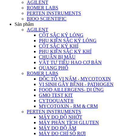
AGILENT
ROMER LABS
PERTEN INSTRUMENTS
BIOO SCIENTIFIC
Sản phẩm
AGILENT
CỘT SẮC KÝ LỎNG
PHỤ KIỆN SẮC KÝ LỎNG
CỘT SẮC KÝ KHÍ
PHỤ KIỆN SẮC KÝ KHÍ
CHUẨN BỊ MẪU
VẬT TƯ TIÊU HAO CƠ BẢN
QUANG PHỔ
ROMER LABS
ĐỘC TỐ VI NẤM - MYCOTOXIN
VI SINH GÂY BỆNH - PATHOGEN
FOOD AlLLERGENS- DỊ ỨNG
GMO TEST KIT
CYTOQUANT®
MYCOTOXIN - RM & CRM
PERTEN INSTRUMENTS
MÁY ĐO ĐỘ NHỚT
MÁY PHÂN TÍCH GLUTEN
MÁY ĐO ĐỘ ẨM
MÁY ĐO CHỈ SỐ RƠI