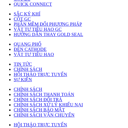
QUICK CONNECT
SẮC KÝ KHÍ
CỘT GC
PHẦN MỀM ĐỔI PHƯƠNG PHÁP
VẬT TƯ TIÊU HAO GC
HƯỚNG DẪN THAY GOLD SEAL
QUANG PHỔ
ĐÈN CATHODE
VẬT TƯ TIÊU HAO
TIN TỨC
CHÍNH SÁCH
HỘI THẢO TRỰC TUYẾN
SỰ KIỆN
CHÍNH SÁCH
CHÍNH SÁCH THANH TOÁN
CHÍNH SÁCH ĐỔI TRẢ
CHÍNH SÁCH XỬ LÝ KHIẾU NẠI
CHÍNH SÁCH BẢO MẬT
CHÍNH SÁCH VẬN CHUYỂN
HỘI THẢO TRỰC TUYẾN