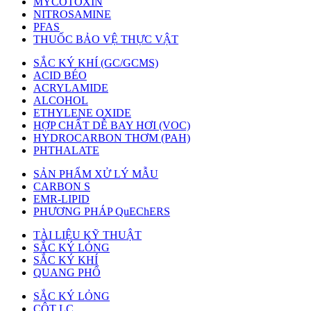
MYCOTOXIN
NITROSAMINE
PFAS
THUỐC BẢO VỆ THỰC VẬT
SẮC KÝ KHÍ (GC/GCMS)
ACID BÉO
ACRYLAMIDE
ALCOHOL
ETHYLENE OXIDE
HỢP CHẤT DỄ BAY HƠI (VOC)
HYDROCARBON THƠM (PAH)
PHTHALATE
SẢN PHẨM XỬ LÝ MẪU
CARBON S
EMR-LIPID
PHƯƠNG PHÁP QuEChERS
TÀI LIỆU KỸ THUẬT
SẮC KÝ LỎNG
SẮC KÝ KHÍ
QUANG PHỔ
SẮC KÝ LỎNG
CỘT LC