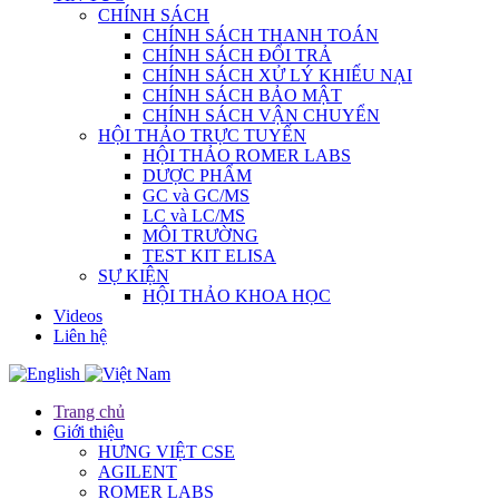
CHÍNH SÁCH
CHÍNH SÁCH THANH TOÁN
CHÍNH SÁCH ĐỔI TRẢ
CHÍNH SÁCH XỬ LÝ KHIẾU NẠI
CHÍNH SÁCH BẢO MẬT
CHÍNH SÁCH VẬN CHUYỂN
HỘI THẢO TRỰC TUYẾN
HỘI THẢO ROMER LABS
DƯỢC PHẨM
GC và GC/MS
LC và LC/MS
MÔI TRƯỜNG
TEST KIT ELISA
SỰ KIỆN
HỘI THẢO KHOA HỌC
Videos
Liên hệ
Trang chủ
Giới thiệu
HƯNG VIỆT CSE
AGILENT
ROMER LABS