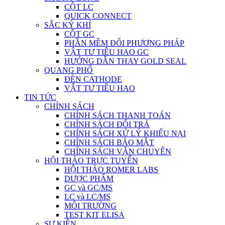
CỘT LC
QUICK CONNECT
SẮC KÝ KHÍ
CỘT GC
PHẦN MỀM ĐỔI PHƯƠNG PHÁP
VẬT TƯ TIÊU HAO GC
HƯỚNG DẪN THAY GOLD SEAL
QUANG PHỔ
ĐÈN CATHODE
VẬT TƯ TIÊU HAO
TIN TỨC
CHÍNH SÁCH
CHÍNH SÁCH THANH TOÁN
CHÍNH SÁCH ĐỔI TRẢ
CHÍNH SÁCH XỬ LÝ KHIẾU NẠI
CHÍNH SÁCH BẢO MẬT
CHÍNH SÁCH VẬN CHUYỂN
HỘI THẢO TRỰC TUYẾN
HỘI THẢO ROMER LABS
DƯỢC PHẨM
GC và GC/MS
LC và LC/MS
MÔI TRƯỜNG
TEST KIT ELISA
SỰ KIỆN