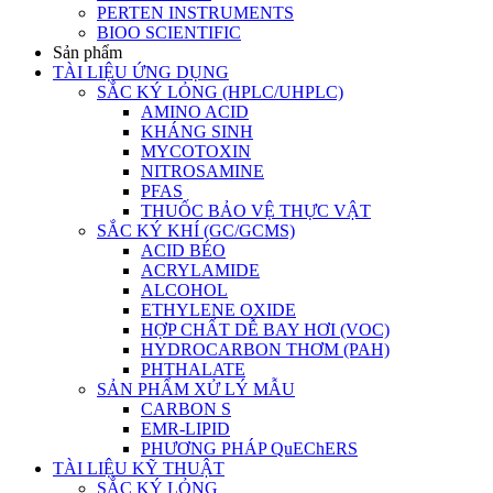
PERTEN INSTRUMENTS
BIOO SCIENTIFIC
Sản phẩm
TÀI LIỆU ỨNG DỤNG
SẮC KÝ LỎNG (HPLC/UHPLC)
AMINO ACID
KHÁNG SINH
MYCOTOXIN
NITROSAMINE
PFAS
THUỐC BẢO VỆ THỰC VẬT
SẮC KÝ KHÍ (GC/GCMS)
ACID BÉO
ACRYLAMIDE
ALCOHOL
ETHYLENE OXIDE
HỢP CHẤT DỄ BAY HƠI (VOC)
HYDROCARBON THƠM (PAH)
PHTHALATE
SẢN PHẨM XỬ LÝ MẪU
CARBON S
EMR-LIPID
PHƯƠNG PHÁP QuEChERS
TÀI LIỆU KỸ THUẬT
SẮC KÝ LỎNG