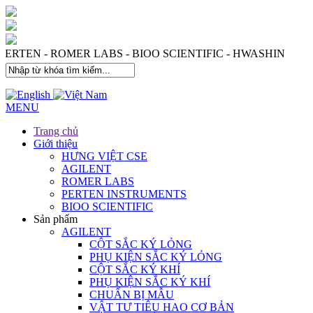
 PERTEN - ROMER LABS - BIOO SCIENTIFIC - HWASHIN
MENU
Trang chủ
Giới thiệu
HƯNG VIỆT CSE
AGILENT
ROMER LABS
PERTEN INSTRUMENTS
BIOO SCIENTIFIC
Sản phẩm
AGILENT
CỘT SẮC KÝ LỎNG
PHỤ KIỆN SẮC KÝ LỎNG
CỘT SẮC KÝ KHÍ
PHỤ KIỆN SẮC KÝ KHÍ
CHUẨN BỊ MẪU
VẬT TƯ TIÊU HAO CƠ BẢN