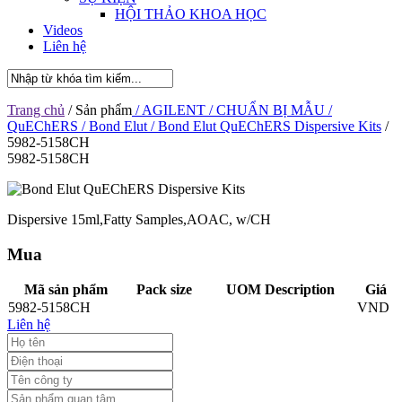
HỘI THẢO KHOA HỌC
Videos
Liên hệ
Trang chủ
/ Sản phẩm
/ AGILENT
/ CHUẨN BỊ MẪU
/
QuEChERS
/ Bond Elut
/ Bond Elut QuEChERS Dispersive Kits
/
5982-5158CH
5982-5158CH
Dispersive 15ml,Fatty Samples,AOAC, w/CH
Mua
Mã sản phẩm
Pack size
UOM Description
Giá
5982-5158CH
VND
Liên hệ