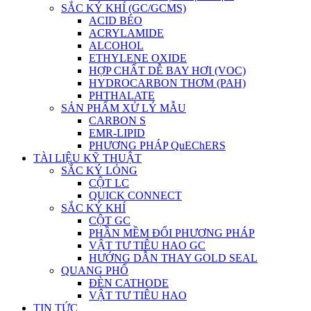
SẮC KÝ KHÍ (GC/GCMS)
ACID BÉO
ACRYLAMIDE
ALCOHOL
ETHYLENE OXIDE
HỢP CHẤT DỄ BAY HƠI (VOC)
HYDROCARBON THƠM (PAH)
PHTHALATE
SẢN PHẨM XỬ LÝ MẪU
CARBON S
EMR-LIPID
PHƯƠNG PHÁP QuEChERS
TÀI LIỆU KỸ THUẬT
SẮC KÝ LỎNG
CỘT LC
QUICK CONNECT
SẮC KÝ KHÍ
CỘT GC
PHẦN MỀM ĐỔI PHƯƠNG PHÁP
VẬT TƯ TIÊU HAO GC
HƯỚNG DẪN THAY GOLD SEAL
QUANG PHỔ
ĐÈN CATHODE
VẬT TƯ TIÊU HAO
TIN TỨC