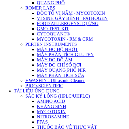
QUANG PHỔ
ROMER LABS
ĐỘC TỐ VI NẤM - MYCOTOXIN
VI SINH GÂY BỆNH - PATHOGEN
FOOD AlLLERGENS- DỊ ỨNG
GMO TEST KIT
CYTOQUANT®
MYCOTOXIN - RM & CRM
PERTEN INSTRUMENTS
MÁY ĐO ĐỘ NHỚT
MÁY PHÂN TÍCH GLUTEN
MÁY ĐO ĐỘ ẨM
MÁY ĐO CHỈ SỐ RƠI
MÁY QUANG PHỔ NIR
MÁY PHÂN TÍCH SỮA
HWASHIN - Ultrasonic Cleaner
BIOO-SCIENTIFIC
TÀI LIỆU ỨNG DỤNG
SẮC KÝ LỎNG (HPLC/UHPLC)
AMINO ACID
KHÁNG SINH
MYCOTOXIN
NITROSAMINE
PFAS
THUỐC BẢO VỆ THỰC VẬT