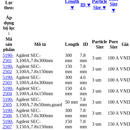
Length
Particle
Lọc
Size
ID ⯆
⯆
Size ⯆
theo:
⯆
Áp
dụng
bộ lọc
:
Mã
Particle
Pore
sản
Mô tả
Length
ID
Giá
Size
Size
phẩm
5190-
Agilent SEC-
300
7.8
3 um
100 A
VN
2501
3,100A,7.8x300mm
mm
mm
5190-
Agilent SEC-
150
7.8
3 um
100 A
VN
2502
3,100A,7.8x150mm
mm
mm
5190-
Agilent SEC-
300
4.6
3 um
100 A
VN
2503
3,100A,4.6x300mm
mm
mm
5190-
Agilent SEC-
150
4.6
3 um
100 A
VN
2504
3,100A,4.6x150mm
mm
mm
5190-
Agilent SEC-
7.8
50 mm
3 um
100 A
VN
2505
3,100A,7.8x50mm,guard
mm
5190-
Agilent SEC-
300
7.8
3 um
150 A
VN
2506
3,150A,7.8x300mm
mm
mm
5190-
Agilent SEC-
150
7.8
3 um
150 A
VN
2507
3,150A,7.8x150mm
mm
mm