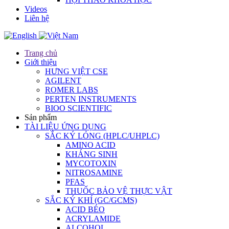
Videos
Liên hệ
Trang chủ
Giới thiệu
HƯNG VIỆT CSE
AGILENT
ROMER LABS
PERTEN INSTRUMENTS
BIOO SCIENTIFIC
Sản phẩm
TÀI LIỆU ỨNG DỤNG
SẮC KÝ LỎNG (HPLC/UHPLC)
AMINO ACID
KHÁNG SINH
MYCOTOXIN
NITROSAMINE
PFAS
THUỐC BẢO VỆ THỰC VẬT
SẮC KÝ KHÍ (GC/GCMS)
ACID BÉO
ACRYLAMIDE
ALCOHOL