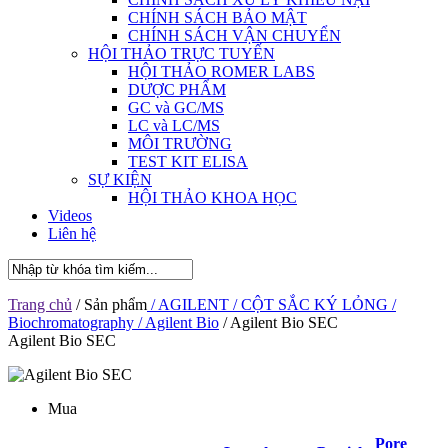
CHÍNH SÁCH BẢO MẬT
CHÍNH SÁCH VẬN CHUYỂN
HỘI THẢO TRỰC TUYẾN
HỘI THẢO ROMER LABS
DƯỢC PHẨM
GC và GC/MS
LC và LC/MS
MÔI TRƯỜNG
TEST KIT ELISA
SỰ KIỆN
HỘI THẢO KHOA HỌC
Videos
Liên hệ
Trang chủ
/ Sản phẩm
/ AGILENT
/ CỘT SẮC KÝ LỎNG
/
Biochromatography
/ Agilent Bio
/ Agilent Bio SEC
Agilent Bio SEC
Mua
Pore