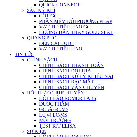
QUICK CONNECT
SẮC KÝ KHÍ
CỘT GC
PHẦN MỀM ĐỔI PHƯƠNG PHÁP
VẬT TƯ TIÊU HAO GC
HƯỚNG DẪN THAY GOLD SEAL
QUANG PHỔ
ĐÈN CATHODE
VẬT TƯ TIÊU HAO
TIN TỨC
CHÍNH SÁCH
CHÍNH SÁCH THANH TOÁN
CHÍNH SÁCH ĐỔI TRẢ
CHÍNH SÁCH XỬ LÝ KHIẾU NẠI
CHÍNH SÁCH BẢO MẬT
CHÍNH SÁCH VẬN CHUYỂN
HỘI THẢO TRỰC TUYẾN
HỘI THẢO ROMER LABS
DƯỢC PHẨM
GC và GC/MS
LC và LC/MS
MÔI TRƯỜNG
TEST KIT ELISA
SỰ KIỆN
HỘI THẢO KHOA HỌC