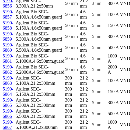
5190-
Agilent SEC-
21.2
50 mm
3 um
300 A
VN
6856
3,300A,21.2x50mm
mm
5190-
Agilent Bio SEC-
4.6
50 mm
5 um
100 A
VN
6857
5,100A,4.6x50mm,guard
mm
5190-
Agilent Bio SEC-
4.6
50 mm
5 um
150 A
VN
6858
5,150A,4.6x50mm,guard
mm
5190-
Agilent Bio SEC-
4.6
50 mm
5 um
300 A
VN
6859
5,300A,4.6x50mm,guard
mm
5190-
Agilent Bio SEC-
4.6
50 mm
5 um
500 A
VN
6860
5,500A,4.6x50mm,guard
mm
5190-
Agilent Bio SEC-
4.6
1000
50 mm
5 um
VN
6861
5,1000A,4.6x50mm,guard
mm
A
5190-
Agilent Bio SEC-
4.6
2000
50 mm
5 um
VN
6862
5,2000A,4.6x50mm,guard
mm
A
5190-
Agilent SEC-
300
21.2
5 um
100 A
VN
6863
5,100A,21.2x300mm
mm
mm
5190-
Agilent SEC-
300
21.2
5 um
150 A
VN
6864
5,150A,21.2x300mm
mm
mm
5190-
Agilent SEC-
300
21.2
5 um
300 A
VN
6865
5,300A,21.2x300mm
mm
mm
5190-
Agilent SEC-
300
21.2
5 um
500 A
VN
6866
5,500A,21.2x300mm
mm
mm
5190-
Agilent SEC-
300
21.2
1000
5 um
VN
6867
5,1000A,21.2x300mm
mm
mm
A