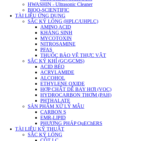
HWASHIN - Ultrasonic Cleaner
BIOO-SCIENTIFIC
TÀI LIỆU ỨNG DỤNG
SẮC KÝ LỎNG (HPLC/UHPLC)
AMINO ACID
KHÁNG SINH
MYCOTOXIN
NITROSAMINE
PFAS
THUỐC BẢO VỆ THỰC VẬT
SẮC KÝ KHÍ (GC/GCMS)
ACID BÉO
ACRYLAMIDE
ALCOHOL
ETHYLENE OXIDE
HỢP CHẤT DỄ BAY HƠI (VOC)
HYDROCARBON THƠM (PAH)
PHTHALATE
SẢN PHẨM XỬ LÝ MẪU
CARBON S
EMR-LIPID
PHƯƠNG PHÁP QuEChERS
TÀI LIỆU KỸ THUẬT
SẮC KÝ LỎNG
CỘT LC