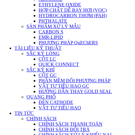
ETHYLENE OXIDE
HỢP CHẤT DỄ BAY HƠI (VOC)
HYDROCARBON THƠM (PAH)
PHTHALATE
SẢN PHẨM XỬ LÝ MẪU
CARBON S
EMR-LIPID
PHƯƠNG PHÁP QuEChERS
TÀI LIỆU KỸ THUẬT
SẮC KÝ LỎNG
CỘT LC
QUICK CONNECT
SẮC KÝ KHÍ
CỘT GC
PHẦN MỀM ĐỔI PHƯƠNG PHÁP
VẬT TƯ TIÊU HAO GC
HƯỚNG DẪN THAY GOLD SEAL
QUANG PHỔ
ĐÈN CATHODE
VẬT TƯ TIÊU HAO
TIN TỨC
CHÍNH SÁCH
CHÍNH SÁCH THANH TOÁN
CHÍNH SÁCH ĐỔI TRẢ
CHÍNH SÁCH XỬ LÝ KHIẾU NẠI