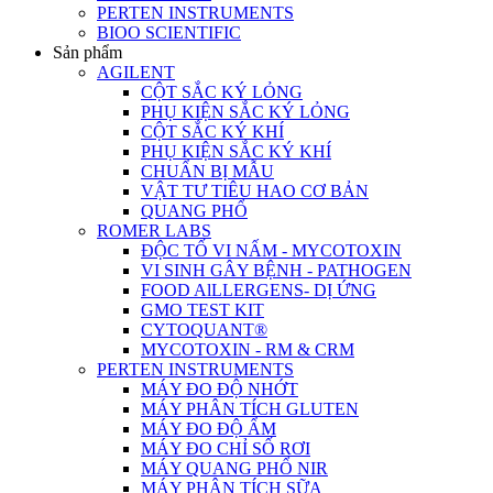
PERTEN INSTRUMENTS
BIOO SCIENTIFIC
Sản phẩm
AGILENT
CỘT SẮC KÝ LỎNG
PHỤ KIỆN SẮC KÝ LỎNG
CỘT SẮC KÝ KHÍ
PHỤ KIỆN SẮC KÝ KHÍ
CHUẨN BỊ MẪU
VẬT TƯ TIÊU HAO CƠ BẢN
QUANG PHỔ
ROMER LABS
ĐỘC TỐ VI NẤM - MYCOTOXIN
VI SINH GÂY BỆNH - PATHOGEN
FOOD AlLLERGENS- DỊ ỨNG
GMO TEST KIT
CYTOQUANT®
MYCOTOXIN - RM & CRM
PERTEN INSTRUMENTS
MÁY ĐO ĐỘ NHỚT
MÁY PHÂN TÍCH GLUTEN
MÁY ĐO ĐỘ ẨM
MÁY ĐO CHỈ SỐ RƠI
MÁY QUANG PHỔ NIR
MÁY PHÂN TÍCH SỮA