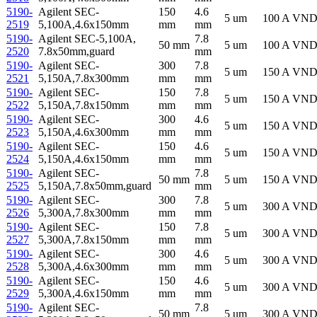
5190-
Agilent SEC-
150
4.6
5 um
100 A
VN
2519
5,100A,4.6x150mm
mm
mm
5190-
Agilent SEC-5,100A,
7.8
50 mm
5 um
100 A
VN
2520
7.8x50mm,guard
mm
5190-
Agilent SEC-
300
7.8
5 um
150 A
VN
2521
5,150A,7.8x300mm
mm
mm
5190-
Agilent SEC-
150
7.8
5 um
150 A
VN
2522
5,150A,7.8x150mm
mm
mm
5190-
Agilent SEC-
300
4.6
5 um
150 A
VN
2523
5,150A,4.6x300mm
mm
mm
5190-
Agilent SEC-
150
4.6
5 um
150 A
VN
2524
5,150A,4.6x150mm
mm
mm
5190-
Agilent SEC-
7.8
50 mm
5 um
150 A
VN
2525
5,150A,7.8x50mm,guard
mm
5190-
Agilent SEC-
300
7.8
5 um
300 A
VN
2526
5,300A,7.8x300mm
mm
mm
5190-
Agilent SEC-
150
7.8
5 um
300 A
VN
2527
5,300A,7.8x150mm
mm
mm
5190-
Agilent SEC-
300
4.6
5 um
300 A
VN
2528
5,300A,4.6x300mm
mm
mm
5190-
Agilent SEC-
150
4.6
5 um
300 A
VN
2529
5,300A,4.6x150mm
mm
mm
5190-
Agilent SEC-
7.8
50 mm
5 um
300 A
VN