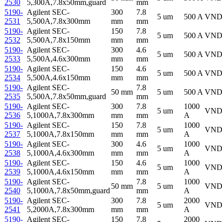
2530
5,300A,7.8x50mm,guard
mm
5190-
Agilent SEC-
300
7.8
5 um
500 A
VN
2531
5,500A,7.8x300mm
mm
mm
5190-
Agilent SEC-
150
7.8
5 um
500 A
VN
2532
5,500A,7.8x150mm
mm
mm
5190-
Agilent SEC-
300
4.6
5 um
500 A
VN
2533
5,500A,4.6x300mm
mm
mm
5190-
Agilent SEC-
150
4.6
5 um
500 A
VN
2534
5,500A,4.6x150mm
mm
mm
5190-
Agilent SEC-
7.8
50 mm
5 um
500 A
VN
2535
5,500A,7.8x50mm,guard
mm
5190-
Agilent SEC-
300
7.8
1000
5 um
VN
2536
5,1000A,7.8x300mm
mm
mm
A
5190-
Agilent SEC-
150
7.8
1000
5 um
VN
2537
5,1000A,7.8x150mm
mm
mm
A
5190-
Agilent SEC-
300
4.6
1000
5 um
VN
2538
5,1000A,4.6x300mm
mm
mm
A
5190-
Agilent SEC-
150
4.6
1000
5 um
VN
2539
5,1000A,4.6x150mm
mm
mm
A
5190-
Agilent SEC-
7.8
1000
50 mm
5 um
VN
2540
5,1000A,7.8x50mm,guard
mm
A
5190-
Agilent SEC-
300
7.8
2000
5 um
VN
2541
5,2000A,7.8x300mm
mm
mm
A
5190-
Agilent SEC-
150
7.8
2000