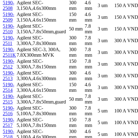
5190-
Agilent SEC-
300
4.6
3 um
150 A
VN
2508
3,150A,4.6x300mm
mm
mm
5190-
Agilent SEC-
150
4.6
3 um
150 A
VN
2509
3,150A,4.6x150mm
mm
mm
5190-
Agilent SEC-
7.8
50 mm
3 um
150 A
VN
2510
3,150A,7.8x50mm,guard
mm
5190-
Agilent SEC-
300
7.8
3 um
300 A
VN
2511
3,300A,7.8x300mm
mm
mm
5190-
Agilent SEC-3, 300A,
300
7.8
3 um
300 A
VN
2511K
7.8X300mm MVK
mm
mm
5190-
Agilent SEC-
150
7.8
3 um
300 A
VN
2512
3,300A,7.8x150mm
mm
mm
5190-
Agilent SEC-
300
4.6
3 um
300 A
VN
2513
3,300A,4.6x300mm
mm
mm
5190-
Agilent SEC-
150
4.6
3 um
300 A
VN
2514
3,300A,4.6x150mm
mm
mm
5190-
Agilent SEC-
7.8
50 mm
3 um
300 A
VN
2515
3,300A,7.8x50mm,guard
mm
5190-
Agilent SEC-
300
7.8
5 um
100 A
VN
2516
5,100A,7.8x300mm
mm
mm
5190-
Agilent SEC-
150
7.8
5 um
100 A
VN
2517
5,100A,7.8x150mm
mm
mm
5190-
Agilent SEC-
300
4.6
5 um
100 A
VN
2518
5,100A,4.6x300mm
mm
mm