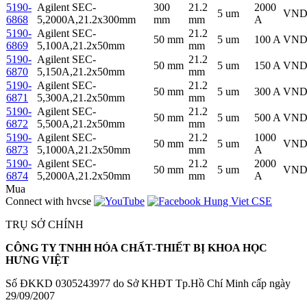
5190-
Agilent SEC-
300
21.2
2000
5 um
VN
6868
5,2000A,21.2x300mm
mm
mm
A
5190-
Agilent SEC-
21.2
50 mm
5 um
100 A
VN
6869
5,100A,21.2x50mm
mm
5190-
Agilent SEC-
21.2
50 mm
5 um
150 A
VN
6870
5,150A,21.2x50mm
mm
5190-
Agilent SEC-
21.2
50 mm
5 um
300 A
VN
6871
5,300A,21.2x50mm
mm
5190-
Agilent SEC-
21.2
50 mm
5 um
500 A
VN
6872
5,500A,21.2x50mm
mm
5190-
Agilent SEC-
21.2
1000
50 mm
5 um
VN
6873
5,1000A,21.2x50mm
mm
A
5190-
Agilent SEC-
21.2
2000
50 mm
5 um
VN
6874
5,2000A,21.2x50mm
mm
A
Mua
Connect with hvcse
TRỤ SỞ CHÍNH
CÔNG TY TNHH HÓA CHẤT-THIẾT BỊ KHOA HỌC
HƯNG VIỆT
Số ĐKKD 0305243977 do Sở KHĐT Tp.Hồ Chí Minh cấp ngày
29/09/2007